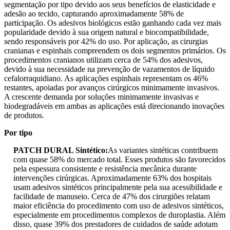
segmentação por tipo devido aos seus benefícios de elasticidade e
adesão ao tecido, capturando aproximadamente 58% de
participação. Os adesivos biológicos estão ganhando cada vez mais
popularidade devido à sua origem natural e biocompatibilidade,
sendo responsáveis ​​por 42% do uso. Por aplicação, as cirurgias
cranianas e espinhais compreendem os dois segmentos primários. Os
procedimentos cranianos utilizam cerca de 54% dos adesivos,
devido à sua necessidade na prevenção de vazamentos de líquido
cefalorraquidiano. As aplicações espinhais representam os 46%
restantes, apoiadas por avanços cirúrgicos minimamente invasivos.
A crescente demanda por soluções minimamente invasivas e
biodegradáveis ​​em ambas as aplicações está direcionando inovações
de produtos.
Por tipo
PATCH DURAL Sintético:
As variantes sintéticas contribuem
com quase 58% do mercado total. Esses produtos são favorecidos
pela espessura consistente e resistência mecânica durante
intervenções cirúrgicas. Aproximadamente 63% dos hospitais
usam adesivos sintéticos principalmente pela sua acessibilidade e
facilidade de manuseio. Cerca de 47% dos cirurgiões relatam
maior eficiência do procedimento com uso de adesivos sintéticos,
especialmente em procedimentos complexos de duroplastia. Além
disso, quase 39% dos prestadores de cuidados de saúde adotam