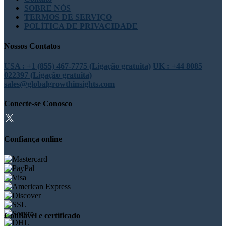
SOBRE NÓS
TERMOS DE SERVIÇO
POLÍTICA DE PRIVACIDADE
Nossos Contatos
USA : +1 (855) 467-7775 (Ligação gratuita)
UK : +44 8085
022397 (Ligação gratuita)
sales@globalgrowthinsights.com
Conecte-se Conosco
Confiança online
Confiável e certificado