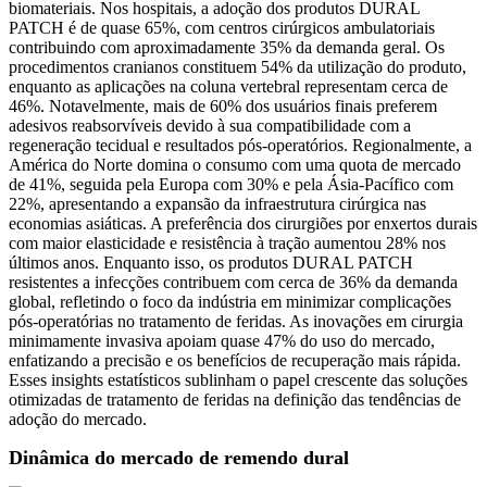
biomateriais. Nos hospitais, a adoção dos produtos DURAL
PATCH é de quase 65%, com centros cirúrgicos ambulatoriais
contribuindo com aproximadamente 35% da demanda geral. Os
procedimentos cranianos constituem 54% da utilização do produto,
enquanto as aplicações na coluna vertebral representam cerca de
46%. Notavelmente, mais de 60% dos usuários finais preferem
adesivos reabsorvíveis devido à sua compatibilidade com a
regeneração tecidual e resultados pós-operatórios. Regionalmente, a
América do Norte domina o consumo com uma quota de mercado
de 41%, seguida pela Europa com 30% e pela Ásia-Pacífico com
22%, apresentando a expansão da infraestrutura cirúrgica nas
economias asiáticas. A preferência dos cirurgiões por enxertos durais
com maior elasticidade e resistência à tração aumentou 28% nos
últimos anos. Enquanto isso, os produtos DURAL PATCH
resistentes a infecções contribuem com cerca de 36% da demanda
global, refletindo o foco da indústria em minimizar complicações
pós-operatórias no tratamento de feridas. As inovações em cirurgia
minimamente invasiva apoiam quase 47% do uso do mercado,
enfatizando a precisão e os benefícios de recuperação mais rápida.
Esses insights estatísticos sublinham o papel crescente das soluções
otimizadas de tratamento de feridas na definição das tendências de
adoção do mercado.
Dinâmica do mercado de remendo dural