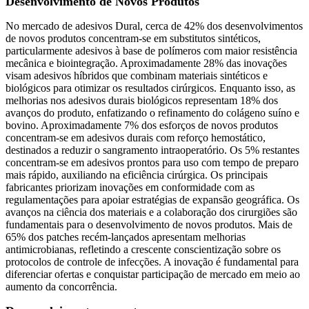
Desenvolvimento de Novos Produtos
No mercado de adesivos Dural, cerca de 42% dos desenvolvimentos
de novos produtos concentram-se em substitutos sintéticos,
particularmente adesivos à base de polímeros com maior resistência
mecânica e biointegração. Aproximadamente 28% das inovações
visam adesivos híbridos que combinam materiais sintéticos e
biológicos para otimizar os resultados cirúrgicos. Enquanto isso, as
melhorias nos adesivos durais biológicos representam 18% dos
avanços do produto, enfatizando o refinamento do colágeno suíno e
bovino. Aproximadamente 7% dos esforços de novos produtos
concentram-se em adesivos durais com reforço hemostático,
destinados a reduzir o sangramento intraoperatório. Os 5% restantes
concentram-se em adesivos prontos para uso com tempo de preparo
mais rápido, auxiliando na eficiência cirúrgica. Os principais
fabricantes priorizam inovações em conformidade com as
regulamentações para apoiar estratégias de expansão geográfica. Os
avanços na ciência dos materiais e a colaboração dos cirurgiões são
fundamentais para o desenvolvimento de novos produtos. Mais de
65% dos patches recém-lançados apresentam melhorias
antimicrobianas, refletindo a crescente conscientização sobre os
protocolos de controle de infecções. A inovação é fundamental para
diferenciar ofertas e conquistar participação de mercado em meio ao
aumento da concorrência.