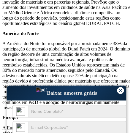
inovação de materiais e em parcerias regionais. Prevê-se que o
aumento dos investimentos em cuidados de saúde na Ásia-Pacífico e
no Médio Oriente e África remodele a dinâmica competitiva ao
longo do período de previsão, posicionando estas regiões como
oportunidades estratégicas no cenário global DURAL PATCH.
América do Norte
A América do Norte foi responsável por aproximadamente 38% da
participação de mercado global do Dural Patch em 2024. O domínio
da região decorre de uma combinação de altos volumes de
neurocirurgia, infraestrutura médica avançada e políticas de
reembolso estabelecidas. Os Estados Unidos representam mais de
80% do mercado norte-americano, seguidos pelo Canadá. Os
adesivos durais sintéticos detêm quase 72% de participação na
região devido à preferência clínica por materiais que oferecem maior
biocompatibilidade e menores taxas de infecção. A demanda é ainda
×
impulsionada pelo aumento da incidência de lesões cerebrais
Baixar amostra grátis
traumáticas e distúrbios da coluna vertebral. Os investimentos
contínuos em P&D e a adoção de neurocirurgias minimamente
invasivas continuam a fortalecer o mercado na América do Norte.
Europa
A Europa contribui com cerca de 29% da participação de mercado