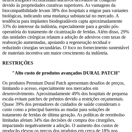
devido às propriedades curativas superiores. As vantagens da
biocompatibilidade levam 38% dos hospitais a migrar para variantes
biológicas, indicando uma mudança substancial no mercado. A
tendência para implantes biodegradáveis ​​capta aproximadamente
33% do interesse da indústria, especialmente para a gestão pós-
operatória do tratamento de cicatrização de feridas. Além disso, 29%
das unidades cirúrgicas relatam a adoção de adesivos com taxas de
reabsorção aumentadas, apoiando a regeneração tecidual e
reduzindo cirurgias secundárias. O foco no fornecimento sustentável
de materiais incentiva um maior crescimento da indústria.
RESTRIÇÕES
"Alto custo de produtos avançados DURAL PATCH"
Os produtos Premium Dural Patch apresentam desafios de preços,
limitando o acesso, especialmente nos mercados em
desenvolvimento. Aproximadamente 49% dos hospitais de pequena
escala evitam patches de prémios devido a restrições orçamentais.
Quase 39% dos prestadores de cuidados de saúde consideram o
custo como a principal barreira ao mudar para soluções de
tratamento de feridas de última geração. As políticas de reembolso
limitadas afetam 34% das decisões de compra dos cirurgiões,
impactando negativamente a adoção. O aumento dos custos de
produção elevou os preços dos produtos em cerca de 18% nos