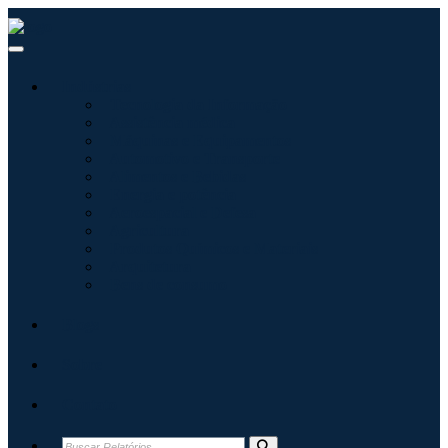
Indústrias
Tecnologia da Informação
Assistência médica
Máquinas e Equipamentos
Automotivo e Transporte
Alimentos e Bebidas
Energia e potência
Aeroespacial e Defesa
Agricultura
Produtos Químicos e Materiais
Arquitetura
Bens de consumo
Blogs
Sobre
Contato