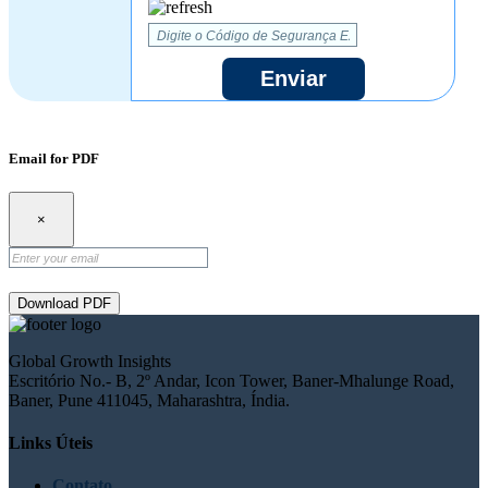
Enviar
Email for PDF
×
Download PDF
Global Growth Insights
Escritório No.- B, 2º Andar, Icon Tower, Baner-Mhalunge Road,
Baner, Pune 411045, Maharashtra, Índia.
Links Úteis
Contato