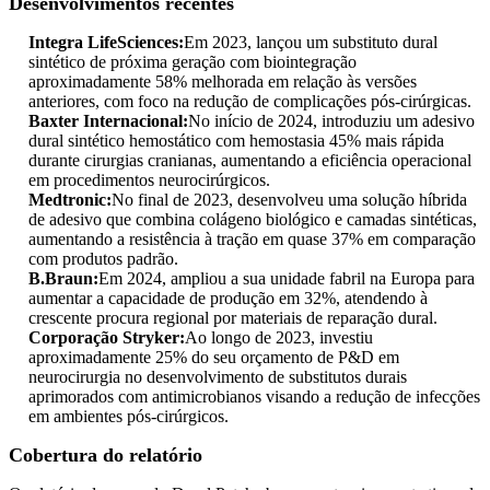
Desenvolvimentos recentes
Integra LifeSciences:
Em 2023, lançou um substituto dural
sintético de próxima geração com biointegração
aproximadamente 58% melhorada em relação às versões
anteriores, com foco na redução de complicações pós-cirúrgicas.
Baxter Internacional:
No início de 2024, introduziu um adesivo
dural sintético hemostático com hemostasia 45% mais rápida
durante cirurgias cranianas, aumentando a eficiência operacional
em procedimentos neurocirúrgicos.
Medtronic:
No final de 2023, desenvolveu uma solução híbrida
de adesivo que combina colágeno biológico e camadas sintéticas,
aumentando a resistência à tração em quase 37% em comparação
com produtos padrão.
B.Braun:
Em 2024, ampliou a sua unidade fabril na Europa para
aumentar a capacidade de produção em 32%, atendendo à
crescente procura regional por materiais de reparação dural.
Corporação Stryker:
Ao longo de 2023, investiu
aproximadamente 25% do seu orçamento de P&D em
neurocirurgia no desenvolvimento de substitutos durais
aprimorados com antimicrobianos visando a redução de infecções
em ambientes pós-cirúrgicos.
Cobertura do relatório