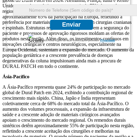
global do Dural Patch em 2024. Alemanha, França, Itália e Reino
Unido respondem coletivamente por mais de 75% das vendas
regionais. Os adesivos durais biológicos representam
aproximadamente 65% da participação na Europa, refletindo a
preferência por materiais à base de colágeno em cirurgias cranianas
Enviar
e espinhais. Estruturas regulatórias que promovem a segurança do
paciente e processos de aprovação rigorosos moldam as ofertas de
produtos nesta região. Além disso, os investimentos contínuos em
Garantimos total sigilo de suas informações pessoais.
Privacidade
inovações cirúrgicas e centros neurológicos, especialmente na
Europa Ocidental, sustentam a expansão do mercado. O aumento da
população geriátrica e a crescente prevalência de doenças
degenerativas da coluna impulsionam ainda mais a procura de
DURAL PATCH em todo o continente.
Ásia-Pacífico
A Ásia-Pacífico representa quase 24% de participação no mercado
global de Dural Patch em 2024, exibindo a contribuição regional de
crescimento mais rápido. China, Japão e Índia representam
coletivamente cerca de 68% do mercado total da Ásia-Pacífico. O
aumento dos volumes processuais, a expansão da infraestrutura de
saúde e a crescente adoção de materiais cirúrgicos avançados
apoiam o crescimento do mercado regional. Os remendos durais
sintéticos detêm aproximadamente 55% de participação nesta região,
refletindo a crescente aceitação dos cirurgiões e melhorias na
tecnologia de materiais. O grande número de pacientes da região e a