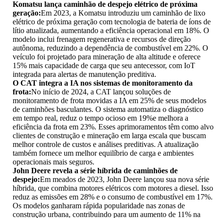
Komatsu lança caminhão de despejo elétrico de próxima
geração:
Em 2023, a Komatsu introduziu um caminhão de lixo
elétrico de próxima geração com tecnologia de bateria de íons de
lítio atualizada, aumentando a eficiência operacional em 18%. O
modelo inclui frenagem regenerativa e recursos de direção
autônoma, reduzindo a dependência de combustível em 22%. O
veículo foi projetado para mineração de alta altitude e oferece
15% mais capacidade de carga que seu antecessor, com IoT
integrada para alertas de manutenção preditiva.
O CAT integra a IA nos sistemas de monitoramento da
frota:
No início de 2024, a CAT lançou soluções de
monitoramento de frota movidas a IA em 25% de seus modelos
de caminhões basculantes. O sistema automatiza o diagnóstico
em tempo real, reduz o tempo ocioso em 19%e melhora a
eficiência da frota em 23%. Esses aprimoramentos têm como alvo
clientes de construção e mineração em larga escala que buscam
melhor controle de custos e análises preditivas. A atualização
também fornece um melhor equilíbrio de carga e ambientes
operacionais mais seguros.
John Deere revela a série híbrida de caminhões de
despejo:
Em meados de 2023, John Deere lançou sua nova série
híbrida, que combina motores elétricos com motores a diesel. Isso
reduz as emissões em 28% e o consumo de combustível em 17%.
Os modelos ganharam rápida popularidade nas zonas de
construção urbana, contribuindo para um aumento de 11% na