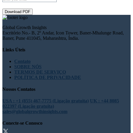
Download PDF
Global Growth Insights
Escritório No.- B, 2º Andar, Icon Tower, Baner-Mhalunge Road,
Baner, Pune 411045, Maharashtra, Índia.
Links Úteis
Contato
SOBRE NÓS
TERMOS DE SERVIÇO
POLÍTICA DE PRIVACIDADE
Nossos Contatos
USA : +1 (855) 467-7775 (Ligação gratuita)
UK : +44 8085
022397 (Ligação gratuita)
sales@globalgrowthinsights.com
Conecte-se Conosco