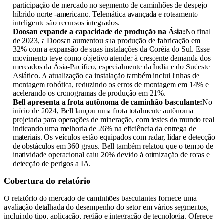
participação de mercado no segmento de caminhões de despejo
híbrido norte -americano. Telemática avançada e roteamento
inteligente são recursos integrados.
Doosan expande a capacidade de produção na Ásia:
No final
de 2023, a Doosan aumentou sua produção de fabricação em
32% com a expansão de suas instalações da Coréia do Sul. Esse
movimento teve como objetivo atender à crescente demanda dos
mercados da Ásia-Pacífico, especialmente da Índia e do Sudeste
Asiático. A atualização da instalação também inclui linhas de
montagem robótica, reduzindo os erros de montagem em 14% e
acelerando os cronogramas de produção em 21%.
Bell apresenta a frota autônoma de caminhão basculante:
No
início de 2024, Bell lançou uma frota totalmente autônoma
projetada para operações de mineração, com testes do mundo real
indicando uma melhoria de 26% na eficiência da entrega de
materiais. Os veículos estão equipados com radar, lidar e detecção
de obstáculos em 360 graus. Bell também relatou que o tempo de
inatividade operacional caiu 20% devido à otimização de rotas e
detecção de perigos a IA.
Cobertura do relatório
O relatório do mercado de caminhões basculantes fornece uma
avaliação detalhada do desempenho do setor em vários segmentos,
incluindo tipo, aplicação, região e integração de tecnologia. Oferece