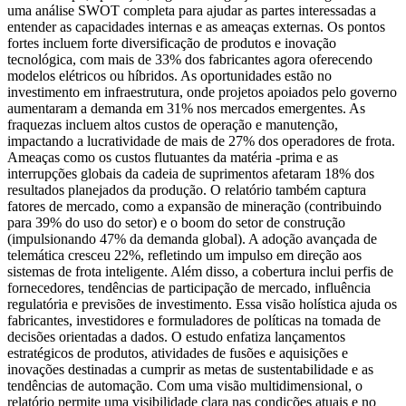
uma análise SWOT completa para ajudar as partes interessadas a
entender as capacidades internas e as ameaças externas. Os pontos
fortes incluem forte diversificação de produtos e inovação
tecnológica, com mais de 33% dos fabricantes agora oferecendo
modelos elétricos ou híbridos. As oportunidades estão no
investimento em infraestrutura, onde projetos apoiados pelo governo
aumentaram a demanda em 31% nos mercados emergentes. As
fraquezas incluem altos custos de operação e manutenção,
impactando a lucratividade de mais de 27% dos operadores de frota.
Ameaças como os custos flutuantes da matéria -prima e as
interrupções globais da cadeia de suprimentos afetaram 18% dos
resultados planejados da produção. O relatório também captura
fatores de mercado, como a expansão de mineração (contribuindo
para 39% do uso do setor) e o boom do setor de construção
(impulsionando 47% da demanda global). A adoção avançada de
telemática cresceu 22%, refletindo um impulso em direção aos
sistemas de frota inteligente. Além disso, a cobertura inclui perfis de
fornecedores, tendências de participação de mercado, influência
regulatória e previsões de investimento. Essa visão holística ajuda os
fabricantes, investidores e formuladores de políticas na tomada de
decisões orientadas a dados. O estudo enfatiza lançamentos
estratégicos de produtos, atividades de fusões e aquisições e
inovações destinadas a cumprir as metas de sustentabilidade e as
tendências de automação. Com uma visão multidimensional, o
relatório permite uma visibilidade clara nas condições atuais e no