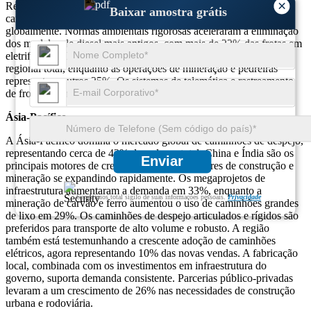
×
Reino Unido em termos de unidades implantadas. A adoção de
Baixar amostra grátis
caminhões elétricos e híbridos na região atingiu 16%, a mais alta
globalmente. Normas ambientais rigorosas aceleraram a eliminação
dos modelos de diesel mais antigos, com mais de 22% das frotas em
eletrificação. O setor de construção compreende 55% da demanda
regional total, enquanto as operações de mineração e pedreiras
representam outros 25%. Os sistemas de telemática e rastreamento
de frotas foram integrados em 31% dos veículos.
Ásia-Pacífico
A Ásia-Pacífico domina o mercado global de caminhões de despejo,
representando cerca de 42% do volume total. China e Índia são os
Enviar
principais motores de crescimento, com os setores de construção e
mineração se expandindo rapidamente. Os megaprojetos de
infraestrutura aumentaram a demanda em 33%, enquanto a
Garantimos total sigilo de suas informações pessoais.
Privacidade
mineração de carvão e ferro aumentou o uso de caminhões grandes
de lixo em 29%. Os caminhões de despejo articulados e rígidos são
preferidos para transporte de alto volume e robusto. A região
também está testemunhando a crescente adoção de caminhões
elétricos, agora representando 10% das novas vendas. A fabricação
local, combinada com os investimentos em infraestrutura do
governo, suporta demanda consistente. Parcerias público-privadas
levaram a um crescimento de 26% nas necessidades de construção
urbana e rodoviária.