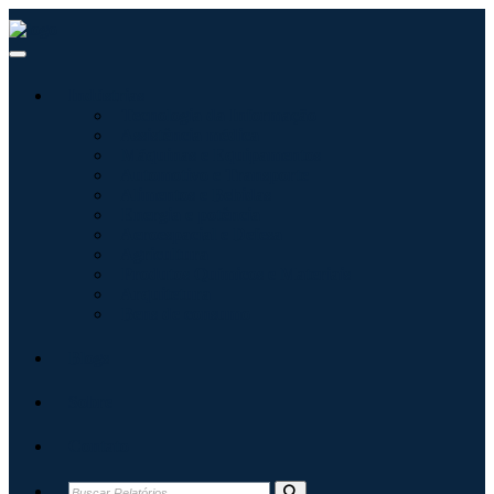
Indústrias
Tecnologia da Informação
Assistência médica
Máquinas e Equipamentos
Automotivo e Transporte
Alimentos e Bebidas
Energia e potência
Aeroespacial e Defesa
Agricultura
Produtos Químicos e Materiais
Arquitetura
Bens de consumo
Blogs
Sobre
Contato