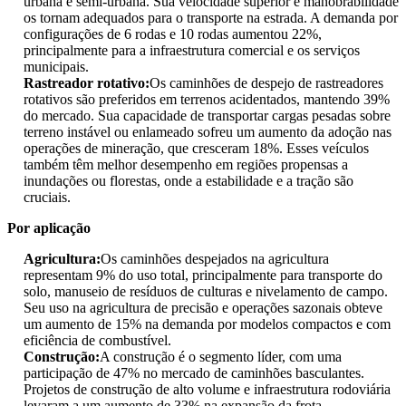
urbana e semi-urbana. Sua velocidade superior e manobrabilidade
os tornam adequados para o transporte na estrada. A demanda por
configurações de 6 rodas e 10 rodas aumentou 22%,
principalmente para a infraestrutura comercial e os serviços
municipais.
Rastreador rotativo:
Os caminhões de despejo de rastreadores
rotativos são preferidos em terrenos acidentados, mantendo 39%
do mercado. Sua capacidade de transportar cargas pesadas sobre
terreno instável ou enlameado sofreu um aumento da adoção nas
operações de mineração, que cresceram 18%. Esses veículos
também têm melhor desempenho em regiões propensas a
inundações ou florestas, onde a estabilidade e a tração são
cruciais.
Por aplicação
Agricultura:
Os caminhões despejados na agricultura
representam 9% do uso total, principalmente para transporte do
solo, manuseio de resíduos de culturas e nivelamento de campo.
Seu uso na agricultura de precisão e operações sazonais obteve
um aumento de 15% na demanda por modelos compactos e com
eficiência de combustível.
Construção:
A construção é o segmento líder, com uma
participação de 47% no mercado de caminhões basculantes.
Projetos de construção de alto volume e infraestrutura rodoviária
levaram a um aumento de 33% na expansão da frota,