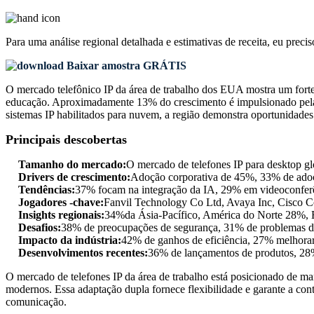
Para uma análise regional detalhada e estimativas de receita, eu preci
Baixar amostra GRÁTIS
O mercado telefônico IP da área de trabalho dos EUA mostra um for
educação. Aproximadamente 13% do crescimento é impulsionado pela
sistemas IP habilitados para nuvem, a região demonstra oportunidades
Principais descobertas
Tamanho do mercado:
O mercado de telefones IP para desktop 
Drivers de crescimento:
Adoção corporativa de 45%, 33% de adoç
Tendências:
37% focam na integração da IA, 29% em videoconferê
Jogadores -chave:
Fanvil Technology Co Ltd, Avaya Inc, Cisco C
Insights regionais:
34%da Ásia-Pacífico, América do Norte 28%, 
Desafios:
38% de preocupações de segurança, 31% de problemas de i
Impacto da indústria:
42% de ganhos de eficiência, 27% melhorar
Desenvolvimentos recentes:
36% de lançamentos de produtos, 28%
O mercado de telefones IP da área de trabalho está posicionado de man
modernos. Essa adaptação dupla fornece flexibilidade e garante a con
comunicação.