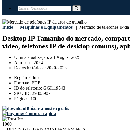
Início
|
Máquinas e Equipamentos
|
Mercado de telefones IP da 
Desktop IP Tamanho do mercado, compartilh
vídeo, telefones IP de desktop comuns), apli
Última atualização:
23-August-2025
Ano base:
2024
Dados históricos:
2020-2023
Região:
Global
Formato:
PDF
ID do relatório:
GGI119543
SKU ID:
29803907
Páginas:
100
Baixar amostra grátis
Compra rápida
1000+
LÍDERES GLOBAIS CONFIAM EM NÓS