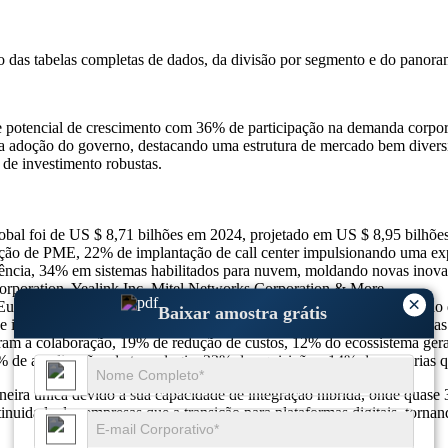
so das
tabelas completas de dados, da divisão por segmento e do panora
te potencial de crescimento com 36% de participação na demanda corp
 adoção do governo, destacando uma estrutura de mercado bem divers
 de investimento robustas.
global foi de US $ 8,71 bilhões em 2024, projetado em US $ 8,95 bil
ão de PME, 22% de implantação de call center impulsionando uma ex
ncia, 34% em sistemas habilitados para nuvem, moldando novas inova
orporation, Yealink Inc, Mitel Networks Corporation & More.
×
Europa 25%, resto do mundo 13%-representando 100%de participação 
Baixar amostra grátis
nteroperabilidade, 21% de custos altos, 10% de barreiras regulatórias
am a colaboração, 19% de redução de custos, 12% do ecossistema geral
 de atualizações de tecnologia, 22% de aquisições, 14% de parcerias 
eira única devido à sua capacidade de integração híbrida, onde quase 3
tinuidade das empresas que a transição para plataformas digitais, torn