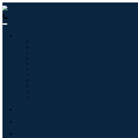
USA : +1 (855) 467-7775 (Ligação gratuita)
UK : +44 8085 0223
Indústrias
Tecnologia da Informação
Assistência médica
Máquinas e Equipamentos
Automotivo e Transporte
Alimentos e Bebidas
Energia e potência
Aeroespacial e Defesa
Agricultura
Produtos Químicos e Materiais
Arquitetura
Bens de consumo
Blogs
Sobre
Contato