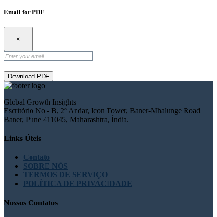
Email for PDF
×
Download PDF
Global Growth Insights
Escritório No.- B, 2º Andar, Icon Tower, Baner-Mhalunge Road,
Baner, Pune 411045, Maharashtra, Índia.
Links Úteis
Contato
SOBRE NÓS
TERMOS DE SERVIÇO
POLÍTICA DE PRIVACIDADE
Nossos Contatos