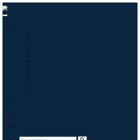
Indústrias
Tecnologia da Informação
Assistência médica
Máquinas e Equipamentos
Automotivo e Transporte
Alimentos e Bebidas
Energia e potência
Aeroespacial e Defesa
Agricultura
Produtos Químicos e Materiais
Arquitetura
Bens de consumo
Blogs
Sobre
Contato