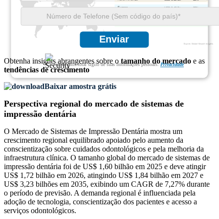
USD 0.48 Bn
28%
USD 0.41 Bn
24%
USD 0.18 Bn
10%
Enviar
Obtenha insights abrangentes sobre o
tamanho do mercado
e as
Garantimos total sigilo de suas informações pessoais.
Privacidade
tendências de crescimento
Baixar amostra grátis
Perspectiva regional do mercado de sistemas de
impressão dentária
O Mercado de Sistemas de Impressão Dentária mostra um
crescimento regional equilibrado apoiado pelo aumento da
conscientização sobre cuidados odontológicos e pela melhoria da
infraestrutura clínica. O tamanho global do mercado de sistemas de
impressão dentária foi de US$ 1,60 bilhão em 2025 e deve atingir
US$ 1,72 bilhão em 2026, atingindo US$ 1,84 bilhão em 2027 e
US$ 3,23 bilhões em 2035, exibindo um CAGR de 7,27% durante
o período de previsão. A demanda regional é influenciada pela
adoção de tecnologia, conscientização dos pacientes e acesso a
serviços odontológicos.