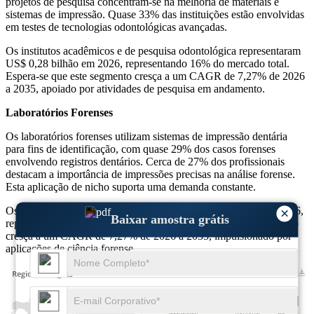
projetos de pesquisa concentram-se na melhoria de materiais e
sistemas de impressão. Quase 33% das instituições estão envolvidas
em testes de tecnologias odontológicas avançadas.
Os institutos acadêmicos e de pesquisa odontológica representaram
US$ 0,28 bilhão em 2026, representando 16% do mercado total.
Espera-se que este segmento cresça a um CAGR de 7,27% de 2026
a 2035, apoiado por atividades de pesquisa em andamento.
Laboratórios Forenses
Os laboratórios forenses utilizam sistemas de impressão dentária
para fins de identificação, com quase 29% dos casos forenses
envolvendo registros dentários. Cerca de 27% dos profissionais
destacam a importância de impressões precisas na análise forense.
Esta aplicação de nicho suporta uma demanda constante.
Os Laboratórios Forenses representaram US$ 0,24 bilhão em 2026,
×
Baixar amostra grátis
representando 14% do mercado total. Espera-se que este segmento
cresça a um CAGR de 7,27% de 2026 a 2035, impulsionado por
aplicações de ciência forense.
USD 0.65 Bn
38%