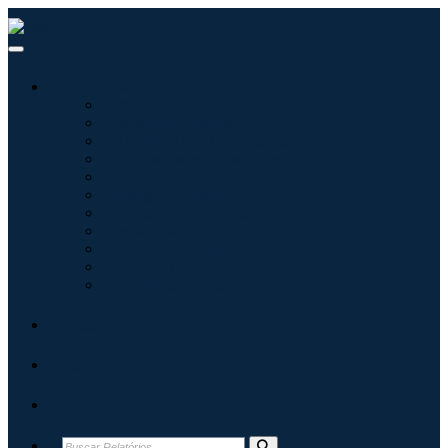
Indústrias
Tecnologia da Informação
Assistência médica
Máquinas e Equipamentos
Automotivo e Transporte
Alimentos e Bebidas
Energia e potência
Aeroespacial e Defesa
Agricultura
Produtos Químicos e Materiais
Arquitetura
Bens de consumo
Blogs
Sobre
Contato