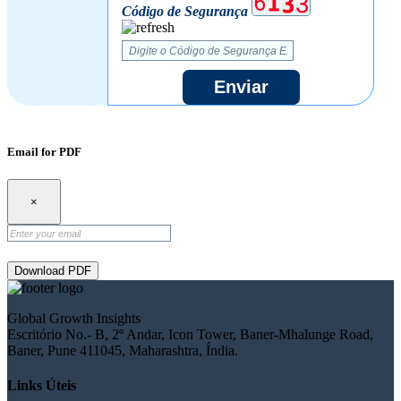
Código de Segurança
Enviar
Email for PDF
×
Download PDF
Global Growth Insights
Escritório No.- B, 2º Andar, Icon Tower, Baner-Mhalunge Road,
Baner, Pune 411045, Maharashtra, Índia.
Links Úteis