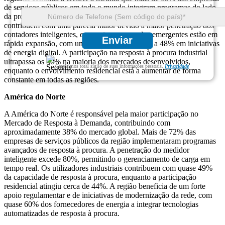
de serviços públicos em todo o mundo integram programas do lado
da procura nas operações da rede. As regiões desenvolvidas
contribuem com uma parcela maior devido à maior penetração dos
contadores inteligentes, enquanto os mercados emergentes estão em
Enviar
rápida expansão, com um crescimento superior a 48% em iniciativas
de energia digital. A participação na resposta à procura industrial
ultrapassa os 50% na maioria dos mercados desenvolvidos,
Garantimos total sigilo de suas informações pessoais.
Privacidade
enquanto o envolvimento residencial está a aumentar de forma
constante em todas as regiões.
América do Norte
A América do Norte é responsável pela maior participação no
Mercado de Resposta à Demanda, contribuindo com
aproximadamente 38% do mercado global. Mais de 72% das
empresas de serviços públicos da região implementaram programas
avançados de resposta à procura. A penetração do medidor
inteligente excede 80%, permitindo o gerenciamento de carga em
tempo real. Os utilizadores industriais contribuem com quase 49%
da capacidade de resposta à procura, enquanto a participação
residencial atingiu cerca de 44%. A região beneficia de um forte
apoio regulamentar e de iniciativas de modernização da rede, com
quase 60% dos fornecedores de energia a integrar tecnologias
automatizadas de resposta à procura.