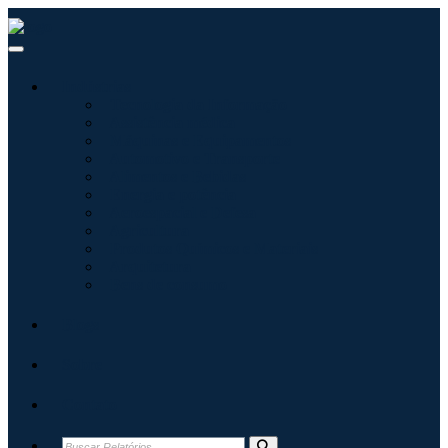
Indústrias
Tecnologia da Informação
Assistência médica
Máquinas e Equipamentos
Automotivo e Transporte
Alimentos e Bebidas
Energia e potência
Aeroespacial e Defesa
Agricultura
Produtos Químicos e Materiais
Arquitetura
Bens de consumo
Blogs
Sobre
Contato