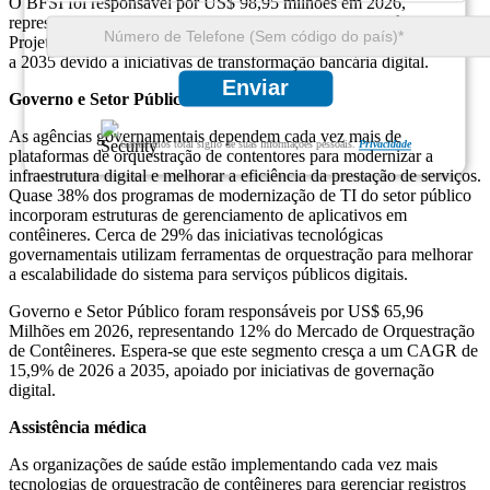
O BFSI foi responsável por US$ 98,95 milhões em 2026,
representando 18% do mercado de orquestração de contêineres.
Projeta-se que este segmento cresça a um CAGR de 16,8% de 2026
a 2035 devido a iniciativas de transformação bancária digital.
Enviar
Governo e Setor Público
As agências governamentais dependem cada vez mais de
Garantimos total sigilo de suas informações pessoais.
Privacidade
plataformas de orquestração de contentores para modernizar a
infraestrutura digital e melhorar a eficiência da prestação de serviços.
Quase 38% dos programas de modernização de TI do setor público
incorporam estruturas de gerenciamento de aplicativos em
contêineres. Cerca de 29% das iniciativas tecnológicas
governamentais utilizam ferramentas de orquestração para melhorar
a escalabilidade do sistema para serviços públicos digitais.
Governo e Setor Público foram responsáveis ​​por US$ 65,96
Milhões em 2026, representando 12% do Mercado de Orquestração
de Contêineres. Espera-se que este segmento cresça a um CAGR de
15,9% de 2026 a 2035, apoiado por iniciativas de governação
digital.
Assistência médica
As organizações de saúde estão implementando cada vez mais
tecnologias de orquestração de contêineres para gerenciar registros