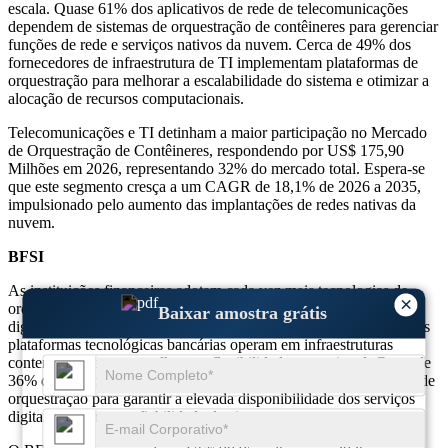
escala. Quase 61% dos aplicativos de rede de telecomunicações
dependem de sistemas de orquestração de contêineres para gerenciar
funções de rede e serviços nativos da nuvem. Cerca de 49% dos
fornecedores de infraestrutura de TI implementam plataformas de
orquestração para melhorar a escalabilidade do sistema e otimizar a
alocação de recursos computacionais.
Telecomunicações e TI detinham a maior participação no Mercado
de Orquestração de Contêineres, respondendo por US$ 175,90
Milhões em 2026, representando 32% do mercado total. Espera-se
que este segmento cresça a um CAGR de 18,1% de 2026 a 2035,
impulsionado pelo aumento das implantações de redes nativas da
nuvem.
BFSI
As instituições financeiras adotam cada vez mais tecnologias de
×
orquestração de contêineres para gerenciar plataformas bancárias
Baixar amostra grátis
digitais e sistemas de processamento de transações. Quase 43% das
plataformas tecnológicas bancárias operam em infraestruturas
contentorizadas para melhorar a flexibilidade operacional. Cerca de
36% dos prestadores de serviços financeiros utilizam plataformas de
orquestração para garantir a elevada disponibilidade dos serviços
digitais e melhorar a fiabilidade do sistema.