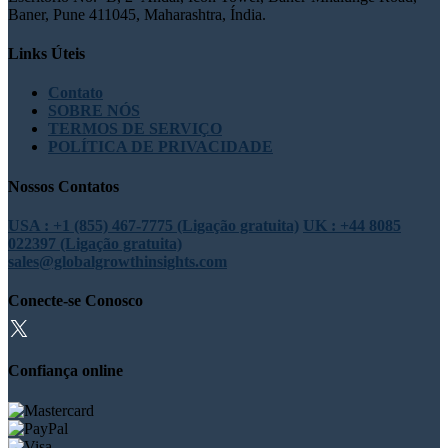
Baner, Pune 411045, Maharashtra, Índia.
Links Úteis
Contato
SOBRE NÓS
TERMOS DE SERVIÇO
POLÍTICA DE PRIVACIDADE
Nossos Contatos
USA : +1 (855) 467-7775 (Ligação gratuita)
UK : +44 8085
022397 (Ligação gratuita)
sales@globalgrowthinsights.com
Conecte-se Conosco
Confiança online