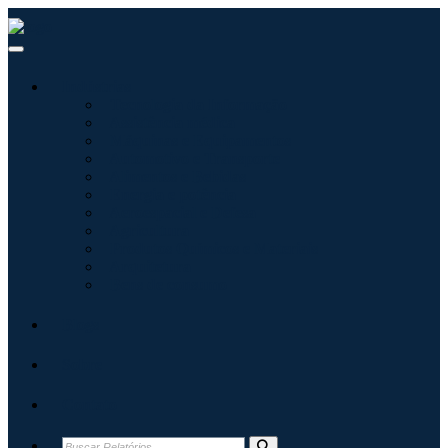
Indústrias
Tecnologia da Informação
Assistência médica
Máquinas e Equipamentos
Automotivo e Transporte
Alimentos e Bebidas
Energia e potência
Aeroespacial e Defesa
Agricultura
Produtos Químicos e Materiais
Arquitetura
Bens de consumo
Blogs
Sobre
Contato