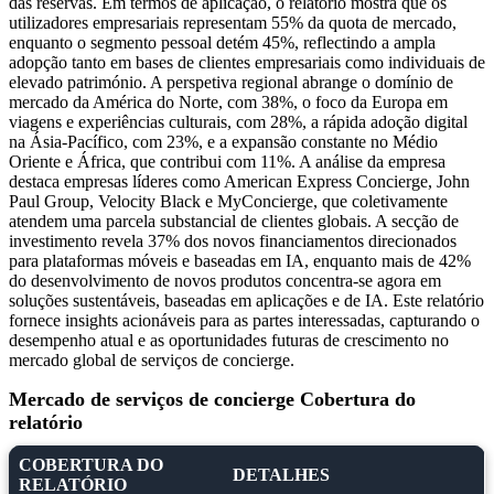
das reservas. Em termos de aplicação, o relatório mostra que os
utilizadores empresariais representam 55% da quota de mercado,
enquanto o segmento pessoal detém 45%, reflectindo a ampla
adopção tanto em bases de clientes empresariais como individuais de
elevado património. A perspetiva regional abrange o domínio de
mercado da América do Norte, com 38%, o foco da Europa em
viagens e experiências culturais, com 28%, a rápida adoção digital
na Ásia-Pacífico, com 23%, e a expansão constante no Médio
Oriente e África, que contribui com 11%. A análise da empresa
destaca empresas líderes como American Express Concierge, John
Paul Group, Velocity Black e MyConcierge, que coletivamente
atendem uma parcela substancial de clientes globais. A secção de
investimento revela 37% dos novos financiamentos direcionados
para plataformas móveis e baseadas em IA, enquanto mais de 42%
do desenvolvimento de novos produtos concentra-se agora em
soluções sustentáveis, baseadas em aplicações e de IA. Este relatório
fornece insights acionáveis ​​para as partes interessadas, capturando o
desempenho atual e as oportunidades futuras de crescimento no
mercado global de serviços de concierge.
Mercado de serviços de concierge Cobertura do
relatório
COBERTURA DO
DETALHES
RELATÓRIO