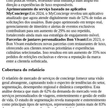
com práticas verdes, refletindo uma mudança mais ampla em
direção a experiências de luxo responsáveis.
Aprimoramento do serviço baseado no aplicativo
MyConcierge:
Em 2024, o MyConcierge revelou um aplicativo
atualizado que agora atende digitalmente mais de 52% de todas as
solicitações dos usuários. Bate-papo aprimorado em tempo real,
gerenciamento de itinerário e alertas de eventos exclusivos
contribuíram para um aumento de 29% no uso repetido,
fortalecendo ainda mais sua estratégia de engajamento móvel.
Parcerias de jantares personalizados Bon Vivant:
Em 2023, o
Bon Vivant estabeleceu novas parcerias com restaurantes de luxo,
oferecendo aos clientes reservas prioritárias e experiências
culinárias selecionadas. Isso resultou em um aumento de 35% nos
pedidos de refeições exclusivas e elevou a reputação da marca
entre a clientela sofisticada.
Cobertura do relatório
O relatório de mercado de serviços de concierge fornece uma visão
geral abrangente, capturando todo o espectro de tendências do setor,
segmentação, desempenho regional e dinâmica competitiva. Esta
análise destaca que mais de 62% da demanda do mercado vem de
serviços personalizados de viagens, entretenimento e gestão de estilo
de vida. O estudo de segmentação revela transporte e entretenimento
como principais tipos de serviços, representando juntos mais de 83%