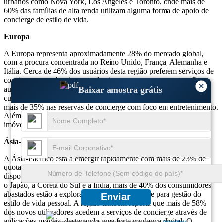
urbanos como Nova York, Los Angeles e Toronto, onde mais de
60% das famílias de alta renda utilizam alguma forma de apoio de
concierge de estilo de vida.
Europa
A Europa representa aproximadamente 28% do mercado global,
com a procura concentrada no Reino Unido, França, Alemanha e
Itália. Cerca de 46% dos usuários desta região preferem serviços de
concierge para planejamento de viagens e acesso a eventos. O
×
aumento do turismo de bem-estar, das experiências culturais e da
Baixar amostra grátis
curadoria de eventos de elite contribuiu para um crescimento de
mais de 35% nas reservas de concierge com foco em entretenimento.
Além disso, os serviços de concierge integrados com hotéis e
imóveis de luxo estão enfrentando uma demanda crescente.
Ásia-Pacífico
A Ásia-Pacífico está a emergir rapidamente com mais de 23% de
quota de mercado, impulsionada pelo aumento dos rendimentos
disponíveis e pela adopção de tecnologias. Em países como a China,
o Japão, a Coreia do Sul e a Índia, mais de 40% dos consumidores
abastados estão a explorar serviços de concierge para gestão do
Enviar
estilo de vida pessoal. A região também reporta que mais de 58%
dos novos utilizadores acedem a serviços de concierge através de
aplicações móveis, destacando uma forte mudança digital. O