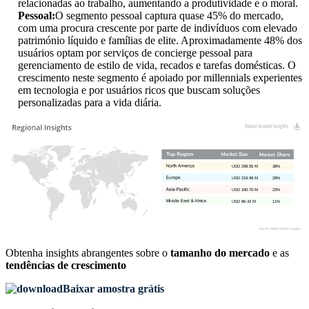
relacionadas ao trabalho, aumentando a produtividade e o moral.
Pessoal:
O segmento pessoal captura quase 45% do mercado,
com uma procura crescente por parte de indivíduos com elevado
património líquido e famílias de elite. Aproximadamente 48% dos
usuários optam por serviços de concierge pessoal para
gerenciamento de estilo de vida, recados e tarefas domésticas. O
crescimento neste segmento é apoiado por millennials experientes
em tecnologia e por usuários ricos que buscam soluções
personalizadas para a vida diária.
USD 298.55 M
38%
USD 219.98 M
28%
USD 180.70 M
23%
USD 86.42 M
11%
Obtenha insights abrangentes sobre o
tamanho do mercado
e as
tendências de crescimento
Baixar amostra grátis