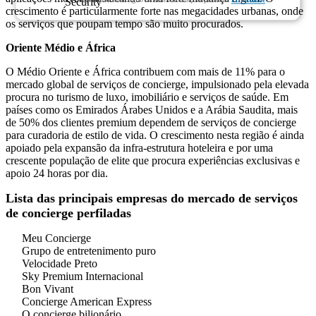
Garantimos total sigilo de suas informações pessoais.
Privacidade
crescimento é particularmente forte nas megacidades urbanas, onde
os serviços que poupam tempo são muito procurados.
Oriente Médio e África
O Médio Oriente e África contribuem com mais de 11% para o
mercado global de serviços de concierge, impulsionado pela elevada
procura no turismo de luxo, imobiliário e serviços de saúde. Em
países como os Emirados Árabes Unidos e a Arábia Saudita, mais
de 50% dos clientes premium dependem de serviços de concierge
para curadoria de estilo de vida. O crescimento nesta região é ainda
apoiado pela expansão da infra-estrutura hoteleira e por uma
crescente população de elite que procura experiências exclusivas e
apoio 24 horas por dia.
Lista das principais empresas do mercado de serviços
de concierge perfiladas
Meu Concierge
Grupo de entretenimento puro
Velocidade Preto
Sky Premium Internacional
Bon Vivant
Concierge American Express
O concierge bilionário