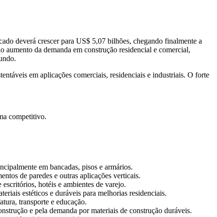
do deverá crescer para US$ 5,07 bilhões, chegando finalmente a
o aumento da demanda em construção residencial e comercial,
mundo.
veis ​​em aplicações comerciais, residenciais e industriais. O forte
ma competitivo
.
ncipalmente em bancadas, pisos e armários.
tos de paredes e outras aplicações verticais.
scritórios, hotéis e ambientes de varejo.
ais estéticos e duráveis ​​para melhorias residenciais.
tura, transporte e educação.
nstrução e pela demanda por materiais de construção duráveis.