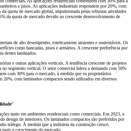
aços comerciais. As aplicações residenciais contribuem com 30% para a
 banheiros e pisos. As aplicações industriais respondem por 20%, com
da quota de mercado global, impulsionada pelas robustas atividades
 25% da quota de mercado devido ao crescente desenvolvimento de
iais de alto desempenho, esteticamente atraentes e sustentáveis. Os
fícies como bancadas, pisos e armários. A crescente preferência por
ura destes laminados.
rias e outras aplicações verticais. A tendência crescente de projetos
nda no segmento vertical. O setor comercial lidera a demanda com 50%
ribuem com 30% para o mercado, à medida que os proprietários
detêm 20%, com laminados compactos sendo utilizados em diversos
lidade
"
licações tanto em ambientes residenciais como comerciais. Em 2023, a
do design de interiores. Os laminados compactos são preferidos por
lto tráfego. À medida que a indústria da construção cresce,
da mais o crescimento do mercado.