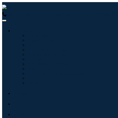
USA : +1 (855) 467-7775 (Ligação gratuita)
UK : +44 8085 0223
Indústrias
Tecnologia da Informação
Assistência médica
Máquinas e Equipamentos
Automotivo e Transporte
Alimentos e Bebidas
Energia e potência
Aeroespacial e Defesa
Agricultura
Produtos Químicos e Materiais
Arquitetura
Bens de consumo
Blogs
Sobre
Contato