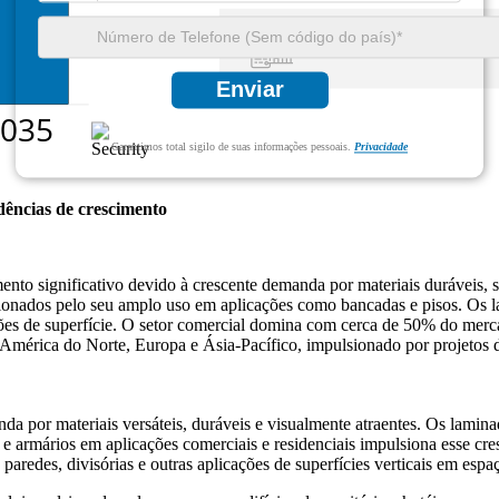
Enviar
Garantimos total sigilo de suas informações pessoais.
Privacidade
dências de crescimento
significativo devido à crescente demanda por materiais duráveis, sus
ionados pelo seu amplo uso em aplicações como bancadas e pisos. Os l
ções de superfície. O setor comercial domina com cerca de 50% do merc
 América do Norte, Europa e Ásia-Pacífico, impulsionado por projetos 
por materiais versáteis, duráveis ​​e visualmente atraentes. Os lami
e armários em aplicações comerciais e residenciais impulsiona esse cr
edes, divisórias e outras aplicações de superfícies verticais em espaço