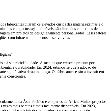
s fabricantes citaram os elevados custos das matérias-primas e o
minados compactos sejam duráveis, são limitados em termos de
tagem em projetos de design altamente personalizados. Esses fatores
iões com infraestrutura menos desenvolvida.
lógicas
"
​​e à sua reciclabilidade. À medida que cresce a procura por
mbiental e durabilidade. Em 2024, estimou-se que a adoção de
te significativa desta mudança. Os fabricantes estão a investir em
ente conscientes.
cularmente na Ásia-Pacífico e em partes de África. Muitos projectos
s vezes mais baratos e mais facilmente disponíveis. Em 2023,
dos custos iniciais dos laminados compactos e a falta de