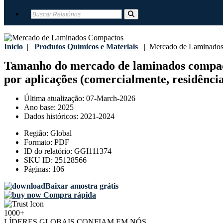
Início
|
Produtos Químicos e Materiais
|
Mercado de Laminados
Tamanho do mercado de laminados compactos,
por aplicações (comercialmente, residências
Última atualização:
07-March-2026
Ano base:
2025
Dados históricos:
2021-2024
Região:
Global
Formato:
PDF
ID do relatório:
GGI111374
SKU ID:
25128566
Páginas:
106
Baixar amostra grátis
Compra rápida
1000+
LÍDERES GLOBAIS CONFIAM EM NÓS