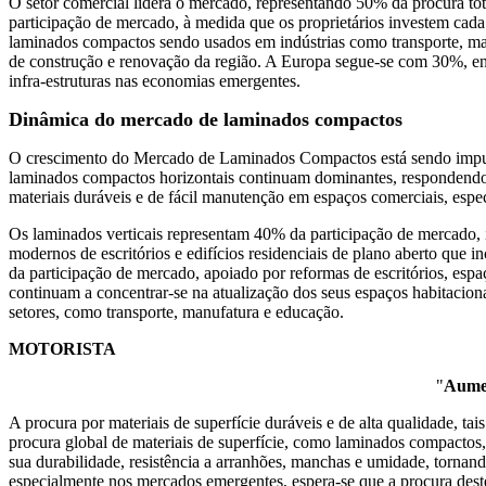
O setor comercial lidera o mercado, representando 50% da procura tota
participação de mercado, à medida que os proprietários investem cada
laminados compactos sendo usados ​​em indústrias como transporte, m
de construção e renovação da região. A Europa segue-se com 30%, en
infra-estruturas nas economias emergentes.
Dinâmica do mercado de laminados compactos
O crescimento do Mercado de Laminados Compactos está sendo impulsio
laminados compactos horizontais continuam dominantes, respondendo 
materiais duráveis ​​e de fácil manutenção em espaços comerciais, espec
Os laminados verticais representam 40% da participação de mercado, im
modernos de escritórios e edifícios residenciais de plano aberto que
da participação de mercado, apoiado por reformas de escritórios, espa
continuam a concentrar-se na atualização dos seus espaços habitaciona
setores, como transporte, manufatura e educação.
MOTORISTA
"
Aumen
A procura por materiais de superfície duráveis ​​e de alta qualidade,
procura global de materiais de superfície, como laminados compactos,
sua durabilidade, resistência a arranhões, manchas e umidade, tornand
especialmente nos mercados emergentes, espera-se que a procura dest