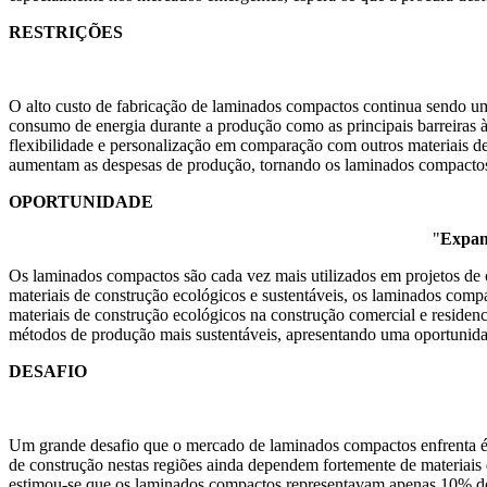
RESTRIÇÕES
O alto custo de fabricação de laminados compactos continua sendo um
consumo de energia durante a produção como as principais barreiras
flexibilidade e personalização em comparação com outros materiais de
aumentam as despesas de produção, tornando os laminados compactos 
OPORTUNIDADE
"
Expans
Os laminados compactos são cada vez mais utilizados em projetos de c
materiais de construção ecológicos e sustentáveis, os laminados com
materiais de construção ecológicos na construção comercial e residen
métodos de produção mais sustentáveis, apresentando uma oportunidad
DESAFIO
Um grande desafio que o mercado de laminados compactos enfrenta é a
de construção nestas regiões ainda dependem fortemente de materiais
estimou-se que os laminados compactos representavam apenas 10% do m