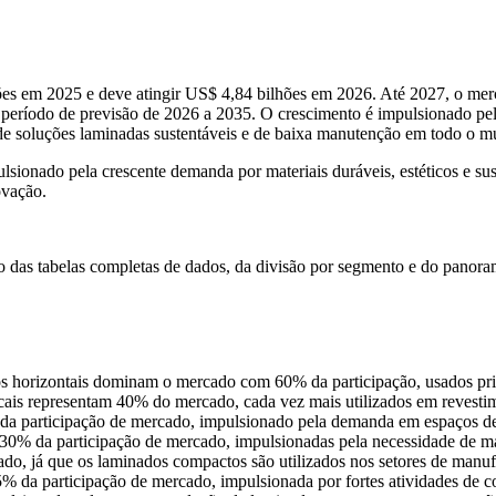
 em 2025 e deve atingir US$ 4,84 bilhões em 2026. Até 2027, o merca
período de previsão de 2026 a 2035. O crescimento é impulsionado pel
o de soluções laminadas sustentáveis e de baixa manutenção em todo o 
do pela crescente demanda por materiais duráveis, estéticos e sustentá
ovação.
so das
tabelas completas de dados, da divisão por segmento e do panora
 horizontais dominam o mercado com 60% da participação, usados ​​pri
ais representam 40% do mercado, cada vez mais utilizados em revestimen
da participação de mercado, impulsionado pela demanda em espaços de e
30% da participação de mercado, impulsionadas pela necessidade de materi
ado, já que os laminados compactos são utilizados nos setores de manufa
 da participação de mercado, impulsionada por fortes atividades de co