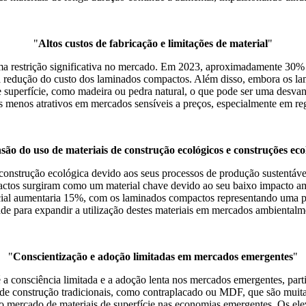
"
Altos custos de fabricação e limitações de material
"
a restrição significativa no mercado. Em 2023, aproximadamente 30% do
 à redução do custo dos laminados compactos. Além disso, embora os la
 superfície, como madeira ou pedra natural, o que pode ser uma desvan
menos atrativos em mercados sensíveis a preços, especialmente em reg
ão do uso de materiais de construção ecológicos e construções eco
onstrução ecológica devido aos seus processos de produção sustentáveis 
pactos surgiram como um material chave devido ao seu baixo impacto a
cial aumentaria 15%, com os laminados compactos representando uma par
e para expandir a utilização destes materiais em mercados ambientalm
"
Conscientização e adoção limitadas em mercados emergentes
"
 consciência limitada e a adoção lenta nos mercados emergentes, parti
 de construção tradicionais, como contraplacado ou MDF, que são muita
ercado de materiais de superfície nas economias emergentes. Os eleva