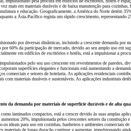
l, impulsionado pela procura em edifícios de escritórios, hotéis e esp
 vez mais em materiais duráveis ​​e de baixa manutenção para cozinhas,
anufatura e educação. Geograficamente, a América do Norte detém 35% 
quanto a Ásia-Pacífico regista um rápido crescimento, representando
nado por diversas dinâmicas, incluindo a crescente demanda por mater
por 60% da participação de mercado, devido ao seu amplo uso em super
ialmente em edifícios de escritórios e hotéis, está a impulsionar a proc
pulsionados pelo seu uso crescente em revestimentos de paredes, divisó
 incorporam superfícies elegantes e funcionais está aumentando a dema
ços comerciais e setores de hotelaria. As aplicações residenciais cont
is com materiais duráveis ​​e sustentáveis. As aplicações industriais 
to da demanda por materiais de superfície duráveis ​​e de alta qua
 tais como laminados compactos, está a crescer devido às suas amplas ap
 aumentou 20%, impulsionada pelos crescentes setores da construção e 
o-os ideais para uso em cozinhas, banheiros e ambientes comerciais de a
es materiais de longa duração continue a aumentar, impulsionando ain