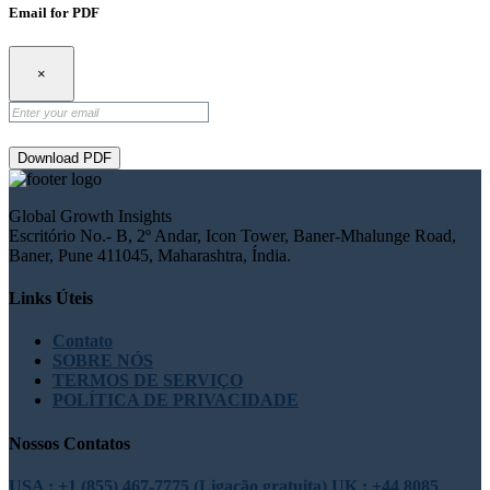
Email for PDF
×
Download PDF
Global Growth Insights
Escritório No.- B, 2º Andar, Icon Tower, Baner-Mhalunge Road,
Baner, Pune 411045, Maharashtra, Índia.
Links Úteis
Contato
SOBRE NÓS
TERMOS DE SERVIÇO
POLÍTICA DE PRIVACIDADE
Nossos Contatos
USA : +1 (855) 467-7775 (Ligação gratuita)
UK : +44 8085