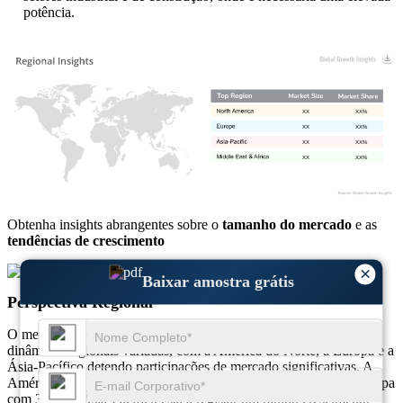
potência.
XX
XX%
XX
XX%
XX
XX%
XX
XX%
Obtenha insights abrangentes sobre o
tamanho do mercado
e as
tendências de crescimento
Baixar amostra grátis
×
Baixar amostra grátis
Perspectiva Regional
O mercado comercial de motores de combustão interna tem
dinâmicas regionais variadas, com a América do Norte, a Europa e a
Ásia-Pacífico detendo participações de mercado significativas. A
América do Norte lidera com 35% do mercado, seguida pela Europa
com 30%. A Ásia-Pacífico está a registar um rápido crescimento