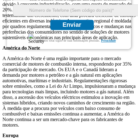
devido à crescente industrialização, com uma quota de mercado de
20%. A região do Médio Oriente e África também está a
testemunhar um crescimento, com uma procura crescente de motores
eficientes em diversas indústrias. A perspectiva regional é moldada
Enviar
por quadros regulamentares, avanços tecnológicos e mudanças nas
preferências dos consumidores no sentido de soluções de motores
sustentáveis ​​e económicas nas principais áreas de aplicação.
Garantimos total sigilo de suas informações pessoais.
Privacidade
América do Norte
A América do Norte é uma região importante para o mercado
comercial de motores de combustão interna, respondendo por 35%
da participação de mercado. Os EUA e o Canadá lideram a
demanda por motores a petróleo e a gás natural em aplicações
automotivas, marítimas e industriais. Regulamentações rigorosas
sobre emissões, como a Lei do Ar Limpo, impulsionaram a mudança
para tecnologias mais limpas, incluindo motores a gás natural. Além
disso, a ascensão dos veículos eléctricos estimulou a inovação em
sistemas híbridos, criando novos caminhos de crescimento na região.
À medida que a procura por veículos com baixo consumo de
combustível e baixas emissões continua a aumentar, a América do
Norte continua a ser um mercado-chave para os fabricantes de
motores.
Europa