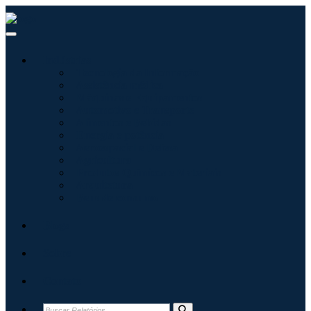
Indústrias
Tecnologia da Informação
Assistência médica
Máquinas e Equipamentos
Automotivo e Transporte
Alimentos e Bebidas
Energia e potência
Aeroespacial e Defesa
Agricultura
Produtos Químicos e Materiais
Arquitetura
Bens de consumo
Blogs
Sobre
Contato