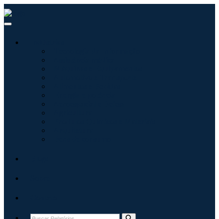
Indústrias
Tecnologia da Informação
Assistência médica
Máquinas e Equipamentos
Automotivo e Transporte
Alimentos e Bebidas
Energia e potência
Aeroespacial e Defesa
Agricultura
Produtos Químicos e Materiais
Arquitetura
Bens de consumo
Blogs
Sobre
Contato