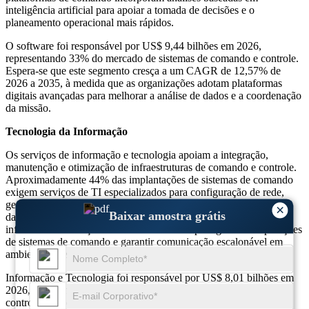
inteligência artificial para apoiar a tomada de decisões e o
planeamento operacional mais rápidos.
O software foi responsável por US$ 9,44 bilhões em 2026,
representando 33% do mercado de sistemas de comando e controle.
Espera-se que este segmento cresça a um CAGR de 12,57% de
2026 a 2035, à medida que as organizações adotam plataformas
digitais avançadas para melhorar a análise de dados e a coordenação
da missão.
Tecnologia da Informação
Os serviços de informação e tecnologia apoiam a integração,
manutenção e otimização de infraestruturas de comando e controle.
Aproximadamente 44% das implantações de sistemas de comando
exigem serviços de TI especializados para configuração de rede,
gerenciamento de segurança cibernética e integração de análise de
×
Baixar amostra grátis
dados. Cerca de 41% das organizações também contam com
infraestrutura avançada baseada em nuvem para gerenciar operações
de sistemas de comando e garantir comunicação escalonável em
ambientes operacionais distribuídos.
Informação e Tecnologia foi responsável por US$ 8,01 bilhões em
2026, representando 28% do mercado de sistemas de comando e
controle. Prevê-se que este segmento cresça a uma CAGR de