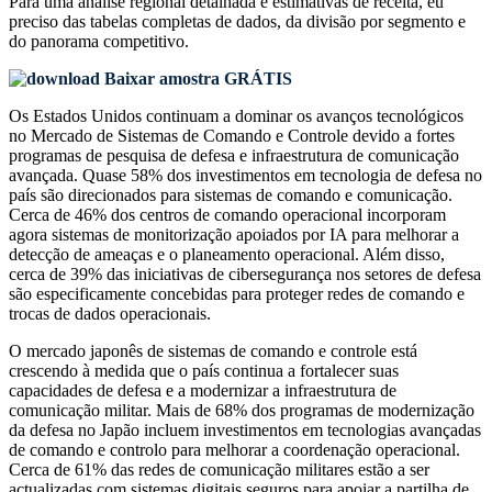
Para uma análise regional detalhada e estimativas de receita, eu
preciso das
tabelas completas de dados, da divisão por segmento e
do panorama competitivo
.
Baixar amostra GRÁTIS
Os Estados Unidos continuam a dominar os avanços tecnológicos
no Mercado de Sistemas de Comando e Controle devido a fortes
programas de pesquisa de defesa e infraestrutura de comunicação
avançada. Quase 58% dos investimentos em tecnologia de defesa no
país são direcionados para sistemas de comando e comunicação.
Cerca de 46% dos centros de comando operacional incorporam
agora sistemas de monitorização apoiados por IA para melhorar a
detecção de ameaças e o planeamento operacional. Além disso,
cerca de 39% das iniciativas de cibersegurança nos setores de defesa
são especificamente concebidas para proteger redes de comando e
trocas de dados operacionais.
O mercado japonês de sistemas de comando e controle está
crescendo à medida que o país continua a fortalecer suas
capacidades de defesa e a modernizar a infraestrutura de
comunicação militar. Mais de 68% dos programas de modernização
da defesa no Japão incluem investimentos em tecnologias avançadas
de comando e controlo para melhorar a coordenação operacional.
Cerca de 61% das redes de comunicação militares estão a ser
actualizadas com sistemas digitais seguros para apoiar a partilha de