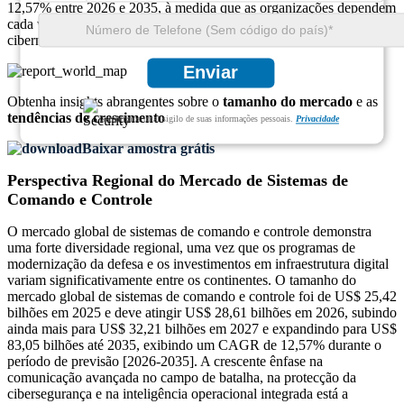
12,57% entre 2026 e 2035, à medida que as organizações dependem
cada vez mais da integração de TI, estruturas de segurança
cibernética e infraestruturas de comando baseadas na nuvem.
Enviar
Obtenha insights abrangentes sobre o
tamanho do mercado
e as
tendências de crescimento
Garantimos total sigilo de suas informações pessoais.
Privacidade
Baixar amostra grátis
Perspectiva Regional do Mercado de Sistemas de
Comando e Controle
O mercado global de sistemas de comando e controle demonstra
uma forte diversidade regional, uma vez que os programas de
modernização da defesa e os investimentos em infraestrutura digital
variam significativamente entre os continentes. O tamanho do
mercado global de sistemas de comando e controle foi de US$ 25,42
bilhões em 2025 e deve atingir US$ 28,61 bilhões em 2026, subindo
ainda mais para US$ 32,21 bilhões em 2027 e expandindo para US$
83,05 bilhões até 2035, exibindo um CAGR de 12,57% durante o
período de previsão [2026-2035]. A crescente ênfase na
comunicação avançada no campo de batalha, na protecção da
cibersegurança e na inteligência operacional integrada está a