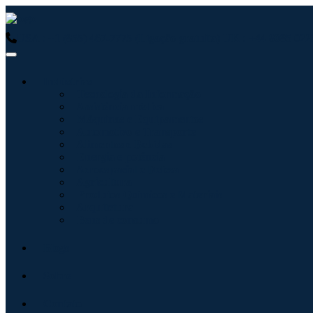
USA : +1 (855) 467-7775 (Ligação gratuita)
UK : +44 8085 0223
Indústrias
Tecnologia da Informação
Assistência médica
Máquinas e Equipamentos
Automotivo e Transporte
Alimentos e Bebidas
Energia e potência
Aeroespacial e Defesa
Agricultura
Produtos Químicos e Materiais
Arquitetura
Bens de consumo
Blogs
Sobre
Contato