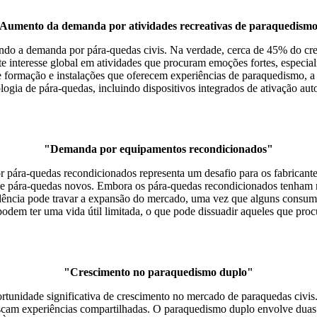
Aumento da demanda por atividades recreativas de paraquedism
ndo a demanda por pára-quedas civis. Na verdade, cerca de 45% do cresc
 interesse global em atividades que procuram emoções fortes, especia
e formação e instalações que oferecem experiências de paraquedismo, a
logia de pára-quedas, incluindo dispositivos integrados de ativação a
"Demanda por equipamentos recondicionados"
r pára-quedas recondicionados representa um desafio para os fabrican
e pára-quedas novos. Embora os pára-quedas recondicionados tenham 
dência pode travar a expansão do mercado, uma vez que alguns consumi
odem ter uma vida útil limitada, o que pode dissuadir aqueles que proc
"Crescimento no paraquedismo duplo"
tunidade significativa de crescimento no mercado de paraquedas civis
scam experiências compartilhadas. O paraquedismo duplo envolve duas p