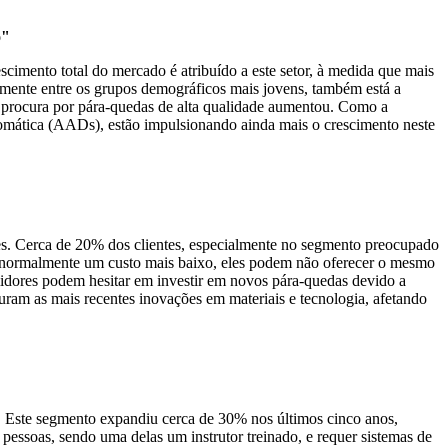
o"
imento total do mercado é atribuído a este setor, à medida que mais
lmente entre os grupos demográficos mais jovens, também está a
 procura por pára-quedas de alta qualidade aumentou. Como a
utomática (AADs), estão impulsionando ainda mais o crescimento neste
tes. Cerca de 20% dos clientes, especialmente no segmento preocupado
normalmente um custo mais baixo, eles podem não oferecer o mesmo
dores podem hesitar em investir em novos pára-quedas devido a
uram as mais recentes inovações em materiais e tecnologia, afetando
. Este segmento expandiu cerca de 30% nos últimos cinco anos,
essoas, sendo uma delas um instrutor treinado, e requer sistemas de