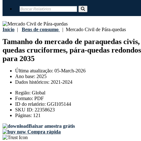
Início
|
Bens de consumo
|
Mercado Civil de Pára-quedas
Tamanho do mercado de paraquedas civis, pa
quedas cruciformes, pára-quedas redondos, o
para 2035
Última atualização:
05-March-2026
Ano base:
2025
Dados históricos:
2021-2024
Região:
Global
Formato:
PDF
ID do relatório:
GGI105144
SKU ID:
22358623
Páginas:
121
Baixar amostra grátis
Compra rápida