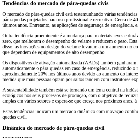
Tendências do mercado de pára-quedas civis
O mercado de pára-quedas civil está testemunhando várias tendências 
pára-quedas projetados para uso profissional e recreativo. Cerca de 
últimos anos. Entretanto, as aplicações de segurança de emergência, 
Outra tendência proeminente é a mudança para materiais leves e durá
zero, que melhoram o desempenho do velame e reduzem o peso. Esta ten
disso, as inovações no design do velame levaram a um aumento no cont
que dependem de equipamentos de alto desempenho.
Os dispositivos de ativação automatizada (AADs) também ganharam f
automaticamente o pára-quedas em caso de emergência, reduzindo o 
aproximadamente 20% nos últimos anos devido ao aumento do interesse 
medida que mais pessoas optam por saltos tandem com instrutores exp
A sustentabilidade também está se tornando um tema central na indústr
ecológicos nos seus processos de produção, com o objetivo de reduzi
amplas em vários setores e espera-se que cresça nos próximos anos, à
Estas tendências indicam um mercado dinâmico com inovação contínua
quedas civil.
Dinâmica do mercado de pára-quedas civil