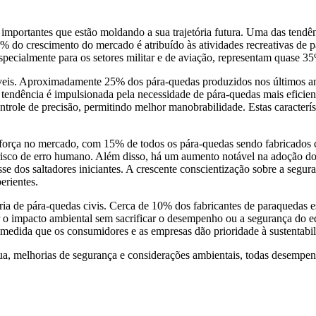
importantes que estão moldando a sua trajetória futura. Uma das tendên
40% do crescimento do mercado é atribuído às atividades recreativas de
especialmente para os setores militar e de aviação, representam quase 
veis. Aproximadamente 25% dos pára-quedas produzidos nos últimos ano
dência é impulsionada pela necessidade de pára-quedas mais eficientes 
role de precisão, permitindo melhor manobrabilidade. Estas característ
orça no mercado, com 15% de todos os pára-quedas sendo fabricados c
risco de erro humano. Além disso, há um aumento notável na adoção d
dos saltadores iniciantes. A crescente conscientização sobre a segura
erientes.
ia de pára-quedas civis. Cerca de 10% dos fabricantes de paraquedas estã
r o impacto ambiental sem sacrificar o desempenho ou a segurança do 
 medida que os consumidores e as empresas dão prioridade à sustentabi
, melhorias de segurança e considerações ambientais, todas desempenh