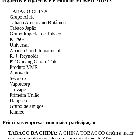
cigarros e cigarros eletrônicos PERFILADAS
TABACO CHINA
Grupo Altria
Tabaco Americano Britânico
Tabaco Japão
Grupo Imperial de Tabaco
KT&G
Universal
Aliança Um Internacional
R. J. Reynolds
PT Gudang Garam Tbk
Produto VMR
Aproveite
Século 21
Vaporcorp
Truvape
Primeira União
Hangsen
Grupo de amigos
Kimree
Principais empresas com maior participação
TABACO DA CHINA:
A CHINA TOBACCO detém a maior
participação de mercado com aproximadamente 32%,