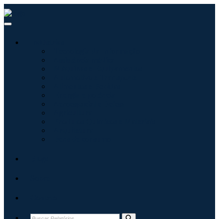
Indústrias
Tecnologia da Informação
Assistência médica
Máquinas e Equipamentos
Automotivo e Transporte
Alimentos e Bebidas
Energia e potência
Aeroespacial e Defesa
Agricultura
Produtos Químicos e Materiais
Arquitetura
Bens de consumo
Blogs
Sobre
Contato