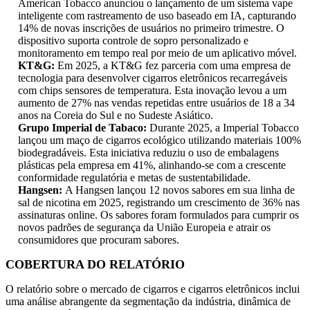
American Tobacco anunciou o lançamento de um sistema vape
inteligente com rastreamento de uso baseado em IA, capturando
14% de novas inscrições de usuários no primeiro trimestre. O
dispositivo suporta controle de sopro personalizado e
monitoramento em tempo real por meio de um aplicativo móvel.
KT&G:
Em 2025, a KT&G fez parceria com uma empresa de
tecnologia para desenvolver cigarros eletrônicos recarregáveis ​​
com chips sensores de temperatura. Esta inovação levou a um
aumento de 27% nas vendas repetidas entre usuários de 18 a 34
anos na Coreia do Sul e no Sudeste Asiático.
Grupo Imperial de Tabaco:
Durante 2025, a Imperial Tobacco
lançou um maço de cigarros ecológico utilizando materiais 100%
biodegradáveis. Esta iniciativa reduziu o uso de embalagens
plásticas pela empresa em 41%, alinhando-se com a crescente
conformidade regulatória e metas de sustentabilidade.
Hangsen:
A Hangsen lançou 12 novos sabores em sua linha de
sal de nicotina em 2025, registrando um crescimento de 36% nas
assinaturas online. Os sabores foram formulados para cumprir os
novos padrões de segurança da União Europeia e atrair os
consumidores que procuram sabores.
COBERTURA DO RELATÓRIO
O relatório sobre o mercado de cigarros e cigarros eletrônicos inclui
uma análise abrangente da segmentação da indústria, dinâmica de