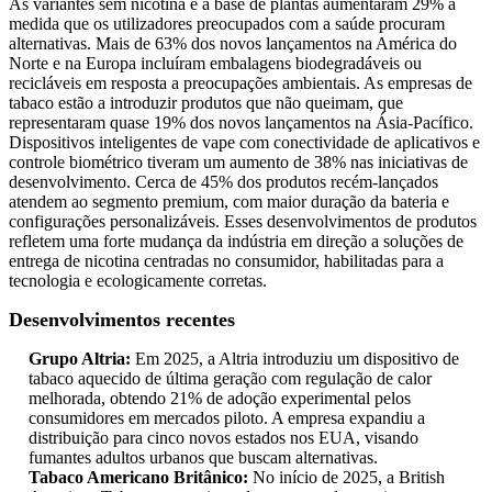
As variantes sem nicotina e à base de plantas aumentaram 29% à
medida que os utilizadores preocupados com a saúde procuram
alternativas. Mais de 63% dos novos lançamentos na América do
Norte e na Europa incluíram embalagens biodegradáveis ​​ou
recicláveis ​​em resposta a preocupações ambientais. As empresas de
tabaco estão a introduzir produtos que não queimam, que
representaram quase 19% dos novos lançamentos na Ásia-Pacífico.
Dispositivos inteligentes de vape com conectividade de aplicativos e
controle biométrico tiveram um aumento de 38% nas iniciativas de
desenvolvimento. Cerca de 45% dos produtos recém-lançados
atendem ao segmento premium, com maior duração da bateria e
configurações personalizáveis. Esses desenvolvimentos de produtos
refletem uma forte mudança da indústria em direção a soluções de
entrega de nicotina centradas no consumidor, habilitadas para a
tecnologia e ecologicamente corretas.
Desenvolvimentos recentes
Grupo Altria:
Em 2025, a Altria introduziu um dispositivo de
tabaco aquecido de última geração com regulação de calor
melhorada, obtendo 21% de adoção experimental pelos
consumidores em mercados piloto. A empresa expandiu a
distribuição para cinco novos estados nos EUA, visando
fumantes adultos urbanos que buscam alternativas.
Tabaco Americano Britânico:
No início de 2025, a British