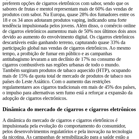
preferem opções de cigarros eletrônicos com sabor, sendo que os
sabores de frutas e mentol representam mais de 60% das vendas de
produtos com sabor. Na Europa, quase 28% dos fumadores entre os
18 e os 34 anos adotaram produtos vaping, indicando uma forte
tendência impulsionada pelos jovens. Além disso, o comércio online
de cigarros eletrónicos aumentou mais de 50% nos últimos dois anos
devido ao aumento do envolvimento digital. Os cigarros eletrônicos
descartáveis ​​estão ganhando terreno, capturando quase 33% da
participação global nas vendas de cigarros eletrônicos. Ao mesmo
tempo, a proibição de fumar em público e as campanhas
antitabagismo levaram a um declínio de 17% no consumo de
cigarros combustíveis nas regiões urbanas de todo o mundo.
Também surgiram produtos de tabaco aquecido (HTP), ocupando
mais de 15% da quota total de mercado de produtos de tabaco nos
países do Leste Asiático. Com o aumento das restrições
regulamentares aos cigarros tradicionais em mais de 45% dos países,
o impulso para alternativas sem fumo está a reforçar a expansão da
adopção de cigarros electrónicos.
Dinâmica do mercado de cigarros e cigarros eletrônicos
A dinâmica do mercado de cigarros e cigarros eletrônicos é
impulsionada pela evolução do comportamento do consumidor,
pelos desenvolvimentos regulatórios e pela inovação na tecnologia
da nicotina. As campanhas de sensibilização para a saúde estão a