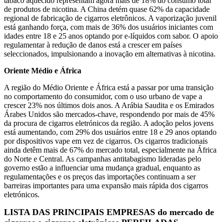
tabaco aquecido representam agora mais de 18% do consumo total
de produtos de nicotina. A China detém quase 62% da capacidade
regional de fabricação de cigarros eletrônicos. A vaporização juvenil
está ganhando força, com mais de 36% dos usuários iniciantes com
idades entre 18 e 25 anos optando por e-líquidos com sabor. O apoio
regulamentar à redução de danos está a crescer em países
seleccionados, impulsionando a inovação em alternativas à nicotina.
Oriente Médio e África
A região do Médio Oriente e África está a passar por uma transição
no comportamento do consumidor, com o uso urbano de vape a
crescer 23% nos últimos dois anos. A Arábia Saudita e os Emirados
Árabes Unidos são mercados-chave, respondendo por mais de 45%
da procura de cigarros eletrónicos da região. A adoção pelos jovens
está aumentando, com 29% dos usuários entre 18 e 29 anos optando
por dispositivos vape em vez de cigarros. Os cigarros tradicionais
ainda detêm mais de 67% do mercado total, especialmente na África
do Norte e Central. As campanhas antitabagismo lideradas pelo
governo estão a influenciar uma mudança gradual, enquanto as
regulamentações e os preços das importações continuam a ser
barreiras importantes para uma expansão mais rápida dos cigarros
eletrónicos.
LISTA DAS PRINCIPAIS EMPRESAS do mercado de