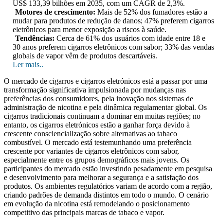
US$ 133,39 bilhões em 2035, com um CAGR de 2,3%.
Motores de crescimento:
Mais de 52% dos fumadores estão a
mudar para produtos de redução de danos; 47% preferem cigarros
eletrônicos para menor exposição a riscos à saúde.
Tendências:
Cerca de 61% dos usuários com idade entre 18 e
30 anos preferem cigarros eletrônicos com sabor; 33% das vendas
globais de vapor vêm de produtos descartáveis.
Ler mais..
O mercado de cigarros e cigarros eletrónicos está a passar por uma
transformação significativa impulsionada por mudanças nas
preferências dos consumidores, pela inovação nos sistemas de
administração de nicotina e pela dinâmica regulamentar global. Os
cigarros tradicionais continuam a dominar em muitas regiões; no
entanto, os cigarros eletrónicos estão a ganhar força devido à
crescente consciencialização sobre alternativas ao tabaco
combustível. O mercado está testemunhando uma preferência
crescente por variantes de cigarros eletrônicos com sabor,
especialmente entre os grupos demográficos mais jovens. Os
participantes do mercado estão investindo pesadamente em pesquisa
e desenvolvimento para melhorar a segurança e a satisfação dos
produtos. Os ambientes regulatórios variam de acordo com a região,
criando padrões de demanda distintos em todo o mundo. O cenário
em evolução da nicotina está remodelando o posicionamento
competitivo das principais marcas de tabaco e vapor.