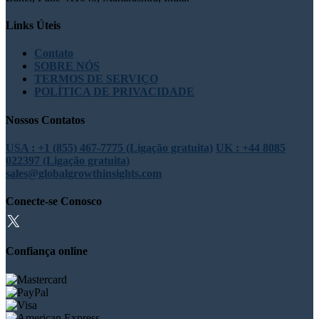
Links Úteis
Contato
SOBRE NÓS
TERMOS DE SERVIÇO
POLÍTICA DE PRIVACIDADE
Nossos Contatos
USA : +1 (855) 467-7775 (Ligação gratuita)
UK : +44 8085
022397 (Ligação gratuita)
sales@globalgrowthinsights.com
Conecte-se Conosco
Confiança online