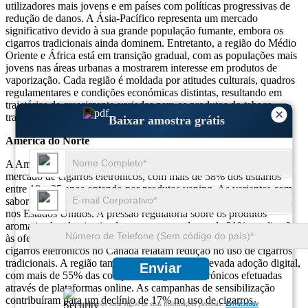
utilizadores mais jovens e em países com políticas progressivas de
redução de danos. A Ásia-Pacífico representa um mercado
significativo devido à sua grande população fumante, embora os
cigarros tradicionais ainda dominem. Entretanto, a região do Médio
Oriente e África está em transição gradual, com as populações mais
jovens nas áreas urbanas a mostrarem interesse em produtos de
vaporização. Cada região é moldada por atitudes culturais, quadros
regulamentares e condições económicas distintas, resultando em
trajetórias de crescimento variadas para os produtos do tabaco
×
tradicionais e alternativos.
Baixar amostra grátis
América do Norte
A América do Norte detém uma participação proeminente no
mercado de cigarros eletrônicos, com mais de 58% dos usuários
entre 18 e 35 anos optando por produtos vaping. As variantes com
sabor representam mais de 72% das vendas de cigarros eletrônicos
nos Estados Unidos. A pressão regulatória sobre os produtos
aromatizados de nicotina levou a uma mudança de 21% em direção
às ofertas de nicotina sintética. Mais de 63% dos usuários de
cigarros eletrônicos no Canadá relatam redução no uso de cigarros
tradicionais. A região também apresenta uma elevada adoção digital,
Enviar
com mais de 55% das compras de cigarros eletrónicos efetuadas
através de plataformas online. As campanhas de sensibilização
contribuíram para um declínio de 17% no uso de cigarros
Garantimos total sigilo de suas informações pessoais.
Privacidade