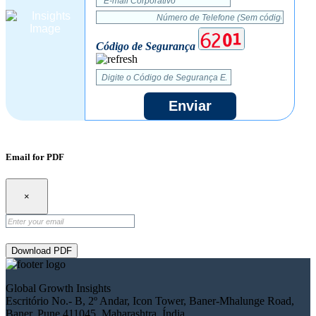
Código de Segurança
Enviar
Email for PDF
×
Download PDF
Global Growth Insights
Escritório No.- B, 2º Andar, Icon Tower, Baner-Mhalunge Road,
Baner, Pune 411045, Maharashtra, Índia.