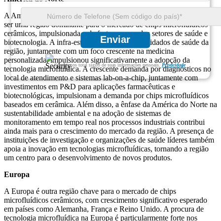
A América do Norte, particularmente os Estados Unidos, continua a
ser uma região dominante para o mercado de chips microfluídicos
cerâmicos, impulsionada pela forte procura dos setores de saúde e
Enviar
biotecnologia. A infra-estrutura avançada de cuidados de saúde da
região, juntamente com um foco crescente na medicina
personalizada, impulsionou significativamente a adopção da
Garantimos total sigilo de suas informações pessoais.
Privacidade
tecnologia microfluídica. A crescente demanda por diagnósticos no
local de atendimento e sistemas lab-on-a-chip, juntamente com
investimentos em P&D para aplicações farmacêuticas e
biotecnológicas, impulsionam a demanda por chips microfluídicos
baseados em cerâmica. Além disso, a ênfase da América do Norte na
sustentabilidade ambiental e na adoção de sistemas de
monitoramento em tempo real nos processos industriais contribui
ainda mais para o crescimento do mercado da região. A presença de
instituições de investigação e organizações de saúde líderes também
apoia a inovação em tecnologias microfluídicas, tornando a região
um centro para o desenvolvimento de novos produtos.
Europa
A Europa é outra região chave para o mercado de chips
microfluídicos cerâmicos, com crescimento significativo esperado
em países como Alemanha, França e Reino Unido. A procura de
tecnologia microfluídica na Europa é particularmente forte nos