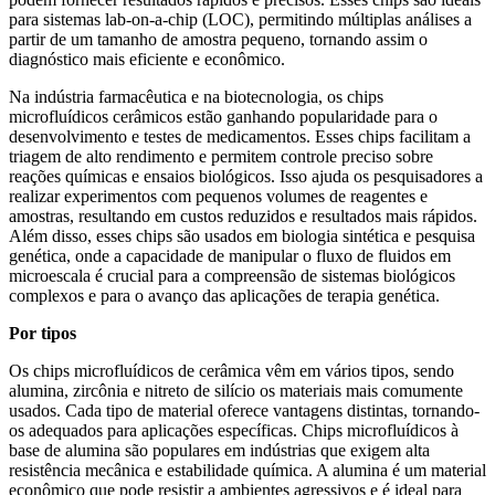
para sistemas lab-on-a-chip (LOC), permitindo múltiplas análises a
partir de um tamanho de amostra pequeno, tornando assim o
diagnóstico mais eficiente e econômico.
Na indústria farmacêutica e na biotecnologia, os chips
microfluídicos cerâmicos estão ganhando popularidade para o
desenvolvimento e testes de medicamentos. Esses chips facilitam a
triagem de alto rendimento e permitem controle preciso sobre
reações químicas e ensaios biológicos. Isso ajuda os pesquisadores a
realizar experimentos com pequenos volumes de reagentes e
amostras, resultando em custos reduzidos e resultados mais rápidos.
Além disso, esses chips são usados ​​em biologia sintética e pesquisa
genética, onde a capacidade de manipular o fluxo de fluidos em
microescala é crucial para a compreensão de sistemas biológicos
complexos e para o avanço das aplicações de terapia genética.
Por tipos
Os chips microfluídicos de cerâmica vêm em vários tipos, sendo
alumina, zircônia e nitreto de silício os materiais mais comumente
usados. Cada tipo de material oferece vantagens distintas, tornando-
os adequados para aplicações específicas. Chips microfluídicos à
base de alumina são populares em indústrias que exigem alta
resistência mecânica e estabilidade química. A alumina é um material
econômico que pode resistir a ambientes agressivos e é ideal para