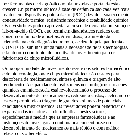
por ferramentas de diagnóstico miniaturizadas e portáteis está a
crescer. Chips microfluídicos à base de cerâmica são cada vez mais
usados ​​em dispositivos point-of-care (POC) devido à sua excelente
condutividade térmica, resistência mecânica e estabilidade química.
Os investidores podem aproveitar a crescente demanda por soluções
lab-on-a-chip (LOC), que permitem diagnósticos rápidos com
consumo mínimo de amostras. Além disso, o aumento da
telemedicina e do diagnóstico remoto, acelerado pela pandemia da
COVID-19, sublinha ainda mais a necessidade de tais tecnologias,
criando uma oportunidade lucrativa de investimento para os
fabricantes de chips microfluídicos.
Outra oportunidade de investimento reside nos setores farmacêutico
e de biotecnologia, onde chips microfluídicos são usados ​​para
descoberta de medicamentos, síntese química e triagem de alto
rendimento. A capacidade de realizar ensaios biológicos e reações
químicas em microescala está revolucionando o processo de
desenvolvimento de medicamentos, reduzindo custos, acelerando os
testes e permitindo a triagem de grandes volumes de potenciais
candidatos a medicamentos. Os investidores podem beneficiar da
expansão das tecnologias microfluídicas nestes setores,
especialmente à medida que as empresas farmacêuticas e as
instituições de investigação continuam a concentrar-se no
desenvolvimento de medicamentos mais rápido e com melhor
relação custo-benefício.