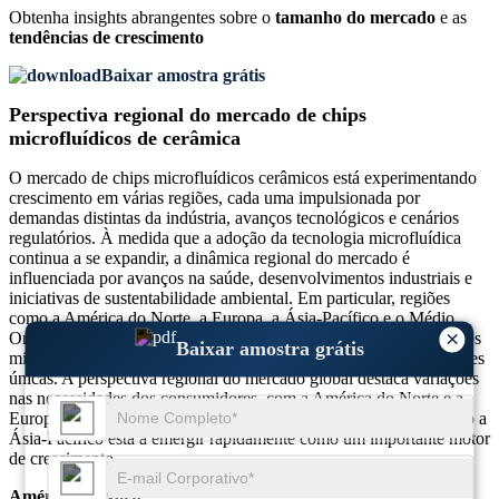
Obtenha insights abrangentes sobre o
tamanho do mercado
e as
tendências de crescimento
Baixar amostra grátis
Perspectiva regional do mercado de chips
microfluídicos de cerâmica
O mercado de chips microfluídicos cerâmicos está experimentando
crescimento em várias regiões, cada uma impulsionada por
demandas distintas da indústria, avanços tecnológicos e cenários
regulatórios. À medida que a adoção da tecnologia microfluídica
continua a se expandir, a dinâmica regional do mercado é
influenciada por avanços na saúde, desenvolvimentos industriais e
iniciativas de sustentabilidade ambiental. Em particular, regiões
como a América do Norte, a Europa, a Ásia-Pacífico e o Médio
×
Oriente e África estão a registar uma procura significativa por chips
Baixar amostra grátis
microfluídicos cerâmicos, com cada área a capitalizar oportunidades
únicas. A perspectiva regional do mercado global destaca variações
nas necessidades dos consumidores, com a América do Norte e a
Europa a assumirem a liderança na adopção tecnológica, enquanto a
Ásia-Pacífico está a emergir rapidamente como um importante motor
de crescimento.
América do Norte