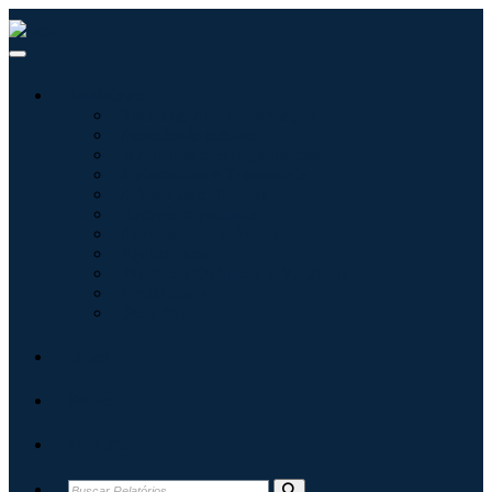
Indústrias
Tecnologia da Informação
Assistência médica
Máquinas e Equipamentos
Automotivo e Transporte
Alimentos e Bebidas
Energia e potência
Aeroespacial e Defesa
Agricultura
Produtos Químicos e Materiais
Arquitetura
Bens de consumo
Blogs
Sobre
Contato