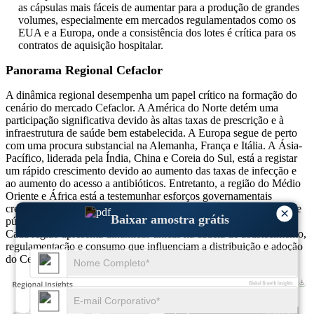
as cápsulas mais fáceis de aumentar para a produção de grandes
volumes, especialmente em mercados regulamentados como os
EUA e a Europa, onde a consistência dos lotes é crítica para os
contratos de aquisição hospitalar.
Panorama Regional Cefaclor
A dinâmica regional desempenha um papel crítico na formação do
cenário do mercado Cefaclor. A América do Norte detém uma
participação significativa devido às altas taxas de prescrição e à
infraestrutura de saúde bem estabelecida. A Europa segue de perto
com uma procura substancial na Alemanha, França e Itália. A Ásia-
Pacífico, liderada pela Índia, China e Coreia do Sul, está a registar
um rápido crescimento devido ao aumento das taxas de infecção e
ao aumento do acesso a antibióticos. Entretanto, a região do Médio
Oriente e África está a testemunhar esforços governamentais
crescentes para distribuir antibióticos através de esquemas de saúde
×
Baixar amostra grátis
públicos, apesar de enfrentar desafios logísticos e infraestruturais.
Cada região apresenta dinâmicas únicas na cadeia de abastecimento,
regulamentação e consumo que influenciam a distribuição e adoção
do Cefaclor.