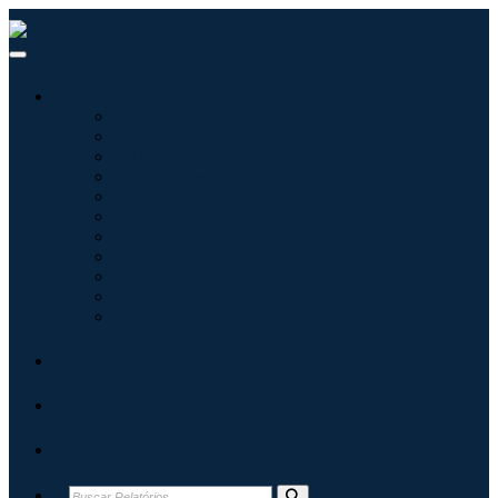
Indústrias
Tecnologia da Informação
Assistência médica
Máquinas e Equipamentos
Automotivo e Transporte
Alimentos e Bebidas
Energia e potência
Aeroespacial e Defesa
Agricultura
Produtos Químicos e Materiais
Arquitetura
Bens de consumo
Blogs
Sobre
Contato