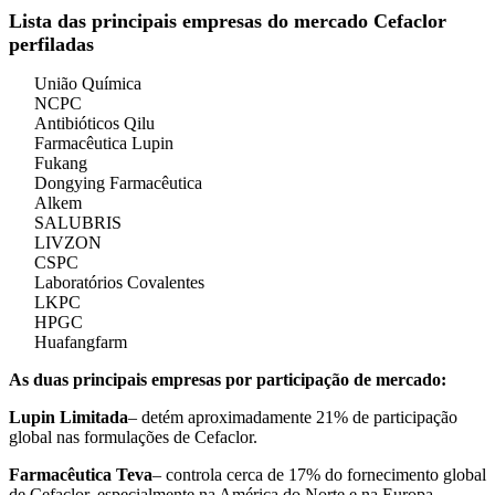
Lista das principais empresas do mercado Cefaclor
perfiladas
União Química
NCPC
Antibióticos Qilu
Farmacêutica Lupin
Fukang
Dongying Farmacêutica
Alkem
SALUBRIS
LIVZON
CSPC
Laboratórios Covalentes
LKPC
HPGC
Huafangfarm
As duas principais empresas por participação de mercado:
Lupin Limitada
– detém aproximadamente 21% de participação
global nas formulações de Cefaclor.
Farmacêutica Teva
– controla cerca de 17% do fornecimento global
de Cefaclor, especialmente na América do Norte e na Europa.