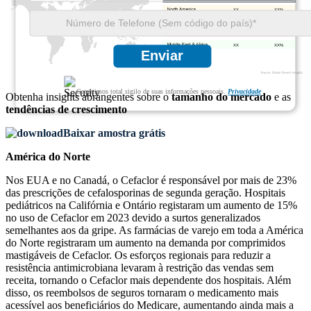
XX
XX%
XX
XX%
XX
XX%
XX
XX%
Enviar
Garantimos total sigilo de suas informações pessoais.
Privacidade
Obtenha insights abrangentes sobre o
tamanho do mercado
e as
tendências de crescimento
Baixar amostra grátis
América do Norte
Nos EUA e no Canadá, o Cefaclor é responsável por mais de 23%
das prescrições de cefalosporinas de segunda geração. Hospitais
pediátricos na Califórnia e Ontário registaram um aumento de 15%
no uso de Cefaclor em 2023 devido a surtos generalizados
semelhantes aos da gripe. As farmácias de varejo em toda a América
do Norte registraram um aumento na demanda por comprimidos
mastigáveis ​​de Cefaclor. Os esforços regionais para reduzir a
resistência antimicrobiana levaram à restrição das vendas sem
receita, tornando o Cefaclor mais dependente dos hospitais. Além
disso, os reembolsos de seguros tornaram o medicamento mais
acessível aos beneficiários do Medicare, aumentando ainda mais a