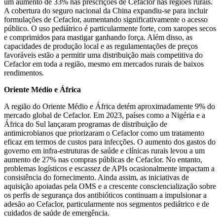
um aumento de 33% nas prescrições de Cefaclor nas regiões rurais.
A cobertura do seguro nacional da China expandiu-se para incluir
formulações de Cefaclor, aumentando significativamente o acesso
público. O uso pediátrico é particularmente forte, com xaropes secos
e comprimidos para mastigar ganhando força. Além disso, as
capacidades de produção local e as regulamentações de preços
favoráveis ​​estão a permitir uma distribuição mais competitiva do
Cefaclor em toda a região, mesmo em mercados rurais de baixos
rendimentos.
Oriente Médio e África
A região do Oriente Médio e África detém aproximadamente 9% do
mercado global de Cefaclor. Em 2023, países como a Nigéria e a
África do Sul lançaram programas de distribuição de
antimicrobianos que priorizaram o Cefaclor como um tratamento
eficaz em termos de custos para infecções. O aumento dos gastos do
governo em infra-estruturas de saúde e clínicas rurais levou a um
aumento de 27% nas compras públicas de Cefaclor. No entanto,
problemas logísticos e escassez de APIs ocasionalmente impactam a
consistência do fornecimento. Ainda assim, as iniciativas de
aquisição apoiadas pela OMS e a crescente consciencialização sobre
os perfis de segurança dos antibióticos continuam a impulsionar a
adesão ao Cefaclor, particularmente nos segmentos pediátrico e de
cuidados de saúde de emergência.