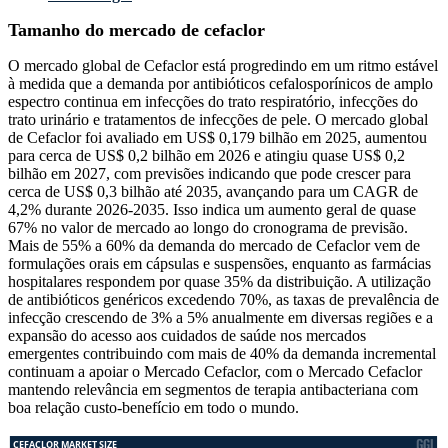
Tamanho do mercado de cefaclor
O mercado global de Cefaclor está progredindo em um ritmo estável
à medida que a demanda por antibióticos cefalosporínicos de amplo
espectro continua em infecções do trato respiratório, infecções do
trato urinário e tratamentos de infecções de pele. O mercado global
de Cefaclor foi avaliado em US$ 0,179 bilhão em 2025, aumentou
para cerca de US$ 0,2 bilhão em 2026 e atingiu quase US$ 0,2
bilhão em 2027, com previsões indicando que pode crescer para
cerca de US$ 0,3 bilhão até 2035, avançando para um CAGR de
4,2% durante 2026-2035. Isso indica um aumento geral de quase
67% no valor de mercado ao longo do cronograma de previsão.
Mais de 55% a 60% da demanda do mercado de Cefaclor vem de
formulações orais em cápsulas e suspensões, enquanto as farmácias
hospitalares respondem por quase 35% da distribuição. A utilização
de antibióticos genéricos excedendo 70%, as taxas de prevalência de
infecção crescendo de 3% a 5% anualmente em diversas regiões e a
expansão do acesso aos cuidados de saúde nos mercados
emergentes contribuindo com mais de 40% da demanda incremental
continuam a apoiar o Mercado Cefaclor, com o Mercado Cefaclor
mantendo relevância em segmentos de terapia antibacteriana com
boa relação custo-benefício em todo o mundo.