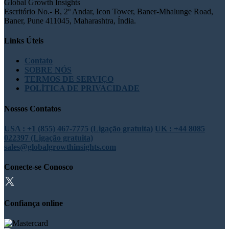
Global Growth Insights
Escritório No.- B, 2º Andar, Icon Tower, Baner-Mhalunge Road,
Baner, Pune 411045, Maharashtra, Índia.
Links Úteis
Contato
SOBRE NÓS
TERMOS DE SERVIÇO
POLÍTICA DE PRIVACIDADE
Nossos Contatos
USA : +1 (855) 467-7775 (Ligação gratuita)
UK : +44 8085
022397 (Ligação gratuita)
sales@globalgrowthinsights.com
Conecte-se Conosco
Confiança online