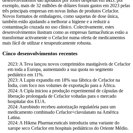
desenvolvimentos são apoiados por fortes despesas em I&D; por
exemplo, mais de 32 milhões de dólares foram gastos em 2023 pelas
três principais empresas em novas linhas de produtos Cefaclor.
Novos formatos de embalagens, como saquetas de dose única,
também estão ajudando a melhorar a higiene e a reduzir a
contaminação cruzada no uso clínico. Colectivamente, estes
desenvolvimentos ilustram como as empresas farmacêuticas estão a
transformar activamente o Cefaclor numa oferta de medicamentos
mais fácil de utilizar e terapeuticamente robusta.
Cinco desenvolvimentos recentes
2023: A Teva lançou novos comprimidos mastigáveis ​​de Cefaclor
em toda a Europa, aumentando a sua quota no segmento
pediátrico em 11%.
2023: A Lupin expandiu em 18% sua fábrica de Cefaclor na
Índia, com foco nos volumes de exportação para a África.
2024: A Cipla iniciou a produção experimental de cápsulas de
liberação prolongada de Cefaclor voltadas para o mercado
hospitalar dos EUA.
2024: Aurobindo recebeu autorização regulatória para um
medicamento combinado Cefaclor+clavulanato na América
Latina.
2024: A Hikma Pharmaceuticals introduziu uma variante do
xarope seco Cefaclor em hospitais pediátricos do Oriente Médio.