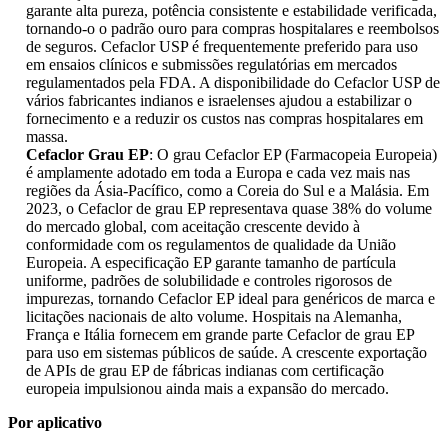
garante alta pureza, potência consistente e estabilidade verificada,
tornando-o o padrão ouro para compras hospitalares e reembolsos
de seguros. Cefaclor USP é frequentemente preferido para uso
em ensaios clínicos e submissões regulatórias em mercados
regulamentados pela FDA. A disponibilidade do Cefaclor USP de
vários fabricantes indianos e israelenses ajudou a estabilizar o
fornecimento e a reduzir os custos nas compras hospitalares em
massa.
Cefaclor Grau EP
: O grau Cefaclor EP (Farmacopeia Europeia)
é amplamente adotado em toda a Europa e cada vez mais nas
regiões da Ásia-Pacífico, como a Coreia do Sul e a Malásia. Em
2023, o Cefaclor de grau EP representava quase 38% do volume
do mercado global, com aceitação crescente devido à
conformidade com os regulamentos de qualidade da União
Europeia. A especificação EP garante tamanho de partícula
uniforme, padrões de solubilidade e controles rigorosos de
impurezas, tornando Cefaclor EP ideal para genéricos de marca e
licitações nacionais de alto volume. Hospitais na Alemanha,
França e Itália fornecem em grande parte Cefaclor de grau EP
para uso em sistemas públicos de saúde. A crescente exportação
de APIs de grau EP de fábricas indianas com certificação
europeia impulsionou ainda mais a expansão do mercado.
Por aplicativo