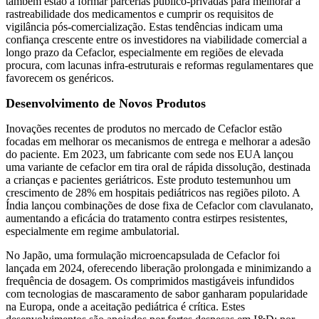
também estão a formar parcerias público-privadas para melhorar a
rastreabilidade dos medicamentos e cumprir os requisitos de
vigilância pós-comercialização. Estas tendências indicam uma
confiança crescente entre os investidores na viabilidade comercial a
longo prazo da Cefaclor, especialmente em regiões de elevada
procura, com lacunas infra-estruturais e reformas regulamentares que
favorecem os genéricos.
Desenvolvimento de Novos Produtos
Inovações recentes de produtos no mercado de Cefaclor estão
focadas em melhorar os mecanismos de entrega e melhorar a adesão
do paciente. Em 2023, um fabricante com sede nos EUA lançou
uma variante de cefaclor em tira oral de rápida dissolução, destinada
a crianças e pacientes geriátricos. Este produto testemunhou um
crescimento de 28% em hospitais pediátricos nas regiões piloto. A
Índia lançou combinações de dose fixa de Cefaclor com clavulanato,
aumentando a eficácia do tratamento contra estirpes resistentes,
especialmente em regime ambulatorial.
No Japão, uma formulação microencapsulada de Cefaclor foi
lançada em 2024, oferecendo liberação prolongada e minimizando a
frequência de dosagem. Os comprimidos mastigáveis ​​infundidos
com tecnologias de mascaramento de sabor ganharam popularidade
na Europa, onde a aceitação pediátrica é crítica. Estes