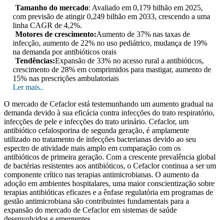
Tamanho do mercado
: Avaliado em 0,179 bilhão em 2025,
com previsão de atingir 0,249 bilhão em 2033, crescendo a uma
linha CAGR de 4,2%.
Motores de crescimento:
Aumento de 37% nas taxas de
infecção, aumento de 22% no uso pediátrico, mudança de 19%
na demanda por antibióticos orais
Tendências:
Expansão de 33% no acesso rural a antibióticos,
crescimento de 28% em comprimidos para mastigar, aumento de
15% nas prescrições ambulatoriais
Ler mais..
O mercado de Cefaclor está testemunhando um aumento gradual na
demanda devido à sua eficácia contra infecções do trato respiratório,
infecções de pele e infecções do trato urinário. Cefaclor, um
antibiótico cefalosporina de segunda geração, é amplamente
utilizado no tratamento de infecções bacterianas devido ao seu
espectro de atividade mais amplo em comparação com os
antibióticos de primeira geração. Com a crescente prevalência global
de bactérias resistentes aos antibióticos, o Cefaclor continua a ser um
componente crítico nas terapias antimicrobianas. O aumento da
adoção em ambientes hospitalares, uma maior conscientização sobre
terapias antibióticas eficazes e a ênfase regulatória em programas de
gestão antimicrobiana são contribuintes fundamentais para a
expansão do mercado de Cefaclor em sistemas de saúde
desenvolvidos e emergentes.