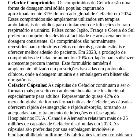
Cefaclor Comprimidos
: Os comprimidos de Cefaclor são uma
forma de dosagem oral sólida popular, capturando
aproximadamente 31% do mercado global de Cefaclor em 2024.
Esses comprimidos são amplamente utilizados em terapias
ambulatoriais de adultos para o tratamento de infecções do trato
respiratório e urinário. Países como Japão, França e Coreia do Sul
preferem comprimidos devido à facilidade de armazenamento e
dosagem consistente. Os comprimidos são normalmente
revestidos para reduzir os efeitos colaterais gastrointestinais e
oferecer melhor adesão do paciente. Em 2023, a produção de
comprimidos de Cefaclor aumentou 19% no Japão para satisfazer
a crescente procura interna. Este formulário também é
amplamente utilizado em prescrições baseadas em protocolos
clínicos, onde a dosagem unitária e a embalagem em blister são
obrigatórias.
Cefaclor Cápsulas
: As cápsulas de Cefaclor continuam a ser o
formato mais prescrito em ambiente hospitalar e institucional,
especialmente para adultos. Representando quase 42% do
mercado global de formas farmacêuticas de Cefaclor, as cápsulas
oferecem rápida desintegração e rápida absorção, tornando-as
adequadas para o tratamento de infecções em fase aguda.
Hospitais nos EUA, Canadá e Alemanha relataram mais de 25
milhões de cápsulas de Cefaclor distribuídas em 2023. As
cápsulas são preferidas por sua embalagem inviolável e
biodisponibilidade uniforme. Os fabricantes também consideram