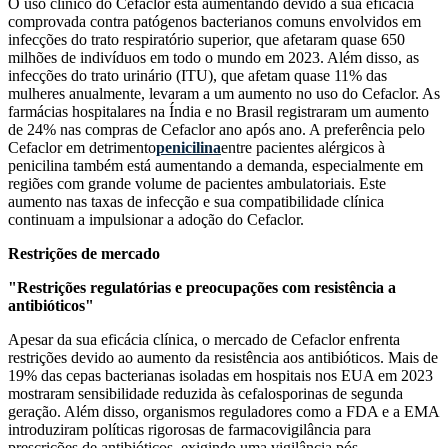
O uso clínico do Cefaclor está aumentando devido à sua eficácia
comprovada contra patógenos bacterianos comuns envolvidos em
infecções do trato respiratório superior, que afetaram quase 650
milhões de indivíduos em todo o mundo em 2023. Além disso, as
infecções do trato urinário (ITU), que afetam quase 11% das
mulheres anualmente, levaram a um aumento no uso do Cefaclor. As
farmácias hospitalares na Índia e no Brasil registraram um aumento
de 24% nas compras de Cefaclor ano após ano. A preferência pelo
Cefaclor em detrimento
penicilina
entre pacientes alérgicos à
penicilina também está aumentando a demanda, especialmente em
regiões com grande volume de pacientes ambulatoriais. Este
aumento nas taxas de infecção e sua compatibilidade clínica
continuam a impulsionar a adoção do Cefaclor.
Restrições de mercado
"Restrições regulatórias e preocupações com resistência a
antibióticos"
Apesar da sua eficácia clínica, o mercado de Cefaclor enfrenta
restrições devido ao aumento da resistência aos antibióticos. Mais de
19% das cepas bacterianas isoladas em hospitais nos EUA em 2023
mostraram sensibilidade reduzida às cefalosporinas de segunda
geração. Além disso, organismos reguladores como a FDA e a EMA
introduziram políticas rigorosas de farmacovigilância para
prescrições de antibióticos, exigindo uma vigilância pós-