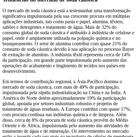
O mercado de soda cáustica está a testemunhar uma transformação
significativa impulsionada pela sua crescente procura em múltiplas
aplicações industriais, tais como pasta e papel, alumina, têxteis,
sabões e detergentes e tratamento de água. Mais de 32% do
consumo global de soda cáustica é atribuído à indústria de celulose e
papel, onde é amplamente utilizada na polpação química e no
branqueamento. O setor de alumina contribui com quase 21% do
consumo de soda cáustica devido à sua aplicação no processo Bayer
de extração de alumínio. A indústria têxtil representa cerca de 14%
da participação, em grande parte impulsionada pelo aumento das
operações de acabamento e tingimento de tecidos nos países em
desenvolvimento.
Em termos de contribuição regional, a Ásia-Pacífico domina o
mercado de soda cáustica, com mais de 49% de participação,
impulsionada pela rápida industrialização na China e na Índia. A
América do Norte detém aproximadamente 19% da participação
global, apoiada por setores industriais robustos e projetos de
tratamento de águas residuais. A Europa contribui com quase 17%,
com procura contínua nas indústrias química e de limpeza. Além
disso, cerca de 8% da procura de soda cáustica provém do Médio
Oriente e de África, impulsionada pelo aumento das atividades de
tratamento de água e de mineração. Os intervenientes no mercado
estão a investir cada vez mais na tecnologia de células de membrana,