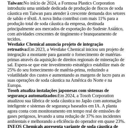
Taiwan:
No início de 2024, a Formosa Plastics Corporation
introduziu uma unidade dedicada de produção de flocos de soda
cáustica em Taiwan para atender à crescente demanda dos setores
de sabão e têxtil. A nova linha contribui com mais 11% para a
produção total de soda cáustica da empresa, destinada
principalmente aos mercados de exportação do Sudeste Asiático,
com atividades crescentes de tingimento e branqueamento de
tecidos.
Westlake Chemical anuncia projeto de integração
retroativa:
Em 2023, a Westlake Chemical iniciou um projeto de
integração a montante para garantir o fornecimento de matérias-
primas através da aquisição de direitos regionais de mineração de
sal. Espera-se que este investimento estratégico estabilize mais de
25% do seu fornecimento de matéria-prima, reduzindo a
volatilidade dos custos e aumentando as margens de lucro para as
suas operações de soda cáustica na América do Norte e na
Europa.
Tosoh atualiza instalações japonesas com sistemas de
segurança automatizados:
Em 2024, a Tosoh Corporation
atualizou sua fábrica de soda cáustica no Japão com automação
inteligente e sistemas de segurança baseados em IA. A planta
agora conta com monitoramento em tempo real de emissões de
gases perigosos, levando a uma redução de 37% nos incidentes
ambientais e melhorando a eficiência do operador em quase 23%.
INEOS Chemicals apresenta variante de soda cáustica de