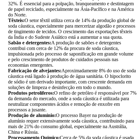
32%. É essencial para a polpação, branqueamento e destintagem
de papel reciclado, especialmente na Ásia-Pacífico e na América
do Norte.
Têxteis:
O setor têxtil utiliza cerca de 14% da produção global de
soda cáustica, especialmente para mercerizar algodão e processos
de tingimento de tecidos. O crescimento das exportações têxteis
da Índia e do Sudeste Asiático está a aumentar a sua quota.
Sabão e detergentes:
A produção de sabões e detergentes
contribui com cerca de 12% da procura de soda cáustica,
impulsionada pelo processo de saponificação em grande volume
e pelo crescimento de produtos de cuidados pessoais nas
economias emergentes.
Fabricação de alvejantes:
Aproximadamente 8% do uso de soda
cáustica está ligado à produção de água sanitária. O hipoclorito
de sódio é um derivado importante, com crescente demanda em
soluções de limpeza e desinfecção em todo o mundo.
Produtos petrolíferos:
O refino de petróleo é responsável por 7%
da demanda do mercado, onde a soda cáustica é utilizada para
neutralizar componentes ácidos e remoção de enxofre em
processos a jusante.
Produção de alumínio:
O processo Bayer na produção de
alumínio requer extensivamente soda cáustica, contribuindo para
mais de 21% do consumo global, especialmente na Austrália,
China e Rússia.
Processamento Químico:
Cerca de 5% da soda cáustica é usada