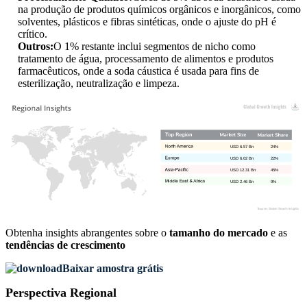
na produção de produtos químicos orgânicos e inorgânicos, como
solventes, plásticos e fibras sintéticas, onde o ajuste do pH é
crítico.
Outros:
O 1% restante inclui segmentos de nicho como
tratamento de água, processamento de alimentos e produtos
farmacêuticos, onde a soda cáustica é usada para fins de
esterilização, neutralização e limpeza.
USD 6.57 Bn
24%
USD 6.02 Bn
22%
USD 12.31 Bn
45%
USD 2.46 Bn
9%
Obtenha insights abrangentes sobre o
tamanho do mercado
e as
tendências de crescimento
Baixar amostra grátis
Perspectiva Regional