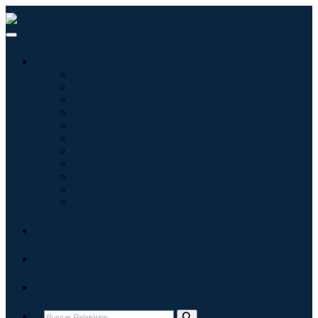
Indústrias
Tecnologia da Informação
Assistência médica
Máquinas e Equipamentos
Automotivo e Transporte
Alimentos e Bebidas
Energia e potência
Aeroespacial e Defesa
Agricultura
Produtos Químicos e Materiais
Arquitetura
Bens de consumo
Blogs
Sobre
Contato