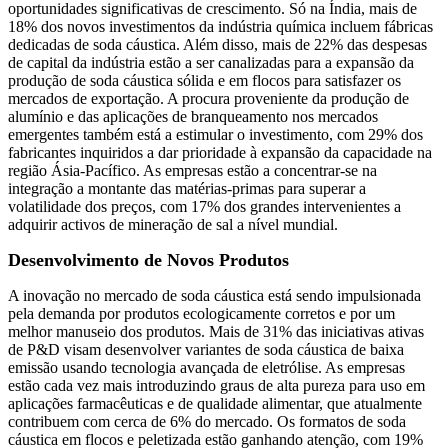
oportunidades significativas de crescimento. Só na Índia, mais de
18% dos novos investimentos da indústria química incluem fábricas
dedicadas de soda cáustica. Além disso, mais de 22% das despesas
de capital da indústria estão a ser canalizadas para a expansão da
produção de soda cáustica sólida e em flocos para satisfazer os
mercados de exportação. A procura proveniente da produção de
alumínio e das aplicações de branqueamento nos mercados
emergentes também está a estimular o investimento, com 29% dos
fabricantes inquiridos a dar prioridade à expansão da capacidade na
região Ásia-Pacífico. As empresas estão a concentrar-se na
integração a montante das matérias-primas para superar a
volatilidade dos preços, com 17% dos grandes intervenientes a
adquirir activos de mineração de sal a nível mundial.
Desenvolvimento de Novos Produtos
A inovação no mercado de soda cáustica está sendo impulsionada
pela demanda por produtos ecologicamente corretos e por um
melhor manuseio dos produtos. Mais de 31% das iniciativas ativas
de P&D visam desenvolver variantes de soda cáustica de baixa
emissão usando tecnologia avançada de eletrólise. As empresas
estão cada vez mais introduzindo graus de alta pureza para uso em
aplicações farmacêuticas e de qualidade alimentar, que atualmente
contribuem com cerca de 6% do mercado. Os formatos de soda
cáustica em flocos e peletizada estão ganhando atenção, com 19%