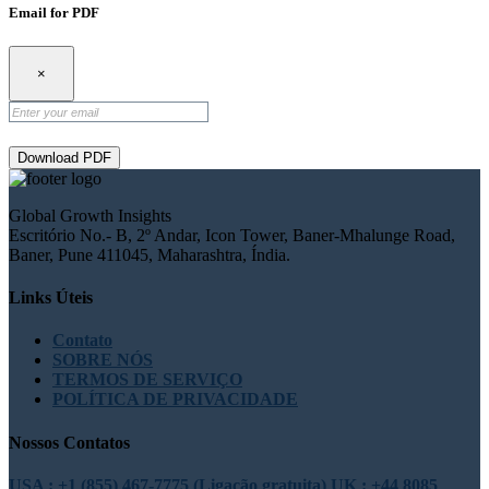
Email for PDF
×
Download PDF
Global Growth Insights
Escritório No.- B, 2º Andar, Icon Tower, Baner-Mhalunge Road,
Baner, Pune 411045, Maharashtra, Índia.
Links Úteis
Contato
SOBRE NÓS
TERMOS DE SERVIÇO
POLÍTICA DE PRIVACIDADE
Nossos Contatos
USA : +1 (855) 467-7775 (Ligação gratuita)
UK : +44 8085