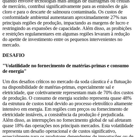
quando envolve tecnologias mais antigas de diafragmas ou células
de mercúrio, contribui significativamente para as emissões de gás
cloro e para o descarte de salmoura contaminada. Os custos de
conformidade ambiental aumentaram aproximadamente 27% nas
principais regiões de produção, impactando as margens de lucro e
restringindo as expansões de capacidade. Além disso, as proibições
e restrições regulamentares em algumas regiões levaram à redução
do apetite de investimento entre os pequenos intervenientes no
mercado.
DESAFIO
"Volatilidade no fornecimento de matérias-primas e consumo
de energia"
Um dos desafios críticos no mercado da soda cáustica é a flutuação
na disponibilidade de matérias-primas, especialmente sal e
eletricidade, que coletivamente representam mais de 70% dos custos
de produção. O consumo de energia sozinho representa quase 48%
da estrutura de custos total devido ao processo eletrolítico altamente
intensivo em energia. Em regiões com preços ou fornecimento de
eletricidade instáveis, a consistência da produção é prejudicada.
Além disso, as interrupções no fornecimento global de sal afetaram
quase 18% das operações nos principais mercados. Esta volatilidade
representa um desafio operacional e de custos significativo,
especialmente para os produtores dependentes de importações ou de