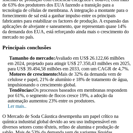
de 63% dos produtores dos EUA fazendo a transição para a
tecnologia de células de membrana. A integração a montante para o
fornecimento de sal está a ganhar impulso entre os principais
fabricantes para estabilizar os factores de produção. A expansão das
aplicações de alvejante e saneamento, que representam quase 14%
da demanda dos EUA, está reforçando ainda mais o crescimento do
mercado no país.
Principais conclusões
Tamanho do mercado:
Avaliado em US$ 26.122,66 milhões
em 2024, projetado para atingir US$ 27.350,43 milhões em 2025,
para US$ 39.494,58 milhões em 2033, com um CAGR de 4,7%.
Motores de crescimento:
Mais de 32% da demanda vem de
celulose e papel, 21% de alumínio e 18% de tratamento de água,
impulsionando o crescimento global.
Tendências:
Os processos baseados em membranas respondem
por 61%, o segmento de flocos cresce 19%, a adoção da
automação aumentou 23% entre os produtores.
Ler mais..
O Mercado de Soda Cáustica desempenha um papel crítico na
química industrial global devido ao seu uso indispensável em
diversos setores como têxteis, refino de alumina e produção de
sabão. Mais de 53% da demanda vem de variantes líquidas,