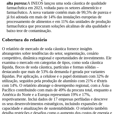
alta pureza:
A INEOS lançou uma soda cáustica de qualidade
farmacêutica em 2023, voltada para os setores alimentício e
farmacêutico. A nova variante contém mais de 99,5% de pureza e
já foi adotada em mais de 14% das instalações europeias de
processamento de alimentos e em 11% das unidades de produção
farmacêutica que procuram soluções alcalinas de alta qualidade e
baixo teor de contaminação.
Cobertura do relatório
O relatório de mercado de soda cáustica fornece insights
abrangentes sobre tendências do setor, segmentação, cenário
competitivo, dinâmica regional e oportunidades de investimento. Ele
examina o mercado em categorias de tipos, como soda cáustica
líquida, flocos de soda cáustica, partículas e formas sólidas –
destacando que mais de 53% da demanda é gerada por variantes
líquidas. Por aplicação, a celulose e o papel dominam com 32% de
utilização, seguidos pela produção de alumínio com 21% e têxteis
com 14%. O relatório abrange o desempenho regional, com a Ásia-
Pacífico contribuindo com mais de 49% da procura total, enquanto a
América do Norte e a Europa representam 19% e 17%,
respetivamente. Inclui dados de 17 empresas perfiladas e descreve
os seus desenvolvimentos estratégicos, incluindo expansões de
capacidade e atualizações de sustentabilidade. O relatório também
detalha restrições e desafios como o aumento dos custos de energia e