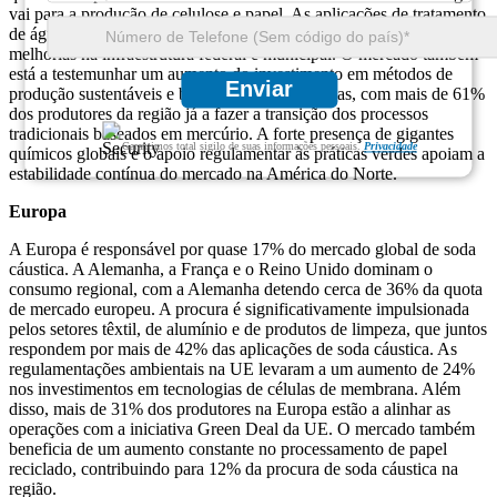
vai para a produção de celulose e papel. As aplicações de tratamento
de água respondem por 18%, em grande parte influenciadas pelas
melhorias na infraestrutura federal e municipal. O mercado também
está a testemunhar um aumento do investimento em métodos de
Enviar
produção sustentáveis ​​e baseados em membranas, com mais de 61%
dos produtores da região já a fazer a transição dos processos
tradicionais baseados em mercúrio. A forte presença de gigantes
Garantimos total sigilo de suas informações pessoais.
Privacidade
químicos globais e o apoio regulamentar às práticas verdes apoiam a
estabilidade contínua do mercado na América do Norte.
Europa
A Europa é responsável por quase 17% do mercado global de soda
cáustica. A Alemanha, a França e o Reino Unido dominam o
consumo regional, com a Alemanha detendo cerca de 36% da quota
de mercado europeu. A procura é significativamente impulsionada
pelos setores têxtil, de alumínio e de produtos de limpeza, que juntos
respondem por mais de 42% das aplicações de soda cáustica. As
regulamentações ambientais na UE levaram a um aumento de 24%
nos investimentos em tecnologias de células de membrana. Além
disso, mais de 31% dos produtores na Europa estão a alinhar as
operações com a iniciativa Green Deal da UE. O mercado também
beneficia de um aumento constante no processamento de papel
reciclado, contribuindo para 12% da procura de soda cáustica na
região.