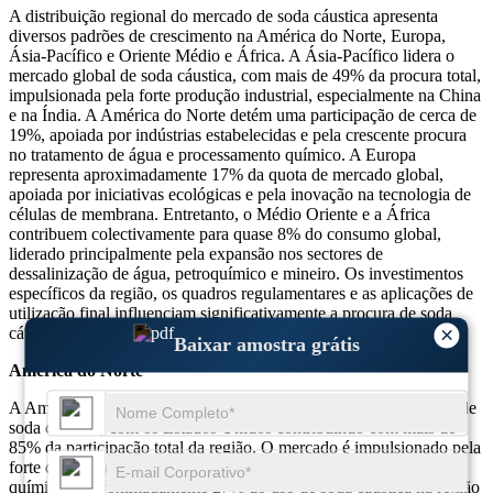
A distribuição regional do mercado de soda cáustica apresenta
diversos padrões de crescimento na América do Norte, Europa,
Ásia-Pacífico e Oriente Médio e África. A Ásia-Pacífico lidera o
mercado global de soda cáustica, com mais de 49% da procura total,
impulsionada pela forte produção industrial, especialmente na China
e na Índia. A América do Norte detém uma participação de cerca de
19%, apoiada por indústrias estabelecidas e pela crescente procura
no tratamento de água e processamento químico. A Europa
representa aproximadamente 17% da quota de mercado global,
apoiada por iniciativas ecológicas e pela inovação na tecnologia de
células de membrana. Entretanto, o Médio Oriente e a África
contribuem colectivamente para quase 8% do consumo global,
liderado principalmente pela expansão nos sectores de
dessalinização de água, petroquímico e mineiro. Os investimentos
específicos da região, os quadros regulamentares e as aplicações de
utilização final influenciam significativamente a procura de soda
×
cáustica e as tendências de preços em todo o cenário global.
Baixar amostra grátis
América do Norte
A América do Norte representa cerca de 19% do mercado global de
soda cáustica, com os Estados Unidos contribuindo com mais de
85% da participação total da região. O mercado é impulsionado pela
forte demanda dos setores de celulose e papel, alumina e produtos
químicos. Aproximadamente 27% do uso de soda cáustica na região