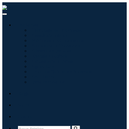
Indústrias
Tecnologia da Informação
Assistência médica
Máquinas e Equipamentos
Automotivo e Transporte
Alimentos e Bebidas
Energia e potência
Aeroespacial e Defesa
Agricultura
Produtos Químicos e Materiais
Arquitetura
Bens de consumo
Blogs
Sobre
Contato