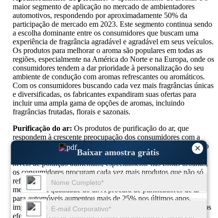
maior segmento de aplicação no mercado de ambientadores
automotivos, respondendo por aproximadamente 50% da
participação de mercado em 2023. Este segmento continua sendo
a escolha dominante entre os consumidores que buscam uma
experiência de fragrância agradável e agradável em seus veículos.
Os produtos para melhorar o aroma são populares em todas as
regiões, especialmente na América do Norte e na Europa, onde os
consumidores tendem a dar prioridade à personalização do seu
ambiente de condução com aromas refrescantes ou aromáticos.
Com os consumidores buscando cada vez mais fragrâncias únicas
e diversificadas, os fabricantes expandiram suas ofertas para
incluir uma ampla gama de opções de aromas, incluindo
fragrâncias frutadas, florais e sazonais.
Purificação do ar:
Os produtos de purificação do ar, que
respondem à crescente preocupação dos consumidores com a
qualidade do ar nos seus veículos, representam cerca de 30% do
×
Baixar amostra grátis
mercado de ambientadores para automóveis. À medida que os
níveis de poluição aumentam, especialmente nas zonas urbanas,
os consumidores procuram cada vez mais produtos que não só
refresquem a atmosfera dos seus automóveis, mas também
melhorem a qualidade do ar. A procura de purificadores de ar
para automóveis aumentou mais de 25% nos últimos anos,
impulsionada pela consciencialização dos consumidores sobre os
efeitos nocivos de poluentes como poeira, pólen e fumo em