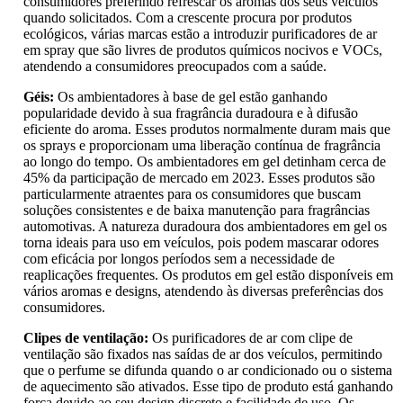
consumidores preferindo refrescar os aromas dos seus veículos
quando solicitados. Com a crescente procura por produtos
ecológicos, várias marcas estão a introduzir purificadores de ar
em spray que são livres de produtos químicos nocivos e VOCs,
atendendo a consumidores preocupados com a saúde.
Géis:
Os ambientadores à base de gel estão ganhando
popularidade devido à sua fragrância duradoura e à difusão
eficiente do aroma. Esses produtos normalmente duram mais que
os sprays e proporcionam uma liberação contínua de fragrância
ao longo do tempo. Os ambientadores em gel detinham cerca de
45% da participação de mercado em 2023. Esses produtos são
particularmente atraentes para os consumidores que buscam
soluções consistentes e de baixa manutenção para fragrâncias
automotivas. A natureza duradoura dos ambientadores em gel os
torna ideais para uso em veículos, pois podem mascarar odores
com eficácia por longos períodos sem a necessidade de
reaplicações frequentes. Os produtos em gel estão disponíveis em
vários aromas e designs, atendendo às diversas preferências dos
consumidores.
Clipes de ventilação:
Os purificadores de ar com clipe de
ventilação são fixados nas saídas de ar dos veículos, permitindo
que o perfume se difunda quando o ar condicionado ou o sistema
de aquecimento são ativados. Esse tipo de produto está ganhando
força devido ao seu design discreto e facilidade de uso. Os