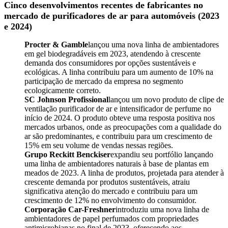
Cinco desenvolvimentos recentes de fabricantes no
mercado de purificadores de ar para automóveis (2023
e 2024)
Procter & Gamble
lançou uma nova linha de ambientadores
em gel biodegradáveis ​​em 2023, atendendo à crescente
demanda dos consumidores por opções sustentáveis ​​e
ecológicas. A linha contribuiu para um aumento de 10% na
participação de mercado da empresa no segmento
ecologicamente correto.
SC Johnson Profissional
lançou um novo produto de clipe de
ventilação purificador de ar e intensificador de perfume no
início de 2024. O produto obteve uma resposta positiva nos
mercados urbanos, onde as preocupações com a qualidade do
ar são predominantes, e contribuiu para um crescimento de
15% em seu volume de vendas nessas regiões.
Grupo Reckitt Benckiser
expandiu seu portfólio lançando
uma linha de ambientadores naturais à base de plantas em
meados de 2023. A linha de produtos, projetada para atender à
crescente demanda por produtos sustentáveis, atraiu
significativa atenção do mercado e contribuiu para um
crescimento de 12% no envolvimento do consumidor.
Corporação Car-Freshner
introduziu uma nova linha de
ambientadores de papel perfumados com propriedades
antimicrobianas no final de 2023, oferecendo aos