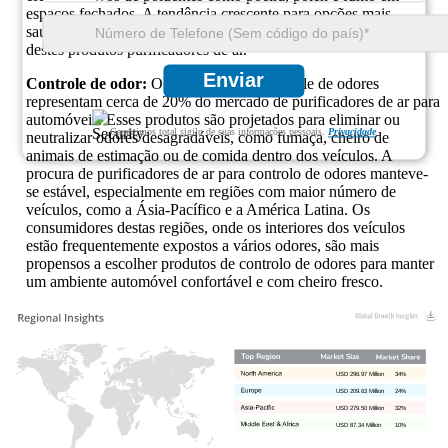
espaços fechados. A tendência crescente para opções mais
saudáveis ​​e ecológicas também está a impulsionar a popularidade
destes produtos purificadores de ar.
Enviar
Controle de odor:
Os produtos para controle de odores
representam cerca de 20% do mercado de purificadores de ar para
automóveis. Esses produtos são projetados para eliminar ou
Garantimos total sigilo de suas informações pessoais.
Privacidade
neutralizar odores desagradáveis, como fumaça, cheiro de
animais de estimação ou de comida dentro dos veículos. A
procura de purificadores de ar para controlo de odores manteve-
se estável, especialmente em regiões com maior número de
veículos, como a Ásia-Pacífico e a América Latina. Os
consumidores destas regiões, onde os interiores dos veículos
estão frequentemente expostos a vários odores, são mais
propensos a escolher produtos de controlo de odores para manter
um ambiente automóvel confortável e com cheiro fresco.
USD 296.97 Million
34%
USD 209.63 Million
24%
USD 279.50 Million
32%
USD 87.34 Million
10%