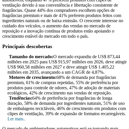
ventilação devido à sua conveniência e libertação consistente de
fragrâncias. Quase 44% dos compradores escolhem opções de
fragrâncias premium e mais de 41% preferem produtos feitos com
ingredientes naturais ou de baixa emissão. O crescente interesse no
cuidado dos veículos, o aumento das vendas no mercado de
reposição e a inovação contínua de produtos estão apoiando o
crescimento estável do mercado em todo o país.
Principais descobertas
Tamanho do mercado:
O mercado expandiu de US$ 873,44
milhões em 2025 para US$ 915,97 milhões em 2026, deve atingir
US$ 960,58 milhões em 2027 e deve atingir US$ 1.405,22
milhões em 2035, avançando a um CAGR de 4,87%.
Motores de crescimento:
68% de demanda por fragrâncias
premium, 61% de compras repetidas, 55% de preferência por
produtos para controle de odores, 47% de adoção de materiais
ecológicos, 42% de crescimento nas vendas de reposição.
Tendências:
64% de preferência por fragrâncias de longa
duração, 58% de demanda por ingredientes naturais, 51% de uso
de embalagens recicláveis, 46% de crescimento em produtos com
clipes de ventilação, 39% de expansão de formatos recarregáveis.
Ler mais..
O mercado de ambientadores automotivos está se tornando mais