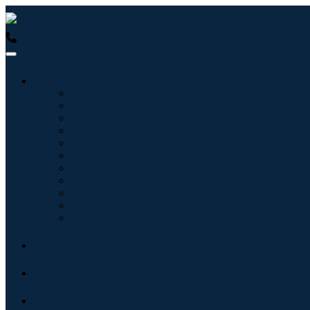
USA : +1 (855) 467-7775 (Ligação gratuita)
UK : +44 8085 0223
Indústrias
Tecnologia da Informação
Assistência médica
Máquinas e Equipamentos
Automotivo e Transporte
Alimentos e Bebidas
Energia e potência
Aeroespacial e Defesa
Agricultura
Produtos Químicos e Materiais
Arquitetura
Bens de consumo
Blogs
Sobre
Contato