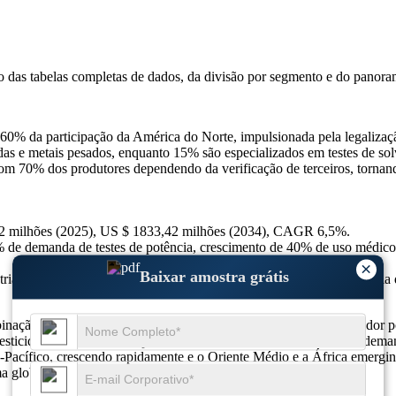
so das
tabelas completas de dados, da divisão por segmento e do panora
0% da participação da América do Norte, impulsionada pela legalizaçã
idas e metais pesados, enquanto 15% são especializados em testes de s
om 70% dos produtores dependendo da verificação de terceiros, tornan
,2 milhões (2025), US $ 1833,42 milhões (2034), CAGR 6,5%.
 de demanda de testes de potência, crescimento de 40% de uso médic
×
Baixar amostra grátis
ria de 35%, transparência de 25% do consumidor, 60% de preferência d
inação de mandatos regulatórios e demanda orientada ao consumidor po
esticidas e microbianos representa coletivamente mais de 40% da demand
-Pacífico, crescendo rapidamente e o Oriente Médio e a África emergin
a global de cannabis.