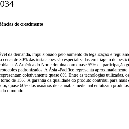
dências de crescimento
vel da demanda, impulsionado pelo aumento da legalização e regulame
o cerca de 30% das instalações são especializadas em triagem de pesti
crobiana. A América do Norte domina com quase 55% da participação ger
otocolos padronizados. A Ásia -Pacífico representa aproximadamente 12
 representam coletivamente quase 8%. Entre as tecnologias utilizadas
torno de 15%. A garantia da qualidade do produto contribui para mais
or, quase 60% dos usuários de cannabis medicinal enfatizam produtos te
 todo o mundo.