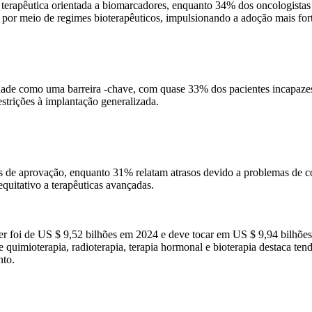
 terapêutica orientada a biomarcadores, enquanto 34% dos oncologistas
os por meio de regimes bioterapêuticos, impulsionando a adoção mais fo
lidade como uma barreira -chave, com quase 33% dos pacientes incapaz
estrições à implantação generalizada.
 de aprovação, enquanto 31% relatam atrasos devido a problemas de c
 equitativo a terapêuticas avançadas.
ncer foi de US $ 9,52 bilhões em 2024 e deve tocar em US $ 9,94 bil
 quimioterapia, radioterapia, terapia hormonal e bioterapia destaca t
nto.