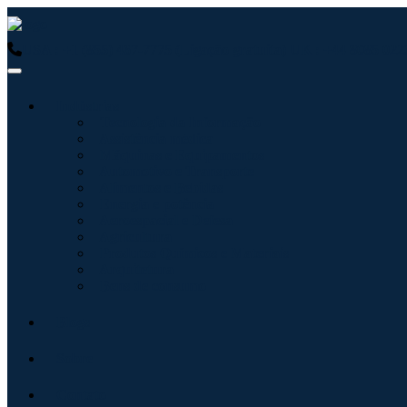
USA : +1 (855) 467-7775 (Ligação gratuita)
UK : +44 8085 0223
Indústrias
Tecnologia da Informação
Assistência médica
Máquinas e Equipamentos
Automotivo e Transporte
Alimentos e Bebidas
Energia e potência
Aeroespacial e Defesa
Agricultura
Produtos Químicos e Materiais
Arquitetura
Bens de consumo
Blogs
Sobre
Contato