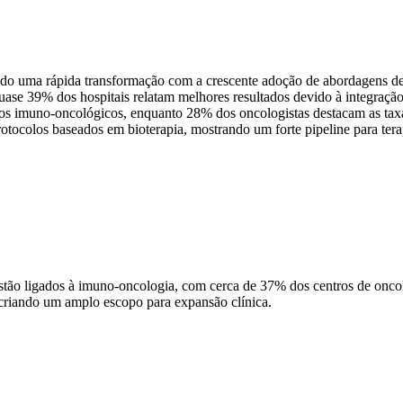
ando uma rápida transformação com a crescente adoção de abordagens d
 quase 39% dos hospitais relatam melhores resultados devido à integra
imuno-oncológicos, enquanto 28% dos oncologistas destacam as taxas 
rotocolos baseados em bioterapia, mostrando um forte pipeline para te
tão ligados à imuno-oncologia, com cerca de 37% dos centros de onco
 criando um amplo escopo para expansão clínica.