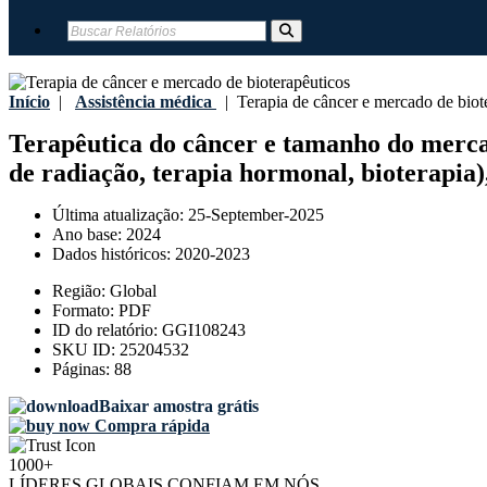
Início
|
Assistência médica
|
Terapia de câncer e mercado de biot
Terapêutica do câncer e tamanho do mercado
de radiação, terapia hormonal, bioterapia),
Última atualização:
25-September-2025
Ano base:
2024
Dados históricos:
2020-2023
Região:
Global
Formato:
PDF
ID do relatório:
GGI108243
SKU ID:
25204532
Páginas:
88
Baixar amostra grátis
Compra rápida
1000+
LÍDERES GLOBAIS CONFIAM EM NÓS