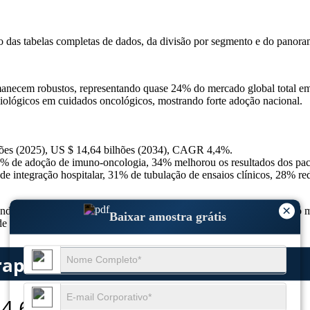
so das
tabelas completas de dados, da divisão por segmento e do panora
manecem robustos, representando quase 24% do mercado global total e
iológicos em cuidados oncológicos, mostrando forte adoção nacional.
hões (2025), US $ 14,64 bilhões (2034), CAGR 4,4%.
% de adoção de imuno-oncologia, 34% melhorou os resultados dos pacie
 integração hospitalar, 31% de tubulação de ensaios clínicos, 28% redu
×
mudando para cuidados personalizados, com 46% dos pacientes acessando
Baixar amostra grátis
de oncologia.