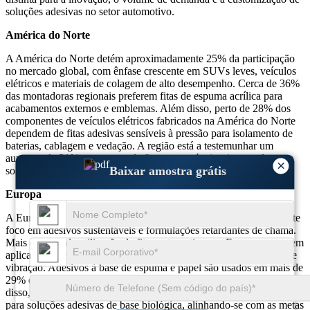
soluções adesivas no setor automotivo.
América do Norte
A América do Norte detém aproximadamente 25% da participação
no mercado global, com ênfase crescente em SUVs leves, veículos
elétricos e materiais de colagem de alto desempenho. Cerca de 36%
das montadoras regionais preferem fitas de espuma acrílica para
acabamentos externos e emblemas. Além disso, perto de 28% dos
componentes de veículos elétricos fabricados na América do Norte
dependem de fitas adesivas sensíveis à pressão para isolamento de
baterias, cablagem e vedação. A região está a testemunhar um
aumento de 31% na procura de fitas sustentáveis ​​e isentas de
×
Baixar amostra grátis
solventes devido ao reforço das regulamentações ambientais.
Europa
A Europa contribui com quase 23% do mercado total, com um forte
foco em adesivos sustentáveis ​​e formulações retardantes de chama.
Mais de 32% da utilização de fitas automotivas na Europa ocorre em
aplicações internas, especificamente para amortecimento de ruído e
vibração. Adesivos à base de espuma e papel são usados ​​em mais de
29% dos veículos para separação e mascaramento de painéis. Além
disso, cerca de 27% dos OEM da região estão a fazer a transição
para soluções adesivas de base biológica, alinhando-se com as metas