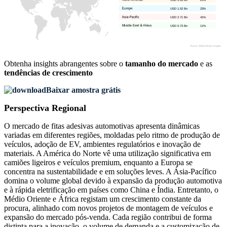
USD 1.52 Bn
23%
USD 2.71 Bn
41%
USD 0.73 Bn
11%
Obtenha insights abrangentes sobre o
tamanho do mercado
e as
tendências de crescimento
Baixar amostra grátis
Perspectiva Regional
O mercado de fitas adesivas automotivas apresenta dinâmicas
variadas em diferentes regiões, moldadas pelo ritmo de produção de
veículos, adoção de EV, ambientes regulatórios e inovação de
materiais. A América do Norte vê uma utilização significativa em
camiões ligeiros e veículos premium, enquanto a Europa se
concentra na sustentabilidade e em soluções leves. A Ásia-Pacífico
domina o volume global devido à expansão da produção automotiva
e à rápida eletrificação em países como China e Índia. Entretanto, o
Médio Oriente e África registam um crescimento constante da
procura, alinhado com novos projetos de montagem de veículos e
expansão do mercado pós-venda. Cada região contribui de forma
distinta para a inovação, o volume de demanda e a customização de