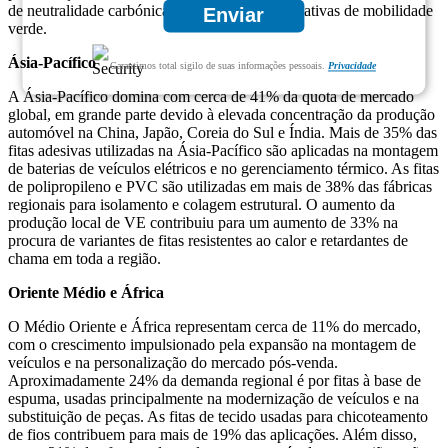
de neutralidade carbónica da UE e com as iniciativas de mobilidade
Enviar
verde.
Ásia-Pacífico
Garantimos total sigilo de suas informações pessoais.
Privacidade
A Ásia-Pacífico domina com cerca de 41% da quota de mercado
global, em grande parte devido à elevada concentração da produção
automóvel na China, Japão, Coreia do Sul e Índia. Mais de 35% das
fitas adesivas utilizadas na Ásia-Pacífico são aplicadas na montagem
de baterias de veículos elétricos e no gerenciamento térmico. As fitas
de polipropileno e PVC são utilizadas em mais de 38% das fábricas
regionais para isolamento e colagem estrutural. O aumento da
produção local de VE contribuiu para um aumento de 33% na
procura de variantes de fitas resistentes ao calor e retardantes de
chama em toda a região.
Oriente Médio e África
O Médio Oriente e África representam cerca de 11% do mercado,
com o crescimento impulsionado pela expansão na montagem de
veículos e na personalização do mercado pós-venda.
Aproximadamente 24% da demanda regional é por fitas à base de
espuma, usadas principalmente na modernização de veículos e na
substituição de peças. As fitas de tecido usadas para chicoteamento
de fios contribuem para mais de 19% das aplicações. Além disso,