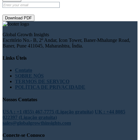
Download PDF
Global Growth Insights
Escritório No.- B, 2º Andar, Icon Tower, Baner-Mhalunge Road,
Baner, Pune 411045, Maharashtra, Índia.
Links Úteis
Contato
SOBRE NÓS
TERMOS DE SERVIÇO
POLÍTICA DE PRIVACIDADE
Nossos Contatos
USA : +1 (855) 467-7775 (Ligação gratuita)
UK : +44 8085
022397 (Ligação gratuita)
sales@globalgrowthinsights.com
Conecte-se Conosco