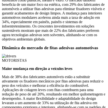
substratos como plásticos, metais e vidro. O mercado também
beneficia de um maior foco na estética, com 29% dos fabricantes de
automóveis a utilizar fitas adesivas para eliminar fixadores visíveis e
garantir acabamentos de design limpos. A mudança para interiores
automotivos modulares acelerou ainda mais a taxa de adoção em
34%, especialmente em painéis, painéis e sistemas de
infoentretenimento. Os crescentes investimentos em soluções
sustentáveis ​​mostram que mais de 22% dos fabricantes preferem
agora tecnologias adesivas sem solventes, alinhando-se com os
objetivos ambientais globais.
Dinâmica do mercado de fitas adesivas automotivas
MOTORISTAS
Maior mudança em direção a veículos leves
Mais de 38% dos fabricantes automóveis estão a substituir
ativamente os fixadores mecânicos por fitas adesivas para reduzir o
peso dos veículos e melhorar a eficiência do combustível.
Aplicações de colagem leves com fitas contribuem para uma
redução de peso de até 20%, resultando em melhor quilometragem e
desempenho. A maior flexibilidade e adaptabilidade do design
levaram a um aumento de 33% na utilização de fita adesiva em
componentes exteriores e interiores, alinhando-se com os padrões de