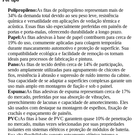
Polipropileno:
As fitas de polipropileno representam mais de
34% da demanda total devido ao seu peso leve, resistência
química e versatilidade em aplicações de vedação térmica e
acústica. Essas fitas são especialmente preferidas em painéis de
portas e porta-malas, oferecendo durabilidade a longo prazo.
Papel:
As fitas adesivas à base de papel contribuem para cerca de
19% do uso, comumente aplicadas para colagem temporária
durante mascaramento automotivo e proteção de superfície. Sua
compatibilidade ecológica e facilidade de remoção os tornam
ideais para processos de fabricação e pintura.
Pano:
As fitas de tecido detêm cerca de 14% de participação,
sendo amplamente utilizadas para agrupamento de chicotes de
fios, resistência à abrasão e supressão de ruído interno da cabine.
Sua capacidade de se adaptar a superfícies complexas garante um
uso mais amplo em montagens de fiação e sob o painel.
Espuma:
As fitas adesivas de espuma representam cerca de 17%
do mercado, preferidas por sua absorção de vibrações,
preenchimento de lacunas e capacidade de amortecimento. Eles
são usados ​​com destaque na montagem de espelhos, fixação de
crachás e espaçamento de painéis.
PVC:
As fitas à base de PVC garantem quase 10% de penetração
no mercado, muitas vezes selecionadas por suas propriedades
isolantes em sistemas elétricos e proteção de módulos de bateria.
Sua alta flexibilidade suporta roteamento elétrico interno e