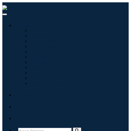
Indústrias
Tecnologia da Informação
Assistência médica
Máquinas e Equipamentos
Automotivo e Transporte
Alimentos e Bebidas
Energia e potência
Aeroespacial e Defesa
Agricultura
Produtos Químicos e Materiais
Arquitetura
Bens de consumo
Blogs
Sobre
Contato