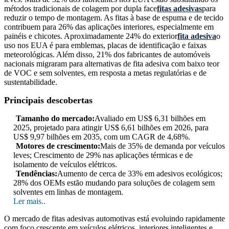
métodos tradicionais de colagem por dupla face
fitas adesivas
para
reduzir o tempo de montagem. As fitas à base de espuma e de tecido
contribuem para 26% das aplicações interiores, especialmente em
painéis e chicotes. Aproximadamente 24% do exterior
fita adesiva
o
uso nos EUA é para emblemas, placas de identificação e faixas
meteorológicas. Além disso, 21% dos fabricantes de automóveis
nacionais migraram para alternativas de fita adesiva com baixo teor
de VOC e sem solventes, em resposta a metas regulatórias e de
sustentabilidade.
Principais descobertas
Tamanho do mercado:
Avaliado em US$ 6,31 bilhões em
2025, projetado para atingir US$ 6,61 bilhões em 2026, para
US$ 9,97 bilhões em 2035, com um CAGR de 4,68%.
Motores de crescimento:
Mais de 35% de demanda por veículos
leves; Crescimento de 29% nas aplicações térmicas e de
isolamento de veículos elétricos.
Tendências:
Aumento de cerca de 33% em adesivos ecológicos;
28% dos OEMs estão mudando para soluções de colagem sem
solventes em linhas de montagem.
Ler mais..
O mercado de fitas adesivas automotivas está evoluindo rapidamente
com foco crescente em veículos elétricos, interiores inteligentes e