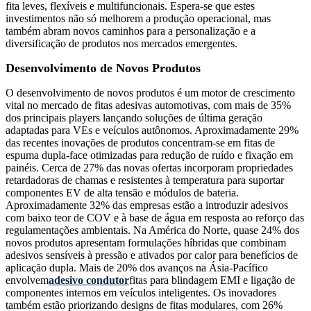
fita leves, flexíveis e multifuncionais. Espera-se que estes
investimentos não só melhorem a produção operacional, mas
também abram novos caminhos para a personalização e a
diversificação de produtos nos mercados emergentes.
Desenvolvimento de Novos Produtos
O desenvolvimento de novos produtos é um motor de crescimento
vital no mercado de fitas adesivas automotivas, com mais de 35%
dos principais players lançando soluções de última geração
adaptadas para VEs e veículos autônomos. Aproximadamente 29%
das recentes inovações de produtos concentram-se em fitas de
espuma dupla-face otimizadas para redução de ruído e fixação em
painéis. Cerca de 27% das novas ofertas incorporam propriedades
retardadoras de chamas e resistentes à temperatura para suportar
componentes EV de alta tensão e módulos de bateria.
Aproximadamente 32% das empresas estão a introduzir adesivos
com baixo teor de COV e à base de água em resposta ao reforço das
regulamentações ambientais. Na América do Norte, quase 24% dos
novos produtos apresentam formulações híbridas que combinam
adesivos sensíveis à pressão e ativados por calor para benefícios de
aplicação dupla. Mais de 20% dos avanços na Ásia-Pacífico
envolvem
adesivo condutor
fitas para blindagem EMI e ligação de
componentes internos em veículos inteligentes. Os inovadores
também estão priorizando designs de fitas modulares, com 26%