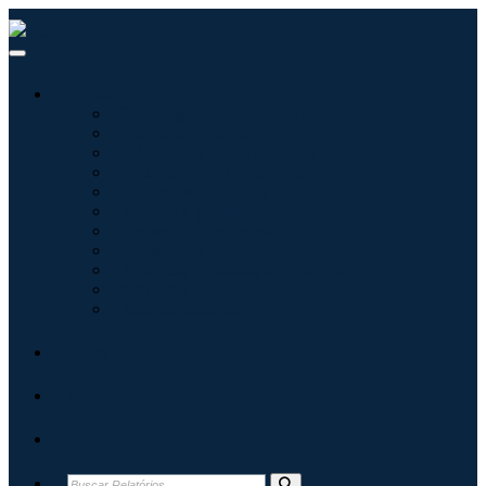
Indústrias
Tecnologia da Informação
Assistência médica
Máquinas e Equipamentos
Automotivo e Transporte
Alimentos e Bebidas
Energia e potência
Aeroespacial e Defesa
Agricultura
Produtos Químicos e Materiais
Arquitetura
Bens de consumo
Blogs
Sobre
Contato