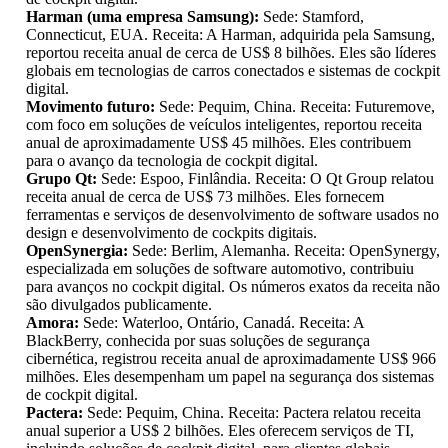
Harman (uma empresa Samsung):
Sede: Stamford,
Connecticut, EUA. Receita: A Harman, adquirida pela Samsung,
reportou receita anual de cerca de US$ 8 bilhões. Eles são líderes
globais em tecnologias de carros conectados e sistemas de cockpit
digital.
Movimento futuro:
Sede: Pequim, China. Receita: Futuremove,
com foco em soluções de veículos inteligentes, reportou receita
anual de aproximadamente US$ 45 milhões. Eles contribuem
para o avanço da tecnologia de cockpit digital.
Grupo Qt:
Sede: Espoo, Finlândia. Receita: O Qt Group relatou
receita anual de cerca de US$ 73 milhões. Eles fornecem
ferramentas e serviços de desenvolvimento de software usados ​​no
design e desenvolvimento de cockpits digitais.
OpenSynergia:
Sede: Berlim, Alemanha. Receita: OpenSynergy,
especializada em soluções de software automotivo, contribuiu
para avanços no cockpit digital. Os números exatos da receita não
são divulgados publicamente.
Amora:
Sede: Waterloo, Ontário, Canadá. Receita: A
BlackBerry, conhecida por suas soluções de segurança
cibernética, registrou receita anual de aproximadamente US$ 966
milhões. Eles desempenham um papel na segurança dos sistemas
de cockpit digital.
Pactera:
Sede: Pequim, China. Receita: Pactera relatou receita
anual superior a US$ 2 bilhões. Eles oferecem serviços de TI,