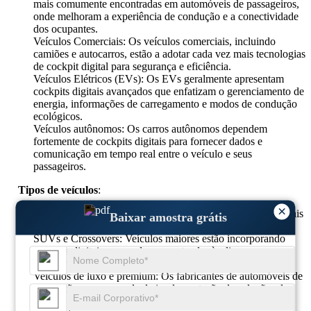
mais comumente encontradas em automóveis de passageiros,
onde melhoram a experiência de condução e a conectividade
dos ocupantes.
Veículos Comerciais: Os veículos comerciais, incluindo
camiões e autocarros, estão a adotar cada vez mais tecnologias
de cockpit digital para segurança e eficiência.
Veículos Elétricos (EVs): Os EVs geralmente apresentam
cockpits digitais avançados que enfatizam o gerenciamento de
energia, informações de carregamento e modos de condução
ecológicos.
Veículos autônomos: Os carros autônomos dependem
fortemente de cockpits digitais para fornecer dados e
comunicação em tempo real entre o veículo e seus
passageiros.
Tipos de veículos
:
×
Sedãs: Os sedãs tradicionais estão integrando cockpits digitais
Baixar amostra grátis
para oferecer recursos modernos e opções de conectividade.
SUVs e Crossovers: Veículos maiores estão incorporando
cockpits digitais avançados para atender às diversas
preferências dos consumidores.
Veículos de luxo e premium: Os fabricantes de automóveis de
luxo estão na vanguarda da implementação de soluções de
cockpit digital de ponta com materiais e recursos de alta