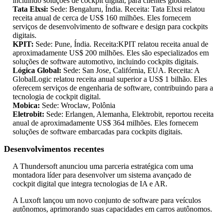
incluindo soluções de cockpit digital, para clientes globais.
Tata Elxsi:
Sede: Bengaluru, Índia. Receita: Tata Elxsi relatou
receita anual de cerca de US$ 160 milhões. Eles fornecem
serviços de desenvolvimento de software e design para cockpits
digitais.
KPIT:
Sede: Pune, Índia. Receita:KPIT relatou receita anual de
aproximadamente US$ 200 milhões. Eles são especializados em
soluções de software automotivo, incluindo cockpits digitais.
Lógica Global:
Sede: San Jose, Califórnia, EUA. Receita: A
GlobalLogic relatou receita anual superior a US$ 1 bilhão. Eles
oferecem serviços de engenharia de software, contribuindo para a
tecnologia de cockpit digital.
Mobica:
Sede: Wroclaw, Polônia
Eletrobit:
Sede: Erlangen, Alemanha, Elektrobit, reportou receita
anual de aproximadamente US$ 364 milhões. Eles fornecem
soluções de software embarcadas para cockpits digitais.
Desenvolvimentos recentes
A Thundersoft anunciou uma parceria estratégica com uma
montadora líder para desenvolver um sistema avançado de
cockpit digital que integra tecnologias de IA e AR.
A Luxoft lançou um novo conjunto de software para veículos
autônomos, aprimorando suas capacidades em carros autônomos.