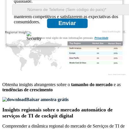
qualidade.
Carros Económicos e Compactos: Mesmo os veículos
económicos estão a adotar elementos de cockpit digital para se
manterem competitivos e satisfazerem as expectativas dos
consumidores.
Enviar
Garantimos total sigilo de suas informações pessoais.
Privacidade
XX
XX%
XX
XX%
XX
XX%
XX
XX%
Obtenha insights abrangentes sobre o
tamanho do mercado
e as
tendências de crescimento
Baixar amostra grátis
Insights regionais sobre o mercado automático de
serviços de TI de cockpit digital
Compreender a dinâmica regional do mercado de Serviços de TI de