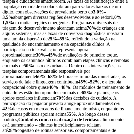
terapia e cuidadores amadurecem. As taxas de identificação entre a
população em idade escolar subiram para valores baixos de um
dígito, com observações de prevalência perto do
3,0%–
3,5%
abrangem diversas regiões desenvolvidas e ao redor
1,0% –
1,5%
em muitas regiões emergentes. Programas universais de
triagem do desenvolvimento alcançam acima
70%
de crianças em
alguns sistemas, mas as taxas de conversão diagnóstica mostram
uma ampla dispersão de
25%–55%
, refletindo a variação na
qualidade do encaminhamento e na capacidade clínica. A
participação na teleavaliação representa agora
aproximadamente
30%–45%
de avaliações de primeiro toque,
enquanto os caminhos híbridos combinam etapas clínicas e remotas
em mais de
50%
das redes urbanas. Dentro das intervenções, as
terapias comportamentais são responsáveis ​​por
aproximadamente
60%–68%
de horas estruturadas ministradas, os
serviços de fala e linguagem contribuem
45%–52%
, e a terapia
ocupacional cobre quase
40%–48%
. Os módulos de treinamento de
cuidadores estão incorporados em mais de
65%
de planos, e os
apoios escolares influenciam
70%
das decisões de cuidado. A
participação do pagador privado atinge aproximadamente
35%–
42%
de casos em mercados de financiamento misto, enquanto os
programas públicos apoiam acima
55%
. Ao longo desses
padrões,
Cuidados com a cicatrização de feridas
o alinhamento
está aumentando – clínicas interdisciplinares relatam
até
28%
cogestão de rotinas sensoriais, comportamentais e de