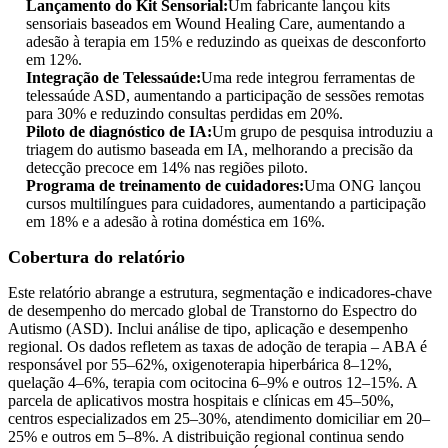
Lançamento do Kit Sensorial:
Um fabricante lançou kits
sensoriais baseados em Wound Healing Care, aumentando a
adesão à terapia em 15% e reduzindo as queixas de desconforto
em 12%.
Integração de Telessaúde:
Uma rede integrou ferramentas de
telessaúde ASD, aumentando a participação de sessões remotas
para 30% e reduzindo consultas perdidas em 20%.
Piloto de diagnóstico de IA:
Um grupo de pesquisa introduziu a
triagem do autismo baseada em IA, melhorando a precisão da
detecção precoce em 14% nas regiões piloto.
Programa de treinamento de cuidadores:
Uma ONG lançou
cursos multilíngues para cuidadores, aumentando a participação
em 18% e a adesão à rotina doméstica em 16%.
Cobertura do relatório
Este relatório abrange a estrutura, segmentação e indicadores-chave
de desempenho do mercado global de Transtorno do Espectro do
Autismo (ASD). Inclui análise de tipo, aplicação e desempenho
regional. Os dados refletem as taxas de adoção de terapia – ABA é
responsável por 55–62%, oxigenoterapia hiperbárica 8–12%,
quelação 4–6%, terapia com ocitocina 6–9% e outros 12–15%. A
parcela de aplicativos mostra hospitais e clínicas em 45–50%,
centros especializados em 25–30%, atendimento domiciliar em 20–
25% e outros em 5–8%. A distribuição regional continua sendo