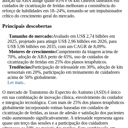
adoção da ABA atinge quase 65% e os kits caseiros baseados em
cuidados de cicatrização de feridas melhoram a consistência do
reforço de habilidades em 18–24%, tornando-se um impulsionador
crítico do crescimento geral do mercado.
Principais descobertas
Tamanho do mercado:
Avaliado em US$ 2,74 bilhões em
2025, projetado para atingir US$ 2,96 bilhões em 2026, para
US$ 5,96 bilhões em 2035, com um CAGR de 8,09%.
Motores de crescimento:
Cumprimento da triagem acima de
70%, adoção de ABA perto de 65%, uso de cuidados de
cicatrização de feridas em 25% dos planos terapêuticos.
Tendências:
Participação de telessaúde em 30%, adoção de kits
sensoriais em 20%, participação em treinamento de cuidadores
acima de 50% globalmente.
Ler mais..
O mercado de Transtorno do Espectro do Autismo (ASD) é único
em sua combinação de inovação clínica, envolvimento do cuidador
e integração tecnológica. Com mais de 25% dos planos terapêuticos
globalmente incorporando rotinas baseadas em cuidados de
cicatrização de feridas, as taxas de adesão e satisfação dos pacientes
estão aumentando significativamente. A telessaúde representa agora
quase um terço das sessões e a participação dos cuidadores