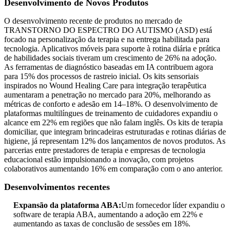
Desenvolvimento de Novos Produtos
O desenvolvimento recente de produtos no mercado de
TRANSTORNO DO ESPECTRO DO AUTISMO (ASD) está
focado na personalização da terapia e na entrega habilitada para
tecnologia. Aplicativos móveis para suporte à rotina diária e prática
de habilidades sociais tiveram um crescimento de 26% na adoção.
As ferramentas de diagnóstico baseadas em IA contribuem agora
para 15% dos processos de rastreio inicial. Os kits sensoriais
inspirados no Wound Healing Care para integração terapêutica
aumentaram a penetração no mercado para 20%, melhorando as
métricas de conforto e adesão em 14–18%. O desenvolvimento de
plataformas multilíngues de treinamento de cuidadores expandiu o
alcance em 22% em regiões que não falam inglês. Os kits de terapia
domiciliar, que integram brincadeiras estruturadas e rotinas diárias de
higiene, já representam 12% dos lançamentos de novos produtos. As
parcerias entre prestadores de terapia e empresas de tecnologia
educacional estão impulsionando a inovação, com projetos
colaborativos aumentando 16% em comparação com o ano anterior.
Desenvolvimentos recentes
Expansão da plataforma ABA:
Um fornecedor líder expandiu o
software de terapia ABA, aumentando a adoção em 22% e
aumentando as taxas de conclusão de sessões em 18%.