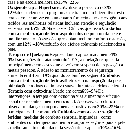
casa e na escola melhora ao
15%–22%
Oxigenoterapia Hiperbárica:
Utilizado por cerca de
8%–
12%
dos pacientes em programas de tratamento integrativo, esta
terapia concentra-se em aumentar o fornecimento de oxigênio aos
tecidos. As melhorias relatadas incluem atenção e regulação
sensorial em
15%–20%
de casos. Clínicas que usam
Cuidados
com a cicatrização de feridas
protocolos de preparo da pele e
monitoramento pós-sessão apresentam melhor conforto e adesão,
com um
12% –18%
redução dos efeitos colaterais relacionados à
pele.
Terapia de Quelação:
Representando aproximadamente
4%–
6%
Das opções de tratamento do TEA, a quelação é aplicada
principalmente em casos que envolvem suspeita de exposição a
metais pesados. A adesão ao monitoramento de segurança
aumenta em
14% –19%
quando as famílias seguem
Cuidados
com a cicatrização de feridas
diretrizes para inspeção da pele,
hidratação e rotinas de limpeza suave durante os ciclos de terapia.
Terapia com oxitocina:
Usado em cerca
6%–9%
De
intervenções, a terapia com ocitocina visa aumentar o vínculo
social e o reconhecimento emocional. A observação clínica
observa mudanças comportamentais positivas em
20%–25%
dos
participantes. Incorporando
Cuidados com a cicatrização de
feridas
- medidas de conforto sensorial inspiradas - como
ambientes com temperatura neutra e suportes seguros para a pele
- melhoram a tolerabilidade da sessão de terapia ao
10%–16%
.