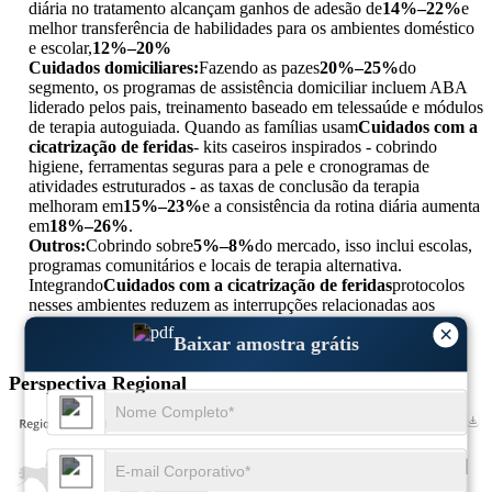
diária no tratamento alcançam ganhos de adesão de
14%–22%
e
melhor transferência de habilidades para os ambientes doméstico
e escolar,
12%–20%
Cuidados domiciliares:
Fazendo as pazes
20%–25%
do
segmento, os programas de assistência domiciliar incluem ABA
liderado pelos pais, treinamento baseado em telessaúde e módulos
de terapia autoguiada. Quando as famílias usam
Cuidados com a
cicatrização de feridas
- kits caseiros inspirados - cobrindo
higiene, ferramentas seguras para a pele e cronogramas de
atividades estruturados - as taxas de conclusão da terapia
melhoram em
15%–23%
e a consistência da rotina diária aumenta
em
18%–26%
.
Outros:
Cobrindo sobre
5%–8%
do mercado, isso inclui escolas,
programas comunitários e locais de terapia alternativa.
Integrando
Cuidados com a cicatrização de feridas
protocolos
nesses ambientes reduzem as interrupções relacionadas aos
sentidos,
10%–15%
e aumenta o envolvimento em atividades
×
Baixar amostra grátis
estruturadas por
12% –18%
Perspectiva Regional
USD 1.18 Bn
40%