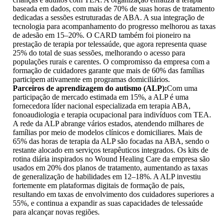
baseada em dados, com mais de 70% de suas horas de tratamento
dedicadas a sessões estruturadas de ABA. A sua integração de
tecnologia para acompanhamento do progresso melhorou as taxas
de adesão em 15–20%. O CARD também foi pioneiro na
prestação de terapia por telessaúde, que agora representa quase
25% do total de suas sessões, melhorando o acesso para
populações rurais e carentes. O compromisso da empresa com a
formação de cuidadores garante que mais de 60% das famílias
participem ativamente em programas domiciliários.
Parceiros de aprendizagem do autismo (ALP):
Com uma
participação de mercado estimada em 15%, a ALP é uma
fornecedora líder nacional especializada em terapia ABA,
fonoaudiologia e terapia ocupacional para indivíduos com TEA.
A rede da ALP abrange vários estados, atendendo milhares de
famílias por meio de modelos clínicos e domiciliares. Mais de
65% das horas de terapia da ALP são focadas na ABA, sendo o
restante alocado em serviços terapêuticos integrados. Os kits de
rotina diária inspirados no Wound Healing Care da empresa são
usados ​​em 20% dos planos de tratamento, aumentando as taxas
de generalização de habilidades em 12–18%. A ALP investiu
fortemente em plataformas digitais de formação de pais,
resultando em taxas de envolvimento dos cuidadores superiores a
55%, e continua a expandir as suas capacidades de telessaúde
para alcançar novas regiões.