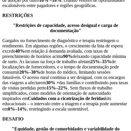
de adoção por outro
10% –18%
, criando vetores de oportunidades
escalonáveis ​​entre pagadores e regiões geográficas.
RESTRIÇÕES
"Restrições de capacidade, acesso desigual e carga de
documentação"
Gargalos no fornecimento de diagnóstico e terapia restringem o
rendimento. Em algumas regiões, o crescimento da lista de espera
excede
40%
em relação à demanda avaliada, com taxas de
preenchimento de horários acima
90%
deixando capacidade mínima
de surto. As lacunas na força de trabalho afetam
25%–35%
de
localizações de fornecedores, e o tempo de documentação pode
consumir
20%–30%
de horas do médico, limitando sessões
faturáveis. O acesso rural continua a ser desigual, com os encargos
das viagens a afectarem
30% +
das famílias e contribuindo para taxas
de visitas perdidas perto
15%–22%
. Sem fluxos de trabalho
simplificados, como modelos de orientação de autocuidado
inspirados em
Cuidados com a cicatrização de feridas
kits
educacionais – o intervalo entre a triagem e a terapia pode aumentar
em
8%–14%
, restringindo a escala sustentável.
DESAFIO
"Equidade, gestão de comorbidades e variabilidade do