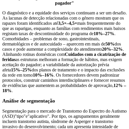
pagador"
O diagnóstico e a equidade dos serviços continuam a ser um desafio.
As lacunas de detecção relacionadas com o género mostram que os
rapazes foram identificados até
3,5×–4,5×
mais frequentemente do
que as raparigas, enquanto as famílias com rendimentos mais baixos
registam taxas de descontinuidade do programa de
18%–27%
.
Comorbidades – problemas de sono, gastrointestinais,
dermatológicos e de autocuidado – aparecem em mais de
50%
dos
casos e pode aumentar a complexidade do atendimento
20%–32%
.
Alinhando rotinas domésticas com
Cuidados com a cicatrização de
feridas
as estruturas melhoram a formação de hábitos, mas exigem
aceitação do pagador; a variabilidade da autorização prévia
afeta
15%–25%
dos planos de tratamento e o impacto das exclusões
da rede em torno
10%–16%
. Os fornecedores devem padronizar
protocolos, construir caminhos interdisciplinares e fornecer resumos
de evidências que aumentem as probabilidades de aprovação,
12% –
18%
.
Análise de segmentação
Segmentação para o mercado de Transtorno do Espectro do Autismo
(ASD)
"tipo"
e
"aplicativo"
. Por tipo, os agrupamentos geralmente
incluem transtorno autista, síndrome de Asperger e transtorno
invasivo do desenvolvimento; cada um apresenta intensidade de