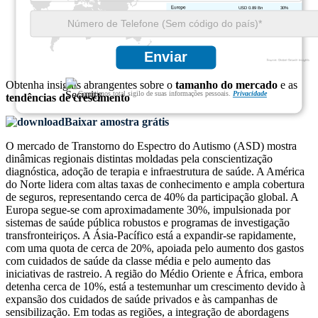
USD 0.89 Bn
30%
USD 0.59 Bn
20%
USD 0.30 Bn
10%
Enviar
Obtenha insights abrangentes sobre o
tamanho do mercado
e as
Garantimos total sigilo de suas informações pessoais.
Privacidade
tendências de crescimento
Baixar amostra grátis
O mercado de Transtorno do Espectro do Autismo (ASD) mostra
dinâmicas regionais distintas moldadas pela conscientização
diagnóstica, adoção de terapia e infraestrutura de saúde. A América
do Norte lidera com altas taxas de conhecimento e ampla cobertura
de seguros, representando cerca de 40% da participação global. A
Europa segue-se com aproximadamente 30%, impulsionada por
sistemas de saúde pública robustos e programas de investigação
transfronteiriços. A Ásia-Pacífico está a expandir-se rapidamente,
com uma quota de cerca de 20%, apoiada pelo aumento dos gastos
com cuidados de saúde da classe média e pelo aumento das
iniciativas de rastreio. A região do Médio Oriente e África, embora
detenha cerca de 10%, está a testemunhar um crescimento devido à
expansão dos cuidados de saúde privados e às campanhas de
sensibilização. Em todas as regiões, a integração de abordagens