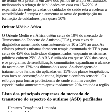
de feridas está presente em 20% dos planos de terapia estruturados,
melhorando o reforço de habilidades em casa em 15–22%. A
expansão das redes privadas de cuidados de saúde está a acelerar a
acessibilidade à terapia e a aumentar as taxas de participação na
formação de cuidadores para quase 50%.
Oriente Médio e África
O Oriente Médio e a África detêm cerca de 10% do mercado de
Transtornos do Espectro do Autismo (TEA), com taxas de
diagnóstico aumentando constantemente de 10 a 15% ao ano. As
clínicas privadas urbanas fornecem terapia estruturada de TEA para
cerca de 45% dos indivíduos diagnosticados, enquanto os sistemas
públicos cobrem 25%. A ABA é utilizada em quase 35% dos casos,
e os programas de sensibilização comunitários expandiram o alcance
do rastreio em 12% nos últimos dois anos. As abordagens de
tratamento de feridas são aplicadas em 15% dos planos terapêuticos,
com foco na construção de rotina, higiene e conforto sensorial. Os
esforços para formar profissionais de saúde em intervenções
especializadas aumentaram aproximadamente 20% em toda a região.
Lista das principais empresas do mercado de
transtorno do espectro do autismo (ASD) perfiladas
Heptares Terapêutica Limitada