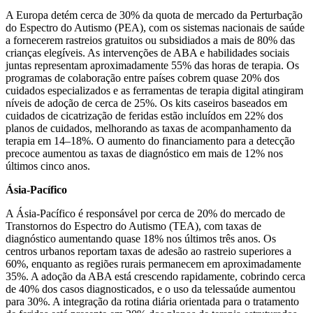
A Europa detém cerca de 30% da quota de mercado da Perturbação
do Espectro do Autismo (PEA), com os sistemas nacionais de saúde
a fornecerem rastreios gratuitos ou subsidiados a mais de 80% das
crianças elegíveis. As intervenções de ABA e habilidades sociais
juntas representam aproximadamente 55% das horas de terapia. Os
programas de colaboração entre países cobrem quase 20% dos
cuidados especializados e as ferramentas de terapia digital atingiram
níveis de adoção de cerca de 25%. Os kits caseiros baseados em
cuidados de cicatrização de feridas estão incluídos em 22% dos
planos de cuidados, melhorando as taxas de acompanhamento da
terapia em 14–18%. O aumento do financiamento para a detecção
precoce aumentou as taxas de diagnóstico em mais de 12% nos
últimos cinco anos.
Ásia-Pacífico
A Ásia-Pacífico é responsável por cerca de 20% do mercado de
Transtornos do Espectro do Autismo (TEA), com taxas de
diagnóstico aumentando quase 18% nos últimos três anos. Os
centros urbanos reportam taxas de adesão ao rastreio superiores a
60%, enquanto as regiões rurais permanecem em aproximadamente
35%. A adoção da ABA está crescendo rapidamente, cobrindo cerca
de 40% dos casos diagnosticados, e o uso da telessaúde aumentou
para 30%. A integração da rotina diária orientada para o tratamento