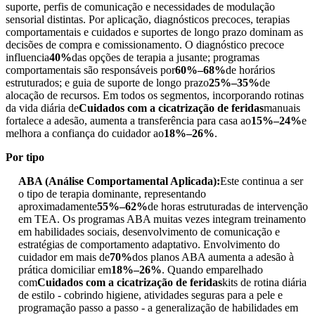
suporte, perfis de comunicação e necessidades de modulação
sensorial distintas. Por aplicação, diagnósticos precoces, terapias
comportamentais e cuidados e suportes de longo prazo dominam as
decisões de compra e comissionamento. O diagnóstico precoce
influencia
40%
das opções de terapia a jusante; programas
comportamentais são responsáveis ​​por
60%–68%
de horários
estruturados; e guia de suporte de longo prazo
25%–35%
de
alocação de recursos. Em todos os segmentos, incorporando rotinas
da vida diária de
Cuidados com a cicatrização de feridas
manuais
fortalece a adesão, aumenta a transferência para casa ao
15%–24%
e
melhora a confiança do cuidador ao
18%–26%
.
Por tipo
ABA (Análise Comportamental Aplicada):
Este continua a ser
o tipo de terapia dominante, representando
aproximadamente
55%–62%
de horas estruturadas de intervenção
em TEA. Os programas ABA muitas vezes integram treinamento
em habilidades sociais, desenvolvimento de comunicação e
estratégias de comportamento adaptativo. Envolvimento do
cuidador em mais de
70%
dos planos ABA aumenta a adesão à
prática domiciliar em
18%–26%
. Quando emparelhado
com
Cuidados com a cicatrização de feridas
kits de rotina diária
de estilo - cobrindo higiene, atividades seguras para a pele e
programação passo a passo - a generalização de habilidades em