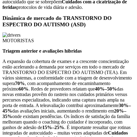
autocuidado que se sobrepõem
Cuidados com a cicatrização de
feridas
protocolos de vida diária e adesão.
Dinâmica de mercado do TRANSTORNO DO
ESPECTRO DO AUTISMO (ASD)
MOTORISTAS
Triagem anterior e avaliações híbridas
A expansão da cobertura de exames e a crescente conscientização
estão acelerando a demanda por serviços em todo o mercado de
TRANSTORNO DO ESPECTRO DO AUTISMO (TEA). Em
vários sistemas, a conformidade com a triagem de desenvolvimento
supera
70%
, com acompanhamento de encaminhamento
próximo
60%
. Redes de provedores relatam que
40%–50%
das
novas entradas provêm do rastreio nos cuidados primários versus
percursos especializados, indicando uma captura mais ampla na
porta de entrada. A teleavaliação contribui aproximadamente
30%–
45%
das avaliações iniciais, aumentando o rendimento em
20%–
35%
onde existiam pendências. Os índices de satisfação da família
melhoram quando o coaching do cuidador é incorporado, com
ganhos de adesão de
15%–25%
. É importante ressaltar que rotinas
integradas de autocuidado – muitas vezes adaptadas de
Cuidados