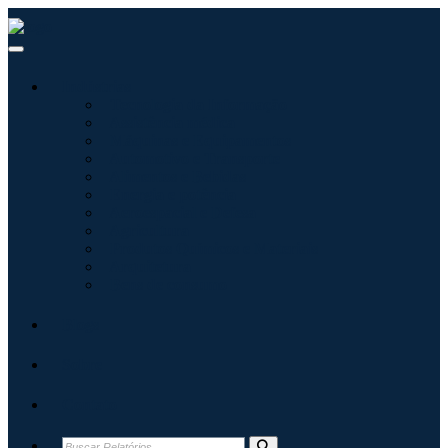
Indústrias
Tecnologia da Informação
Assistência médica
Máquinas e Equipamentos
Automotivo e Transporte
Alimentos e Bebidas
Energia e potência
Aeroespacial e Defesa
Agricultura
Produtos Químicos e Materiais
Arquitetura
Bens de consumo
Blogs
Sobre
Contato