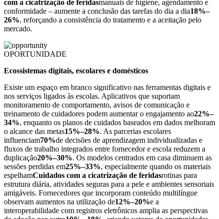
com a cicatrização de feridas
manuais de higiene, agendamento e
conformidade – aumente a conclusão das tarefas do dia a dia
18%–
26%
, reforçando a consistência do tratamento e a aceitação pelo
mercado.
OPORTUNIDADE
Ecossistemas digitais, escolares e domésticos
Existe um espaço em branco significativo nas ferramentas digitais e
nos serviços ligados às escolas. Aplicativos que suportam
monitoramento de comportamento, avisos de comunicação e
treinamento de cuidadores podem aumentar o engajamento ao
22%–
34%
, enquanto os planos de cuidados baseados em dados melhoram
o alcance das metas
15%–28%
. As parcerias escolares
influenciam
70%
de decisões de aprendizagem individualizadas e
fluxos de trabalho integrados entre fornecedor e escola reduzem a
duplicação
20%–30%
. Os modelos centrados em casa diminuem as
sessões perdidas em
25%–33%
, especialmente quando os materiais
espelham
Cuidados com a cicatrização de feridas
rotinas para
estrutura diária, atividades seguras para a pele e ambientes sensoriais
amigáveis. Fornecedores que incorporam conteúdo multilíngue
observam aumentos na utilização de
12%–20%
e a
interoperabilidade com registros eletrônicos amplia as perspectivas