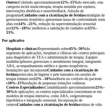
Outros:
Cobrindo aproximadamente
12%–15%
do mercado, esta
categoria inclui musicoterapia, terapia assistida por equinos,
intervenções dietéticas e neurofeedback. Adoção de
programas
Cuidados com a cicatrização de feridas
estratégias de
gerenciamento doméstico apresentam taxas de conformidade mais
altas em
14% –21%
, redução da superestimulação sensorial
por
12% –18%
e melhorou a satisfação do cuidador ao
15%–
23%
.
Por aplicativo
Hospitais e clínicas:
Representando sobre
45%–50%
do
segmento de aplicações, hospitais e clínicas são centros principais
para diagnóstico de TEA e administração de terapia. Equipes
multidisciplinares gerenciam o atendimento integral, integrando
ABA, acompanhamento médico e ajustes terapêuticos.
Instalações que incorporam
Cuidados com a cicatrização de
feridas
protocolos de higiene e pele baseados em sessões de
terapia relatam um
12% –18%
melhoria no conforto do paciente
e
10%–15%
redução de pequenas irritações cutâneas.
Centros Especializados:
Contabilizando aproximadamente
25%–
30%
de aplicações, os centros especializados concentram-se em
modelos de terapia intensiva, como ABA, oxigenoterapia
hiperbárica e integração sensorial. Incorporação de
centros
Cuidados com a cicatrização de feridas
rotinas de vida