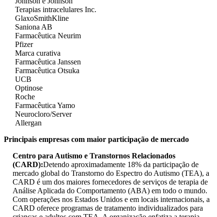
Johnson e Johnson
Terapias intracelulares Inc.
GlaxoSmithKline
Saniona AB
Farmacêutica Neurim
Pfizer
Marca curativa
Farmacêutica Janssen
Farmacêutica Otsuka
UCB
Optinose
Roche
Farmacêutica Yamo
Neurocloro/Server
Allergan
Principais empresas com maior participação de mercado
Centro para Autismo e Transtornos Relacionados
(CARD):
Detendo aproximadamente 18% da participação de
mercado global do Transtorno do Espectro do Autismo (TEA), a
CARD é um dos maiores fornecedores de serviços de terapia de
Análise Aplicada do Comportamento (ABA) em todo o mundo.
Com operações nos Estados Unidos e em locais internacionais, a
CARD oferece programas de tratamento individualizados para
crianças e adultos com TEA. A organização enfatiza a terapia