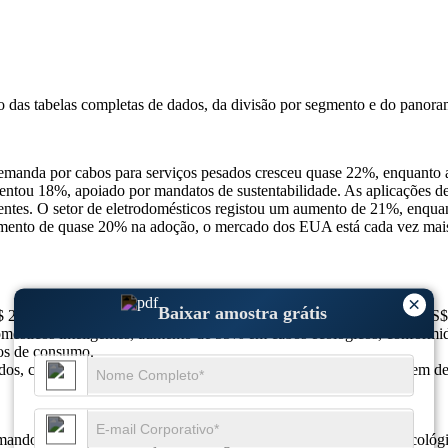
so das
tabelas completas de dados, da divisão por segmento e do panora
manda por cabos para serviços pesados ​​cresceu quase 22%, enquanto 
aumentou 18%, apoiado por mandatos de sustentabilidade. As aplicações 
gentes. O setor de eletrodomésticos registou um aumento de 21%, enqua
cimento de quase 20% na adoção, o mercado dos EUA está cada vez mais
×
Baixar amostra grátis
$ 2,63 bilhões em 2024 para US$ 2,81 bilhões em 2025, atingindo U
ésticos inteligentes, aumento de 55% em cabos ecológicos, conformid
cos de consumo.
os, crescimento de 58% na integração de IoT, expansão de 49% em des
rmando com rápida inovação tecnológica, com foco em materiais ecológic