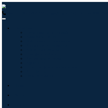
USA : +1 (855) 467-7775 (Ligação gratuita)
UK : +44 8085 0223
Indústrias
Tecnologia da Informação
Assistência médica
Máquinas e Equipamentos
Automotivo e Transporte
Alimentos e Bebidas
Energia e potência
Aeroespacial e Defesa
Agricultura
Produtos Químicos e Materiais
Arquitetura
Bens de consumo
Blogs
Sobre
Contato