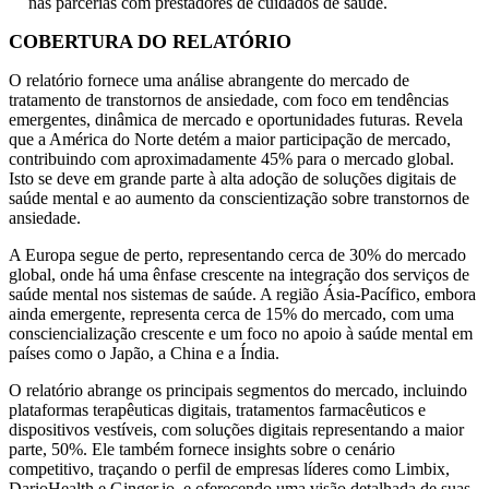
nas parcerias com prestadores de cuidados de saúde.
COBERTURA DO RELATÓRIO
O relatório fornece uma análise abrangente do mercado de
tratamento de transtornos de ansiedade, com foco em tendências
emergentes, dinâmica de mercado e oportunidades futuras. Revela
que a América do Norte detém a maior participação de mercado,
contribuindo com aproximadamente 45% para o mercado global.
Isto se deve em grande parte à alta adoção de soluções digitais de
saúde mental e ao aumento da conscientização sobre transtornos de
ansiedade.
A Europa segue de perto, representando cerca de 30% do mercado
global, onde há uma ênfase crescente na integração dos serviços de
saúde mental nos sistemas de saúde. A região Ásia-Pacífico, embora
ainda emergente, representa cerca de 15% do mercado, com uma
consciencialização crescente e um foco no apoio à saúde mental em
países como o Japão, a China e a Índia.
O relatório abrange os principais segmentos do mercado, incluindo
plataformas terapêuticas digitais, tratamentos farmacêuticos e
dispositivos vestíveis, com soluções digitais representando a maior
parte, 50%. Ele também fornece insights sobre o cenário
competitivo, traçando o perfil de empresas líderes como Limbix,
DarioHealth e Ginger.io, e oferecendo uma visão detalhada de suas