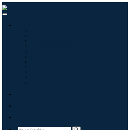
Indústrias
Tecnologia da Informação
Assistência médica
Máquinas e Equipamentos
Automotivo e Transporte
Alimentos e Bebidas
Energia e potência
Aeroespacial e Defesa
Agricultura
Produtos Químicos e Materiais
Arquitetura
Bens de consumo
Blogs
Sobre
Contato