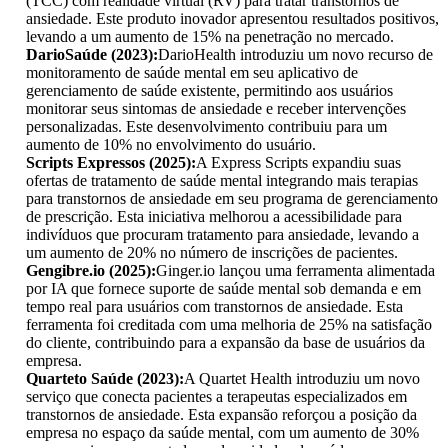
(TCC) com realidade virtual (RV) para tratar transtornos de
ansiedade. Este produto inovador apresentou resultados positivos,
levando a um aumento de 15% na penetração no mercado.
DarioSaúde (2023):
DarioHealth introduziu um novo recurso de
monitoramento de saúde mental em seu aplicativo de
gerenciamento de saúde existente, permitindo aos usuários
monitorar seus sintomas de ansiedade e receber intervenções
personalizadas. Este desenvolvimento contribuiu para um
aumento de 10% no envolvimento do usuário.
Scripts Expressos (2025):
A Express Scripts expandiu suas
ofertas de tratamento de saúde mental integrando mais terapias
para transtornos de ansiedade em seu programa de gerenciamento
de prescrição. Esta iniciativa melhorou a acessibilidade para
indivíduos que procuram tratamento para ansiedade, levando a
um aumento de 20% no número de inscrições de pacientes.
Gengibre.io (2025):
Ginger.io lançou uma ferramenta alimentada
por IA que fornece suporte de saúde mental sob demanda e em
tempo real para usuários com transtornos de ansiedade. Esta
ferramenta foi creditada com uma melhoria de 25% na satisfação
do cliente, contribuindo para a expansão da base de usuários da
empresa.
Quarteto Saúde (2023):
A Quartet Health introduziu um novo
serviço que conecta pacientes a terapeutas especializados em
transtornos de ansiedade. Esta expansão reforçou a posição da
empresa no espaço da saúde mental, com um aumento de 30%