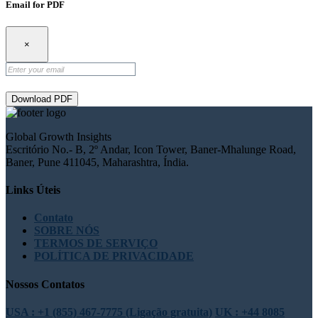
Email for PDF
×
Download PDF
Global Growth Insights
Escritório No.- B, 2º Andar, Icon Tower, Baner-Mhalunge Road,
Baner, Pune 411045, Maharashtra, Índia.
Links Úteis
Contato
SOBRE NÓS
TERMOS DE SERVIÇO
POLÍTICA DE PRIVACIDADE
Nossos Contatos
USA : +1 (855) 467-7775 (Ligação gratuita)
UK : +44 8085