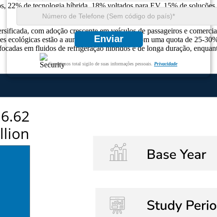
 22% de tecnologia híbrida, 18% voltados para EV, 15% de soluções in
rsificada, com adoção crescente em veículos de passageiros e comerci
Enviar
ações ecológicas estão a aumentar rapidamente, com uma quota de 25-3
adas em fluidos de refrigeração híbridos e de longa duração, enquant
Garantimos total sigilo de suas informações pessoais.
Privacidade