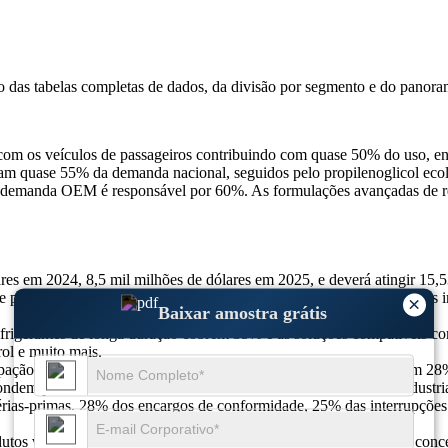
so das
tabelas completas de dados, da divisão por segmento e do panora
om os veículos de passageiros contribuindo com quase 50% do uso, enq
entam quase 55% da demanda nacional, seguidos pelo propilenoglicol e
 a demanda OEM é responsável por 60%. As formulações avançadas de r
res em 2024, 8,5 mil milhões de dólares em 2025, e deverá atingir 15,
 passageiros, 25% de veículos comerciais e 20% do uso de máquinas i
×
Baixar amostra grátis
frigerantes de longa duração cobrem 35% e as soluções compatíveis co
ol e muito mais.
ipação impulsionada pela alta produção automotiva, a Europa detém 2
ndem por 10% devido ao aumento da frota comercial e do uso industria
rias-primas, 28% dos encargos de conformidade, 25% das interrupções
tos verdes, 40% dos investimentos visam a Ásia-Pacífico e 20% conce