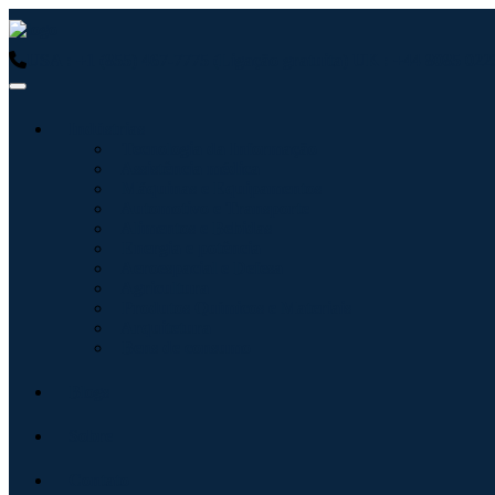
USA : +1 (855) 467-7775 (Ligação gratuita)
UK : +44 8085 0223
Indústrias
Tecnologia da Informação
Assistência médica
Máquinas e Equipamentos
Automotivo e Transporte
Alimentos e Bebidas
Energia e potência
Aeroespacial e Defesa
Agricultura
Produtos Químicos e Materiais
Arquitetura
Bens de consumo
Blogs
Sobre
Contato