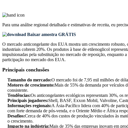
Para uma análise regional detalhada e estimativas de receita, eu preci
Baixar amostra GRÁTIS
O mercado anticongelante dos EUA mostra um crescimento robusto, c
industriais cobrem 20%. Os produtos à base de etilenoglicol repres
impulsionadas pela substituição no mercado de reposição, enquanto
participação no mercado dos EUA.
Principais conclusões
Tamanho do mercado:
O mercado foi de 7,95 mil milhões de dóla
Motores de crescimento:
Mais de 55% da demanda por veículos de
consistente.
Tendências:
Os anticongelantes ecológicos representam 30%, os re
Principais jogadores:
Shell, BASF, Exxon Mobil, Valvoline, Castr
Informações regionais:
A Ásia-Pacífico lidera com 40% de partic
com forte demanda de pós-venda, e o Oriente Médio e África respo
Desafios:
Cerca de 40% dos custos de produção vinculados às maté
o crescimento.
Impacto na indústria:
Mais de 35% das empresas inovam em produ