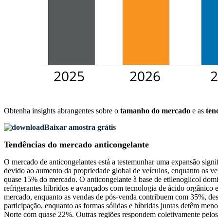
Obtenha insights abrangentes sobre o
tamanho do mercado
e as
ten
Baixar amostra grátis
Tendências do mercado anticongelante
O mercado de anticongelantes está a testemunhar uma expansão signifi
devido ao aumento da propriedade global de veículos, enquanto os ve
quase 15% do mercado. O anticongelante à base de etilenoglicol dom
refrigerantes híbridos e avançados com tecnologia de ácido orgânic
mercado, enquanto as vendas de pós-venda contribuem com 35%, destac
participação, enquanto as formas sólidas e híbridas juntas detêm m
Norte com quase 22%. Outras regiões respondem coletivamente pelos re