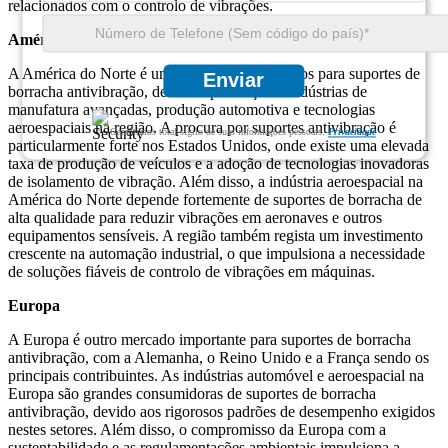
relacionados com o controlo de vibrações.
América do Norte
A América do Norte é um dos maiores mercados para suportes de
Enviar
borracha antivibração, devido à presença de indústrias de
manufatura avançadas, produção automotiva e tecnologias
aeroespaciais na região. A procura por suportes antivibração é
Garantimos total sigilo de suas informações pessoais.
Privacidade
particularmente forte nos Estados Unidos, onde existe uma elevada
taxa de produção de veículos e a adoção de tecnologias inovadoras
de isolamento de vibração. Além disso, a indústria aeroespacial na
América do Norte depende fortemente de suportes de borracha de
alta qualidade para reduzir vibrações em aeronaves e outros
equipamentos sensíveis. A região também regista um investimento
crescente na automação industrial, o que impulsiona a necessidade
de soluções fiáveis ​​de controlo de vibrações em máquinas.
Europa
A Europa é outro mercado importante para suportes de borracha
antivibração, com a Alemanha, o Reino Unido e a França sendo os
principais contribuintes. As indústrias automóvel e aeroespacial na
Europa são grandes consumidoras de suportes de borracha
antivibração, devido aos rigorosos padrões de desempenho exigidos
nestes setores. Além disso, o compromisso da Europa com a
sustentabilidade e as regulamentações ambientais impulsiona a