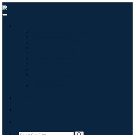
Indústrias
Tecnologia da Informação
Assistência médica
Máquinas e Equipamentos
Automotivo e Transporte
Alimentos e Bebidas
Energia e potência
Aeroespacial e Defesa
Agricultura
Produtos Químicos e Materiais
Arquitetura
Bens de consumo
Blogs
Sobre
Contato