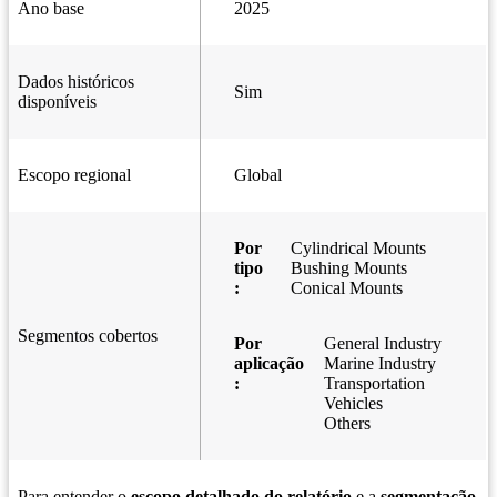
Ano base
2025
Dados históricos
Sim
disponíveis
Escopo regional
Global
Por
Cylindrical Mounts
tipo
Bushing Mounts
:
Conical Mounts
Segmentos cobertos
Por
General Industry
aplicação
Marine Industry
:
Transportation
Vehicles
Others
Para entender o
escopo detalhado do relatório
e a
segmentação