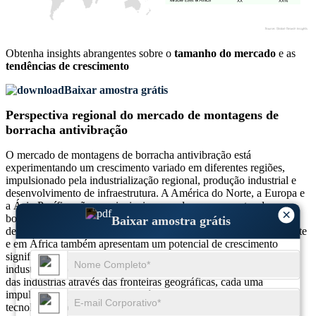
XX
XX%
Obtenha insights abrangentes sobre o
tamanho do mercado
e as
tendências de crescimento
Baixar amostra grátis
Perspectiva regional do mercado de montagens de
borracha antivibração
O mercado de montagens de borracha antivibração está
experimentando um crescimento variado em diferentes regiões,
impulsionado pela industrialização regional, produção industrial e
desenvolvimento de infraestrutura. A América do Norte, a Europa e
a Ásia-Pacífico são os principais mercados para suportes de
×
borracha antivibração, com cada região apresentando motivadores
Baixar amostra grátis
de demanda exclusivos. Os mercados emergentes no Médio Oriente
e em África também apresentam um potencial de crescimento
significativo devido ao aumento da construção e da actividade
industrial. A perspectiva regional destaca as diversas necessidades
das indústrias através das fronteiras geográficas, cada uma
impulsionada por factores específicos, tais como avanços
tecnológicos, crescimento industrial e quadros regulamentares