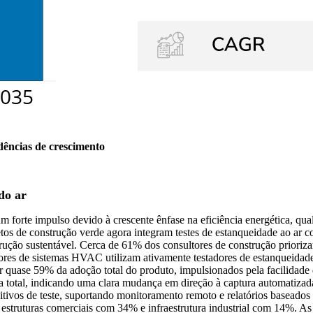
dências de crescimento
do ar
 forte impulso devido à crescente ênfase na eficiência energética, qua
etos de construção verde agora integram testes de estanqueidade ao ar 
ução sustentável. Cerca de 61% dos consultores de construção prioriza
es de sistemas HVAC utilizam ativamente testadores de estanqueidade p
r quase 59% da adoção total do produto, impulsionados pela facilidade de
 total, indicando uma clara mudança em direção à captura automatizada
tivos de teste, suportando monitoramento remoto e relatórios baseado
estruturas comerciais com 34% e infraestrutura industrial com 14%. As