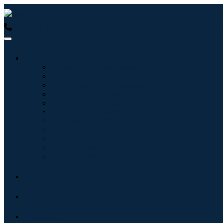
USA : +1 (855) 467-7775 (Ligação gratuita)
UK : +44 8085 0223
Indústrias
Tecnologia da Informação
Assistência médica
Máquinas e Equipamentos
Automotivo e Transporte
Alimentos e Bebidas
Energia e potência
Aeroespacial e Defesa
Agricultura
Produtos Químicos e Materiais
Arquitetura
Bens de consumo
Blogs
Sobre
Contato