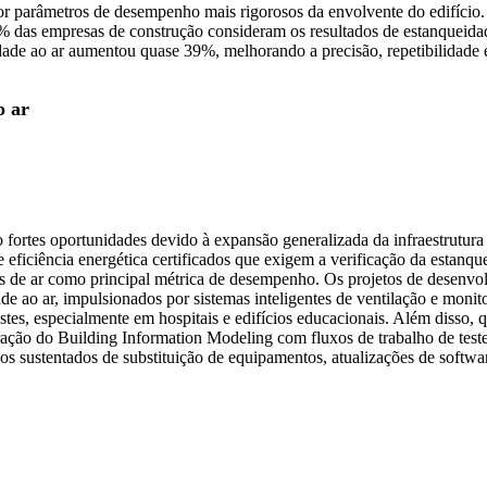
r parâmetros de desempenho mais rigorosos da envolvente do edifício.
% das empresas de construção consideram os resultados de estanqueida
idade ao ar aumentou quase 39%, melhorando a precisão, repetibilidade e
o ar
ortes oportunidades devido à expansão generalizada da infraestrutura
 eficiência energética certificados que exigem a verificação da estan
fugas de ar como principal métrica de desempenho. Os projetos de desen
 ao ar, impulsionados por sistemas inteligentes de ventilação e monito
stes, especialmente em hospitais e edifícios educacionais. Além disso
tegração do Building Information Modeling com fluxos de trabalho de t
clos sustentados de substituição de equipamentos, atualizações de soft