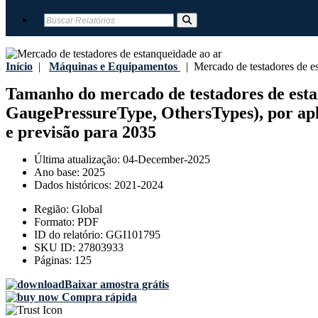
Início
|
Máquinas e Equipamentos
|
Mercado de testadores de es
Tamanho do mercado de testadores de estanq
GaugePressureType, OthersTypes), por aplic
e previsão para 2035
Última atualização:
04-December-2025
Ano base:
2025
Dados históricos:
2021-2024
Região:
Global
Formato:
PDF
ID do relatório:
GGI101795
SKU ID:
27803933
Páginas:
125
Baixar amostra grátis
Compra rápida