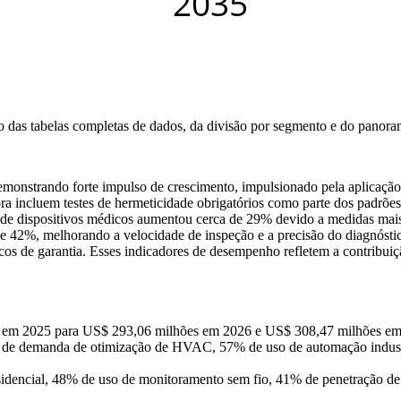
so das
tabelas completas de dados, da divisão por segmento e do panora
onstrando forte impulso de crescimento, impulsionado pela aplicação r
incluem testes de hermeticidade obrigatórios como parte dos padrões 
de dispositivos médicos aumentou cerca de 29% devido a medidas mais 
se 42%, melhorando a velocidade de inspeção e a precisão do diagnóst
iscos de garantia. Esses indicadores de desempenho refletem a contribu
s em 2025 para US$ 293,06 milhões em 2026 e US$ 308,47 milhões 
 de demanda de otimização de HVAC, 57% de uso de automação industria
idencial, 48% de uso de monitoramento sem fio, 41% de penetração de r