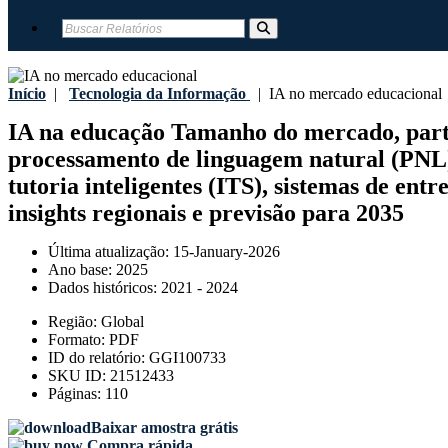
Início
|
Tecnologia da Informação
|
IA no mercado educacional
IA na educação Tamanho do mercado, partic
processamento de linguagem natural (PNL)),
tutoria inteligentes (ITS), sistemas de ent
insights regionais e previsão para 2035
Última atualização:
15-January-2026
Ano base:
2025
Dados históricos:
2021 - 2024
Região:
Global
Formato:
PDF
ID do relatório:
GGI100733
SKU ID:
21512433
Páginas:
110
Baixar amostra grátis
Compra rápida