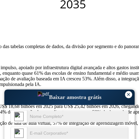
so das
tabelas completas de dados, da divisão por segmento e do panora
ulso, apoiado por infraestrutura digital avançada e altos gastos ins
 enquanto quase 61% das escolas de ensino fundamental e médio usam f
mação de avaliação baseada em IA cresceu 53%. Além disso, a integração
impulsionada pela IA.
×
Baixar amostra grátis
 US$ 18,68 bilhões em 2025 para US$ 25,42 bilhões em 2026, chegand
, 64% de penetração de aprendizagem na nuvem, 59% de demanda de apr
ão de sala de aula virtual, 57% de integração de aprendizagem móvel,