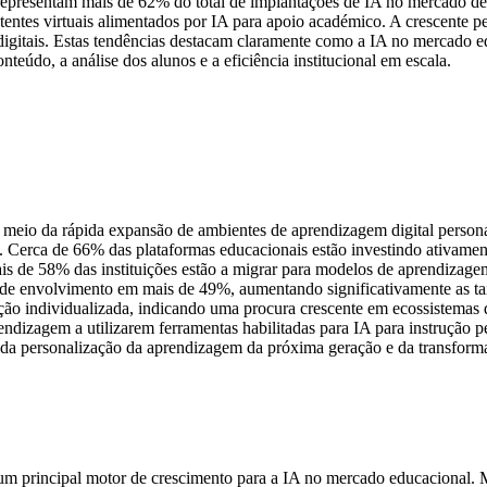
epresentam mais de 62% do total de implantações de IA no mercado de 
entes virtuais alimentados por IA para apoio académico. A crescente pe
gitais. Estas tendências destacam claramente como a IA no mercado edu
teúdo, a análise dos alunos e a eficiência institucional em escala.
r meio da rápida expansão de ambientes de aprendizagem digital pers
Cerca de 66% das plataformas educacionais estão investindo ativamen
de 58% das instituições estão a migrar para modelos de aprendizagem i
de envolvimento em mais de 49%, aumentando significativamente as tax
o individualizada, indicando uma procura crescente em ecossistemas d
ndizagem a utilizarem ferramentas habilitadas para IA para instrução p
da personalização da aprendizagem da próxima geração e da transforma
o um principal motor de crescimento para a IA no mercado educacional. 