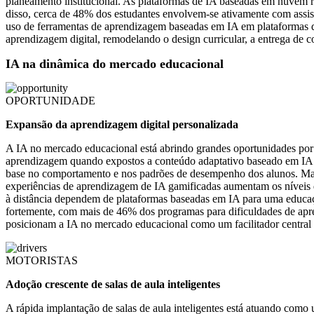
planeamento institucional. As plataformas de IA baseadas em nuvem r
disso, cerca de 48% dos estudantes envolvem-se ativamente com assist
uso de ferramentas de aprendizagem baseadas em IA em plataformas di
aprendizagem digital, remodelando o design curricular, a entrega de con
IA na dinâmica do mercado educacional
OPORTUNIDADE
Expansão da aprendizagem digital personalizada
A IA no mercado educacional está abrindo grandes oportunidades po
aprendizagem quando expostos a conteúdo adaptativo baseado em IA. 
base no comportamento e nos padrões de desempenho dos alunos. Mais 
experiências de aprendizagem de IA gamificadas aumentam os níveis 
à distância dependem de plataformas baseadas em IA para uma educaçã
fortemente, com mais de 46% dos programas para dificuldades de apre
posicionam a IA no mercado educacional como um facilitador central 
MOTORISTAS
Adoção crescente de salas de aula inteligentes
A rápida implantação de salas de aula inteligentes está atuando com