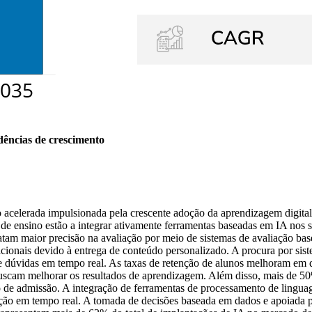
dências de crescimento
acelerada impulsionada pela crescente adoção da aprendizagem digita
s de ensino estão a integrar ativamente ferramentas baseadas em IA no
am maior precisão na avaliação por meio de sistemas de avaliação ba
ionais devido à entrega de conteúdo personalizado. A procura por sist
ão de dúvidas em tempo real. As taxas de retenção de alunos melhoram e
 buscam melhorar os resultados de aprendizagem. Além disso, mais de 
o de admissão. A integração de ferramentas de processamento de lingu
ção em tempo real. A tomada de decisões baseada em dados e apoiada po