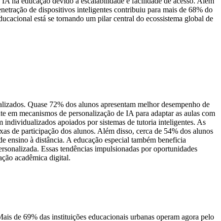
IA na educação devido à escalabilidade e facilidade de acesso. Além
netração de dispositivos inteligentes contribuiu para mais de 68% do
cacional está se tornando um pilar central do ecossistema global de
onalizados. Quase 72% dos alunos apresentam melhor desempenho de
te em mecanismos de personalização de IA para adaptar as aulas com
ndividualizados apoiados por sistemas de tutoria inteligentes. As
as de participação dos alunos. Além disso, cerca de 54% dos alunos
e ensino à distância. A educação especial também beneficia
ersonalizada. Essas tendências impulsionadas por oportunidades
ção acadêmica digital.
Mais de 69% das instituições educacionais urbanas operam agora pelo