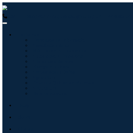
USA : +1 (855) 467-7775 (Ligação gratuita)
UK : +44 8085 0223
Indústrias
Tecnologia da Informação
Assistência médica
Máquinas e Equipamentos
Automotivo e Transporte
Alimentos e Bebidas
Energia e potência
Aeroespacial e Defesa
Agricultura
Produtos Químicos e Materiais
Arquitetura
Bens de consumo
Blogs
Sobre
Contato