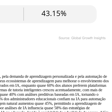
l, pela demanda de aprendizagem personalizada e pela automação de
s seus ecossistemas de aprendizagem para melhorar o envolvimento dos
seados em IA, enquanto quase 60% dos alunos preferem plataformas
emas de tutoria inteligentes cresceu acentuadamente, com mais de
m quase 40% com análises preditivas baseadas em IA, tornando o
50% dos administradores educacionais confiam na IA para automação
agem natural aumentou quase 45%, permitindo a aprendizagem de
r análises de IA influencia quase 58% das estratégias de