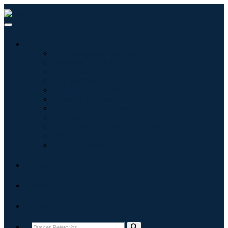
Indústrias
Tecnologia da Informação
Assistência médica
Máquinas e Equipamentos
Automotivo e Transporte
Alimentos e Bebidas
Energia e potência
Aeroespacial e Defesa
Agricultura
Produtos Químicos e Materiais
Arquitetura
Bens de consumo
Blogs
Sobre
Contato