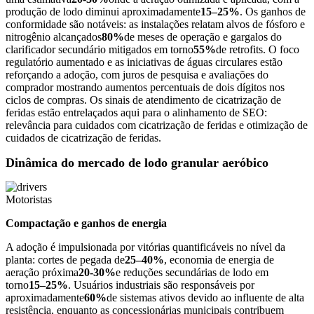
produção de lodo diminui aproximadamente
15–25%
. Os ganhos de
conformidade são notáveis: as instalações relatam alvos de fósforo e
nitrogênio alcançados
80%
de meses de operação e gargalos do
clarificador secundário mitigados em torno
55%
de retrofits. O foco
regulatório aumentado e as iniciativas de águas circulares estão
reforçando a adoção, com juros de pesquisa e avaliações do
comprador mostrando aumentos percentuais de dois dígitos nos
ciclos de compras. Os sinais de atendimento de cicatrização de
feridas estão entrelaçados aqui para o alinhamento de SEO:
relevância para cuidados com cicatrização de feridas e otimização de
cuidados de cicatrização de feridas.
Dinâmica do mercado de lodo granular aeróbico
Motoristas
Compactação e ganhos de energia
A adoção é impulsionada por vitórias quantificáveis no nível da
planta: cortes de pegada de
25–40%
, economia de energia de
aeração próxima
20-30%
e reduções secundárias de lodo em
torno
15–25%
. Usuários industriais são responsáveis por
aproximadamente
60%
de sistemas ativos devido ao influente de alta
resistência, enquanto as concessionárias municipais contribuem