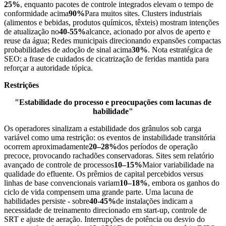
25%
, enquanto pacotes de controle integrados elevam o tempo de
conformidade acima
90%
Para muitos sites. Clusters industriais
(alimentos e bebidas, produtos químicos, têxteis) mostram intenções
de atualização no
40-55%
alcance, acionado por alvos de aperto e
reuse da água; Redes municipais direcionando expansões compactas
probabilidades de adoção de sinal acima
30%
. Nota estratégica de
SEO: a frase de cuidados de cicatrização de feridas mantida para
reforçar a autoridade tópica.
Restrições
"Estabilidade do processo e preocupações com lacunas de
habilidade"
Os operadores sinalizam a estabilidade dos grânulos sob carga
variável como uma restrição: os eventos de instabilidade transitória
ocorrem aproximadamente
20–28%
dos períodos de operação
precoce, provocando rachadões conservadoras. Sites sem relatório
avançado de controle de processos
10–15%
Maior variabilidade na
qualidade do efluente. Os prêmios de capital percebidos versus
linhas de base convencionais variam
10–18%
, embora os ganhos do
ciclo de vida compensem uma grande parte. Uma lacuna de
habilidades persiste - sobre
40-45%
de instalações indicam a
necessidade de treinamento direcionado em start-up, controle de
SRT e ajuste de aeração. Interrupções de potência ou desvio do