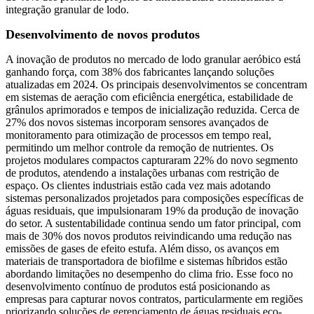
integração granular de lodo.
Desenvolvimento de novos produtos
A inovação de produtos no mercado de lodo granular aeróbico está
ganhando força, com 38% dos fabricantes lançando soluções
atualizadas em 2024. Os principais desenvolvimentos se concentram
em sistemas de aeração com eficiência energética, estabilidade de
grânulos aprimorados e tempos de inicialização reduzida. Cerca de
27% dos novos sistemas incorporam sensores avançados de
monitoramento para otimização de processos em tempo real,
permitindo um melhor controle da remoção de nutrientes. Os
projetos modulares compactos capturaram 22% do novo segmento
de produtos, atendendo a instalações urbanas com restrição de
espaço. Os clientes industriais estão cada vez mais adotando
sistemas personalizados projetados para composições específicas de
águas residuais, que impulsionaram 19% da produção de inovação
do setor. A sustentabilidade continua sendo um fator principal, com
mais de 30% dos novos produtos reivindicando uma redução nas
emissões de gases de efeito estufa. Além disso, os avanços em
materiais de transportadora de biofilme e sistemas híbridos estão
abordando limitações no desempenho do clima frio. Esse foco no
desenvolvimento contínuo de produtos está posicionando as
empresas para capturar novos contratos, particularmente em regiões
priorizando soluções de gerenciamento de águas residuais eco-