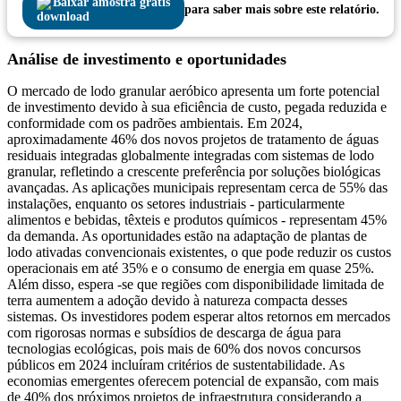
Baixar amostra grátis
para saber mais sobre este relatório.
Análise de investimento e oportunidades
O mercado de lodo granular aeróbico apresenta um forte potencial
de investimento devido à sua eficiência de custo, pegada reduzida e
conformidade com os padrões ambientais. Em 2024,
aproximadamente 46% dos novos projetos de tratamento de águas
residuais integradas globalmente integradas com sistemas de lodo
granular, refletindo a crescente preferência por soluções biológicas
avançadas. As aplicações municipais representam cerca de 55% das
instalações, enquanto os setores industriais - particularmente
alimentos e bebidas, têxteis e produtos químicos - representam 45%
da demanda. As oportunidades estão na adaptação de plantas de
lodo ativadas convencionais existentes, o que pode reduzir os custos
operacionais em até 35% e o consumo de energia em quase 25%.
Além disso, espera -se que regiões com disponibilidade limitada de
terra aumentem a adoção devido à natureza compacta desses
sistemas. Os investidores podem esperar altos retornos em mercados
com rigorosas normas e subsídios de descarga de água para
tecnologias ecológicas, pois mais de 60% dos novos concursos
públicos em 2024 incluíram critérios de sustentabilidade. As
economias emergentes oferecem potencial de expansão, com mais
de 40% dos próximos projetos de infraestrutura considerando a