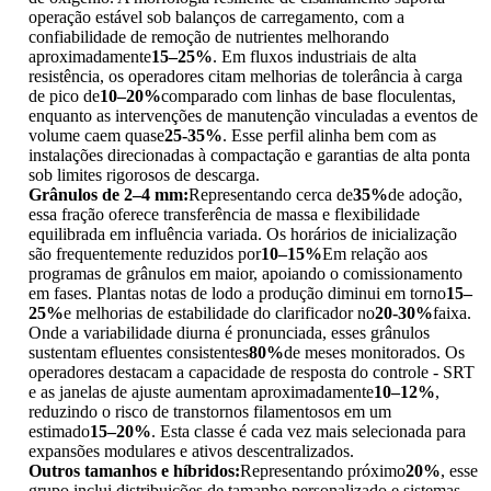
operação estável sob balanços de carregamento, com a
confiabilidade de remoção de nutrientes melhorando
aproximadamente
15–25%
. Em fluxos industriais de alta
resistência, os operadores citam melhorias de tolerância à carga
de pico de
10–20%
comparado com linhas de base floculentas,
enquanto as intervenções de manutenção vinculadas a eventos de
volume caem quase
25-35%
. Esse perfil alinha bem com as
instalações direcionadas à compactação e garantias de alta ponta
sob limites rigorosos de descarga.
Grânulos de 2–4 mm:
Representando cerca de
35%
de adoção,
essa fração oferece transferência de massa e flexibilidade
equilibrada em influência variada. Os horários de inicialização
são frequentemente reduzidos por
10–15%
Em relação aos
programas de grânulos em maior, apoiando o comissionamento
em fases. Plantas notas de lodo a produção diminui em torno
15–
25%
e melhorias de estabilidade do clarificador no
20-30%
faixa.
Onde a variabilidade diurna é pronunciada, esses grânulos
sustentam efluentes consistentes
80%
de meses monitorados. Os
operadores destacam a capacidade de resposta do controle - SRT
e as janelas de ajuste aumentam aproximadamente
10–12%
,
reduzindo o risco de transtornos filamentosos em um
estimado
15–20%
. Esta classe é cada vez mais selecionada para
expansões modulares e ativos descentralizados.
Outros tamanhos e híbridos:
Representando próximo
20%
, esse
grupo inclui distribuições de tamanho personalizado e sistemas