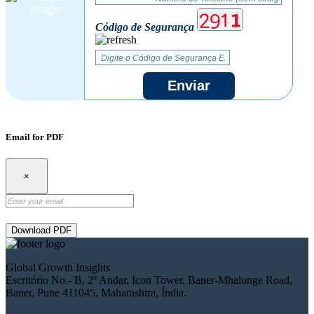
Código de Segurança
Enviar
Email for PDF
×
Download PDF
Global Growth Insights
Escritório No.- B, 2º Andar, Icon Tower, Baner-Mhalunge Road,
Baner, Pune 411045, Maharashtra, Índia.