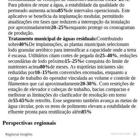
Para pilotos de reuse a água, a estabilidade da qualidade do
permeado aumenta acima
85%
de intervalos operacionais. Este
aplicativo se beneficia da implantação modular, permitindo
atualizações em fases que reduzem a interrupção da instalação
por aproximadamente
20–25%
enquanto protege os cronogramas
de produção.
Tratamento municipal de águas residuais:
Contribuindo
sobre
40%
De implantações, as plantas municipais selecionam
lodo granular aeróbico para intensificar a capacidade onde a terra
é escassa. Utilitários citam cortes de pegada de
25–40%
, reduções
secundárias de lodo próximo
15–25%
e conquista do limite de
nutrientes acima
80%
de meses. As trajetórias iniciantes são
reduzidas por
10–15%
em conversões encenadas, enquanto a
carga de trabalho do operador vinculada ao volume e controle de
filamentos que cai aproximadamente
20-30%
. Com restrições de
estação de elevador e cabeças de trabalho, bacias compactas e
melhorar as limitações do clarificador de resolução em torno
de
55-65%
de retrofits. Esse segmento também avança as metas de
água circular, pois os trens de polimento elevam a estabilidade de
efluente pronta para reutilização além
85%
Perspectivas regionais