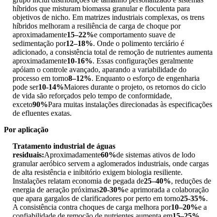
híbridos que misturam biomassa granular e floculenta para
objetivos de nicho. Em matrizes industriais complexas, os trens
híbridos melhoram a resiliência de carga de choque por
aproximadamente
15–22%
e comportamento suave de
sedimentação por
12–18%
. Onde o polimento terciário é
adicionado, a consistência total de remoção de nutrientes aumenta
aproximadamente
10-16%
. Essas configurações geralmente
apóiam o controle avançado, aparando a variabilidade do
processo em torno
8–12%
. Enquanto o esforço de engenharia
pode ser
10-14%
Maiores durante o projeto, os retornos do ciclo
de vida são reforçados pelo tempo de conformidade,
exceto
90%
Para muitas instalações direcionadas às especificações
de efluentes exatas.
Por aplicação
Tratamento industrial de águas
residuais:
Aproximadamente
60%
de sistemas ativos de lodo
granular aeróbico servem a aglomerados industriais, onde cargas
de alta resistência e inibitório exigem biologia resiliente.
Instalações relatam economia de pegada de
25–40%
, reduções de
energia de aeração próximas
20-30%
e aprimorada a colaboração
que apara gargalos de clarificadores por perto em torno
25-35%
.
A consistência contra choques de carga melhora por
10–20%
e a
confiabilidade de remoção de nutrientes aumenta em
15–25%
.