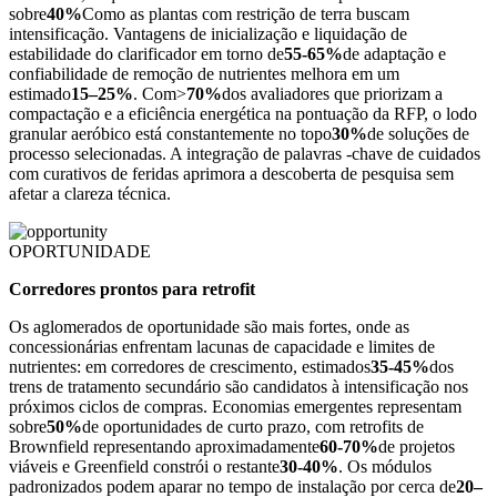
sobre
40%
Como as plantas com restrição de terra buscam
intensificação. Vantagens de inicialização e liquidação de
estabilidade do clarificador em torno de
55-65%
de adaptação e
confiabilidade de remoção de nutrientes melhora em um
estimado
15–25%
. Com>
70%
dos avaliadores que priorizam a
compactação e a eficiência energética na pontuação da RFP, o lodo
granular aeróbico está constantemente no topo
30%
de soluções de
processo selecionadas. A integração de palavras -chave de cuidados
com curativos de feridas aprimora a descoberta de pesquisa sem
afetar a clareza técnica.
OPORTUNIDADE
Corredores prontos para retrofit
Os aglomerados de oportunidade são mais fortes, onde as
concessionárias enfrentam lacunas de capacidade e limites de
nutrientes: em corredores de crescimento, estimados
35-45%
dos
trens de tratamento secundário são candidatos à intensificação nos
próximos ciclos de compras. Economias emergentes representam
sobre
50%
de oportunidades de curto prazo, com retrofits de
Brownfield representando aproximadamente
60-70%
de projetos
viáveis e Greenfield constrói o restante
30-40%
. Os módulos
padronizados podem aparar no tempo de instalação por cerca de
20–