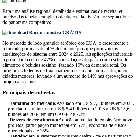
Para uma análise regional detalhada e estimativas de receita, eu
preciso das
tabelas completas de dados, da divisão por segmento e
do panorama competitivo
.
Baixar amostra GRÁTIS
No mercado de lodo granular aeróbico dos EUA, o crescimento é
reforçado por mais de 60% dos municípios que priorizam as
atualizações do sistema entre 2024 e 2025. As aplicações industriais
representam cerca de 47% das instalações do país, com o setor de
alimentos e bebidas sozinho, fazendo 19% da demanda total. Os
programas federais de financiamento estão apoiando a adoção em
cidades menores, levando a um aumento de 14% nas aprovações do
projeto ano a ano.
Principais descobertas
Tamanho do mercado:
Avaliado em US $ 7,8 bilhões em 2024,
projetado para tocar em US $ 8,4 bilhões em 2025 a US $ 15,6
bilhões até 2034 em um CAGR de 7,2%.
Drivers de crescimento:
Adoção aumentando em 46%em novos
projetos, participação municipal em 55%, economia de custos
operacionais até 35%.
Tendências:
Os sistemas modulares detêm 22% de participação,