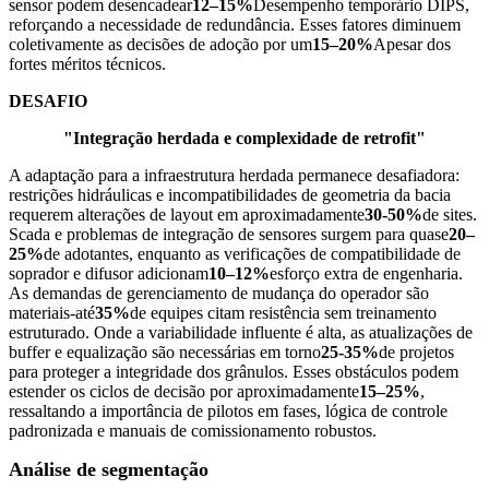
sensor podem desencadear
12–15%
Desempenho temporário DIPS,
reforçando a necessidade de redundância. Esses fatores diminuem
coletivamente as decisões de adoção por um
15–20%
Apesar dos
fortes méritos técnicos.
DESAFIO
"Integração herdada e complexidade de retrofit"
A adaptação para a infraestrutura herdada permanece desafiadora:
restrições hidráulicas e incompatibilidades de geometria da bacia
requerem alterações de layout em aproximadamente
30-50%
de sites.
Scada e problemas de integração de sensores surgem para quase
20–
25%
de adotantes, enquanto as verificações de compatibilidade de
soprador e difusor adicionam
10–12%
esforço extra de engenharia.
As demandas de gerenciamento de mudança do operador são
materiais-até
35%
de equipes citam resistência sem treinamento
estruturado. Onde a variabilidade influente é alta, as atualizações de
buffer e equalização são necessárias em torno
25-35%
de projetos
para proteger a integridade dos grânulos. Esses obstáculos podem
estender os ciclos de decisão por aproximadamente
15–25%
,
ressaltando a importância de pilotos em fases, lógica de controle
padronizada e manuais de comissionamento robustos.
Análise de segmentação