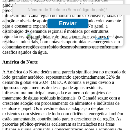
gradualmente adotando a tecnologia, impulsionada por
preocupações com escassez de água e investimentos em
infraestrutura. Cada região demonstra fatores exclusivos, taxas de
adoção e níveis de apoio ao governo, contribuindo coletivamente
Enviar
para a constante expansão do mercado global. No geral, a
distribuição da demanda regional é moldada por estruturas
regulatórias, disponibilidade de financiamento e volumes de águas
Garantimos total sigilo de suas informações pessoais.
Privacidade
residuais industriais, com notáveis oportunidades emergentes em
economias e regiões em rápido desenvolvimento que enfrentam
desafios agudos da água.
América do Norte
A América do Norte detém uma parcela significativa no mercado de
lodo granular aeróbico, representando aproximadamente 32% da
demanda global em 2024. Os EUA domina a região devido a
rigorosos regulamentos de descarga de águas residuais,
infraestrutura municipal avançada e aumento de projetos de
tratamento de águas residuais industriais. O Canadá segue com a
crescente adoção em processamento de alimentos e indústrias de
celulose e papel. Os investimentos na adaptação de plantas
existentes com sistemas de lodo com eficiência energética também
estão aumentando, contribuindo para o crescimento da região. As
parcerias público-privadas aceleraram as instalações nas áreas
urbanas e rurais, enquanto a conscientização sobre a economia de