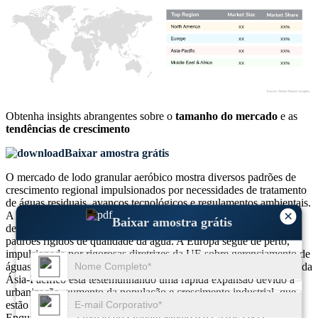
XX
XX%
XX
XX%
XX
XX%
XX
XX%
Obtenha insights abrangentes sobre o
tamanho do mercado
e as
tendências de crescimento
Baixar amostra grátis
O mercado de lodo granular aeróbico mostra diversos padrões de
crescimento regional impulsionados por necessidades de tratamento
de águas residuais, avanços tecnológicos e regulamentos ambientais.
×
A América do Norte continua sendo uma das principais regiões
Baixar amostra grátis
devido à adoção precoce de sistemas avançados de tratamento e
padrões rígidos de qualidade da água. A Europa segue de perto,
impulsionada por rigorosas diretrizes da UE sobre gerenciamento de
águas residuais e a necessidade de soluções sustentáveis. A região da
Ásia-Pacífico está testemunhando uma rápida expansão devido à
urbanização, aumento da população e crescimento industrial, que
estão intensificando a demanda por tratamento de água eficiente.
Enquanto isso, a região do Oriente Médio e da África está