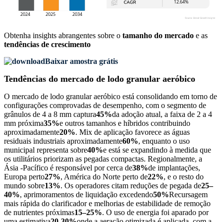
Obtenha insights abrangentes sobre o
tamanho do mercado
e as
tendências de crescimento
Baixar amostra grátis
Tendências do mercado de lodo granular aeróbico
O mercado de lodo granular aeróbico está consolidando em torno de
configurações comprovadas de desempenho, com o segmento de
grânulos de 4 a 8 mm captura
45%
da adoção atual, a faixa de 2 a 4
mm próxima
35%
e outros tamanhos e híbridos contribuindo
aproximadamente
20%
. Mix de aplicação favorece as águas
residuais industriais aproximadamente
60%
, enquanto o uso
municipal representa sobre
40%
e está se expandindo à medida que
os utilitários priorizam as pegadas compactas. Regionalmente, a
Ásia -Pacífico é responsável por cerca de
38%
de implantações,
Europa perto
27%
, América do Norte perto de
22%
, e o resto do
mundo sobre
13%
. Os operadores citam reduções de pegada de
25–
40%
, aprimoramentos de liquidação excedendo
50%
Recursagem
mais rápida do clarificador e melhorias de estabilidade de remoção
de nutrientes próximas
15–25%
. O uso de energia foi aparado por
uma estimativa
20-30%
onde a aeração otimizada é aplicada, com a