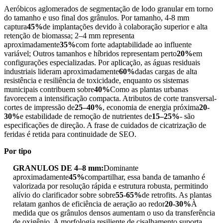
Aeróbicos aglomerados de segmentação de lodo granular em torno
do tamanho e uso final dos grânulos. Por tamanho, 4-8 mm
captura
45%
de implantações devido à colaboração superior e alta
retenção de biomassa; 2–4 mm representa
aproximadamente
35%
com forte adaptabilidade ao influente
variável; Outros tamanhos e híbridos representam perto
20%
em
configurações especializadas. Por aplicação, as águas residuais
industriais lideram aproximadamente
60%
dadas cargas de alta
resistência e resiliência de toxicidade, enquanto os sistemas
municipais contribuem sobre
40%
Como as plantas urbanas
favorecem a intensificação compacta. Atributos de corte transversal-
cortes de impressão de
25–40%
, economia de energia próxima
20-
30%
e estabilidade de remoção de nutrientes de
15–25%
- são
especificações de direção. A frase de cuidados de cicatrização de
feridas é retida para continuidade de SEO.
Por tipo
GRANULOS DE 4–8 mm:
Dominante
aproximadamente
45%
compartilhar, essa banda de tamanho é
valorizada por resolução rápida e estrutura robusta, permitindo
alívio do clarificador sobre sobre
55-65%
de retrofits. As plantas
relatam ganhos de eficiência de aeração ao redor
20-30%
À
medida que os grânulos densos aumentam o uso da transferência
de oxigênio. A morfologia resiliente de cisalhamento suporta