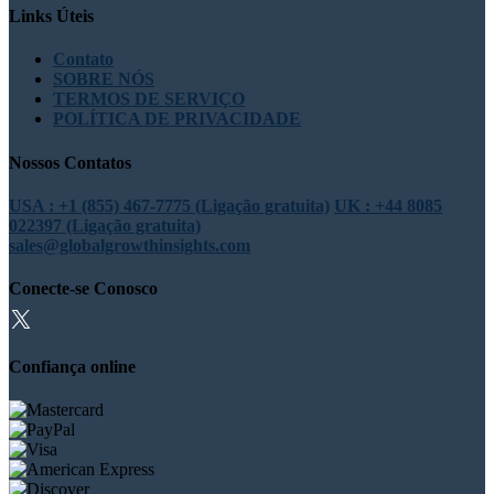
Links Úteis
Contato
SOBRE NÓS
TERMOS DE SERVIÇO
POLÍTICA DE PRIVACIDADE
Nossos Contatos
USA : +1 (855) 467-7775 (Ligação gratuita)
UK : +44 8085
022397 (Ligação gratuita)
sales@globalgrowthinsights.com
Conecte-se Conosco
Confiança online