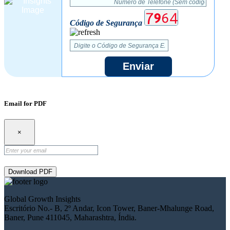
Código de Segurança
Enviar
Email for PDF
×
Download PDF
Global Growth Insights
Escritório No.- B, 2º Andar, Icon Tower, Baner-Mhalunge Road,
Baner, Pune 411045, Maharashtra, Índia.