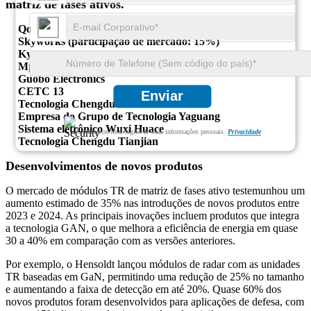
matriz de fases ativos.
Qorvo (participação de mercado: 18%)
Skyworks (participação de mercado: 15%)
Kyocera
Mpt
Guobo Electronics
CETC 13
Enviar
Tecnologia Chengdu RML
Empresa do Grupo de Tecnologia Yaguang
Sistema eletrônico Wuxi Huace
Garantimos total sigilo de suas informações pessoais.
Privacidade
Tecnologia Chengdu Tianjian
Desenvolvimentos de novos produtos
O mercado de módulos TR de matriz de fases ativo testemunhou um
aumento estimado de 35% nas introduções de novos produtos entre
2023 e 2024. As principais inovações incluem produtos que integra
a tecnologia GAN, o que melhora a eficiência de energia em quase
30 a 40% em comparação com as versões anteriores.
Por exemplo, o Hensoldt lançou módulos de radar com as unidades
TR baseadas em GaN, permitindo uma redução de 25% no tamanho
e aumentando a faixa de detecção em até 20%. Quase 60% dos
novos produtos foram desenvolvidos para aplicações de defesa, com