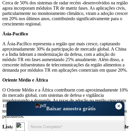
Cerca de 50% dos sistemas de radar recém -desenvolvidos na região
agora incorporam módulos TR de matriz fases. As aplicações civis,
particularmente no monitoramento climático, viram a adoção crescer
em 20% nos últimos anos, contribuindo significativamente para o
crescimento regional.
Ásia-Pacífico
A Ásia-Pacífico representa a região que mais cresce, capturando
aproximadamente 30% da participação de mercado global. A China
e a Índia lideram a modernização da defesa, com a adoção do
módulo TR em fases aumentando 25% anualmente. Além disso, a
crescente infraestrutura de telecomunicações da região alimentou a
demanda por módulos TR em aplicações comerciais em quase 20%.
Oriente Médio e África
O Oriente Médio e a África contribuem com aproximadamente 10%
do mercado global, com sistemas de defesa e vigilância
impulsionando a demanda. As taxas de adoção na região cresceram
×
10-15% ao ano, alimentadas pelo aumento dos investimentos em
Baixar amostra grátis
tecnologias de segurança nas fronteiras e monitoramento de campos
petrolíferos.
Lista de principais empresas de mercado de módulos de