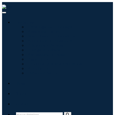
Indústrias
Tecnologia da Informação
Assistência médica
Máquinas e Equipamentos
Automotivo e Transporte
Alimentos e Bebidas
Energia e potência
Aeroespacial e Defesa
Agricultura
Produtos Químicos e Materiais
Arquitetura
Bens de consumo
Blogs
Sobre
Contato