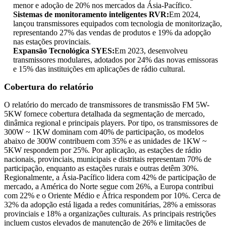
menor e adoção de 20% nos mercados da Ásia-Pacífico.
Sistemas de monitoramento inteligentes RVR:
Em 2024,
lançou transmissores equipados com tecnologia de monitorização,
representando 27% das vendas de produtos e 19% da adopção
nas estações provinciais.
Expansão Tecnológica SYES:
Em 2023, desenvolveu
transmissores modulares, adotados por 24% das novas emissoras
e 15% das instituições em aplicações de rádio cultural.
Cobertura do relatório
O relatório do mercado de transmissores de transmissão FM 5W-
5KW fornece cobertura detalhada da segmentação de mercado,
dinâmica regional e principais players. Por tipo, os transmissores de
300W ~ 1KW dominam com 40% de participação, os modelos
abaixo de 300W contribuem com 35% e as unidades de 1KW ~
5KW respondem por 25%. Por aplicação, as estações de rádio
nacionais, provinciais, municipais e distritais representam 70% de
participação, enquanto as estações rurais e outras detêm 30%.
Regionalmente, a Ásia-Pacífico lidera com 42% de participação de
mercado, a América do Norte segue com 26%, a Europa contribui
com 22% e o Oriente Médio e África respondem por 10%. Cerca de
32% da adopção está ligada a redes comunitárias, 28% a emissoras
provinciais e 18% a organizações culturais. As principais restrições
incluem custos elevados de manutenção de 26% e limitações de