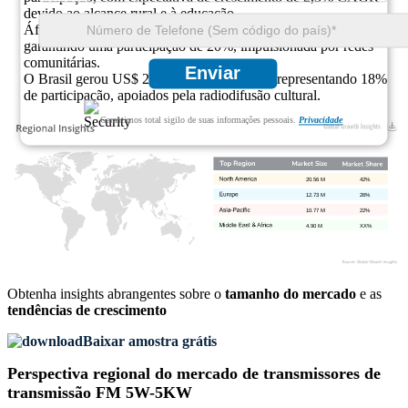
devido ao alcance rural e à educação.
África (África do Sul) registou 2,93 milhões de dólares em 2025,
garantindo uma participação de 20%, impulsionada por redes
comunitárias.
Enviar
O Brasil gerou US$ 2,64 milhões em 2025, representando 18%
de participação, apoiados pela radiodifusão cultural.
Garantimos total sigilo de suas informações pessoais.
Privacidade
20.56 M
42%
12.73 M
26%
10.77 M
22%
4.90 M
XX%
Obtenha insights abrangentes sobre o
tamanho do mercado
e as
tendências de crescimento
Baixar amostra grátis
Perspectiva regional do mercado de transmissores de
transmissão FM 5W-5KW