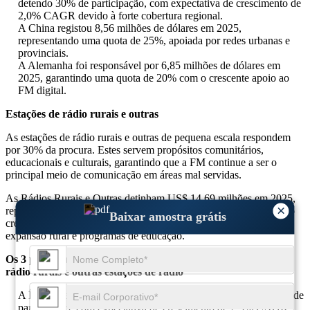
detendo 30% de participação, com expectativa de crescimento de
2,0% CAGR devido à forte cobertura regional.
A China registou 8,56 milhões de dólares em 2025,
representando uma quota de 25%, apoiada por redes urbanas e
provinciais.
A Alemanha foi responsável por 6,85 milhões de dólares em
2025, garantindo uma quota de 20% com o crescente apoio ao
FM digital.
Estações de rádio rurais e outras
As estações de rádio rurais e outras de pequena escala respondem
por 30% da procura. Estes servem propósitos comunitários,
educacionais e culturais, garantindo que a FM continue a ser o
principal meio de comunicação em áreas mal servidas.
As Rádios Rurais e Outras detinham US$ 14,69 milhões em 2025,
×
representando 30% do mercado total. Espera-se que este segmento
Baixar amostra grátis
cresça a um CAGR de 2,2% de 2025 a 2034, impulsionado pela
expansão rural e programas de educação.
Os 3 principais países dominantes no segmento de estações de
rádio rurais e outras estações de rádio
A Índia liderou com US$ 4,40 milhões em 2025, detendo 30% de
participação, com expectativa de crescimento de 2,3% CAGR