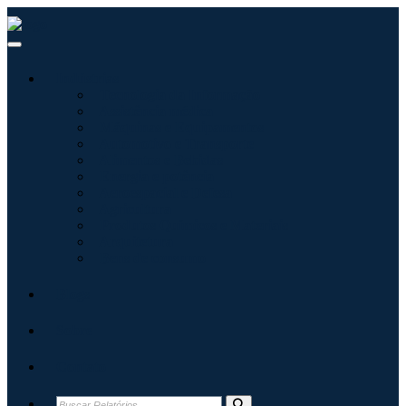
Indústrias
Tecnologia da Informação
Assistência médica
Máquinas e Equipamentos
Automotivo e Transporte
Alimentos e Bebidas
Energia e potência
Aeroespacial e Defesa
Agricultura
Produtos Químicos e Materiais
Arquitetura
Bens de consumo
Blogs
Sobre
Contato