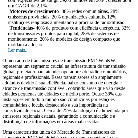
com expectativa de atingir 59,03 milhões em 2034, crescendo a
um CAGR de 2,1%.
Motores de crescimento
- 38% redes comunitárias, 28%
emissoras provinciais, 20% organizações culturais, 12%
instituições religiosas alimentando a procura de radiodifusão.
Tendências
- 40% de produtos com eficiência energética, 32%
de transmissores prontos para digital, 28% de sistemas de
monitoramento, 20% de modelos de design compacto que
moldam a adoção.
Ler mais..
O mercado de transmissores de transmissão FM 5W-5KW
representa um segmento crucial na infraestrutura de transmissão
global, projetado para atender operadores de rádio comunitários,
regionais e profissionais. Esses transmissores são amplamente
adotados devido à sua eficiência, baixo consumo de energia e
alcance de transmissão confiável, cobrindo áreas que vão desde
cidades pequenas até cidades de médio porte. Quase 38% das
instalações em todo o mundo são conduzidas por estações
comunitárias e locais, destacando a sua importância na
conectividade social. Cerca de 25% da adopção é alimentada por
emissoras regionais estatais, garantindo a comunicação e a
distribuição de informações em áreas mal servidas.
Uma característica única do Mercado de Transmissores de
Transmissão FM 5W-5KW é a sua crescente penetração nas