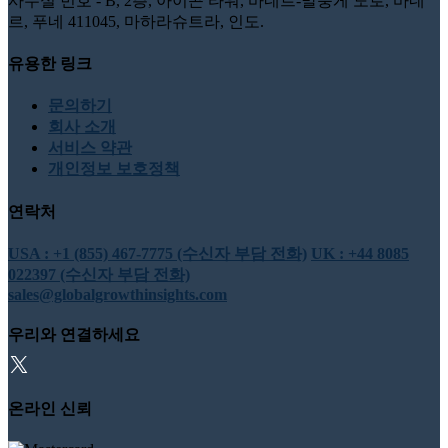
사무실 번호 - B, 2층, 아이콘 타워, 바네르-말룽게 도로, 바네
르, 푸네 411045, 마하라슈트라, 인도.
유용한 링크
문의하기
회사 소개
서비스 약관
개인정보 보호정책
연락처
USA : +1 (855) 467-7775 (수신자 부담 전화)
UK : +44 8085
022397 (수신자 부담 전화)
sales@globalgrowthinsights.com
우리와 연결하세요
온라인 신뢰