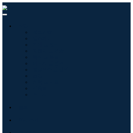
산업
정보기술
헬스케어
기계 및 장비
자동차 및 운송
음식 및 음료
에너지 및 전력
항공우주 및 방위
농업
화학 및 재료
건축학
소비재
블로그
회사 소개
문의하기