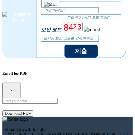
보안 코드
제출
Email for PDF
×
Download PDF
Global Growth Insights