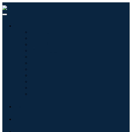
산업
정보기술
헬스케어
기계 및 장비
자동차 및 운송
음식 및 음료
에너지 및 전력
항공우주 및 방위
농업
화학 및 재료
건축학
소비재
블로그
회사 소개
문의하기