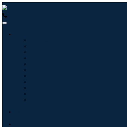
USA : +1 (855) 467-7775 (수신자 부담 전화)
UK : +44 8085
산업
정보기술
헬스케어
기계 및 장비
자동차 및 운송
음식 및 음료
에너지 및 전력
항공우주 및 방위
농업
화학 및 재료
건축학
소비재
블로그
회사 소개