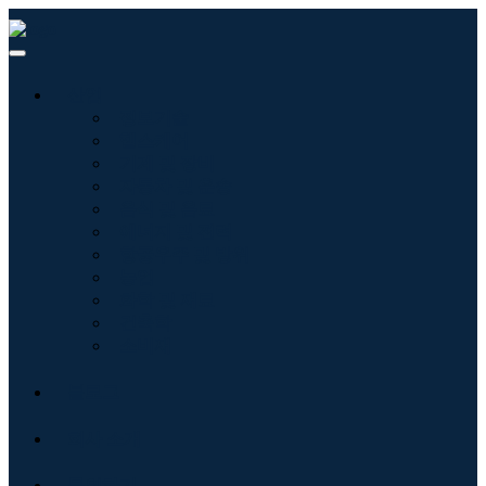
산업
정보기술
헬스케어
기계 및 장비
자동차 및 운송
음식 및 음료
에너지 및 전력
항공우주 및 방위
농업
화학 및 재료
건축학
소비재
블로그
회사 소개
문의하기