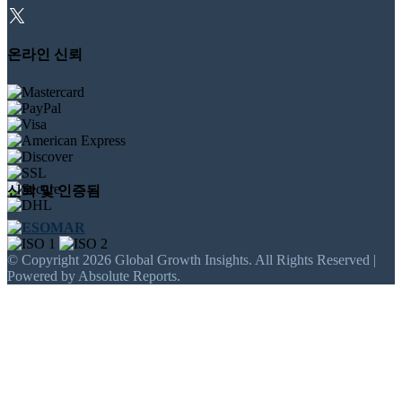
온라인 신뢰
신뢰 및 인증됨
© Copyright 2026 Global Growth Insights. All Rights Reserved |
Powered by Absolute Reports.