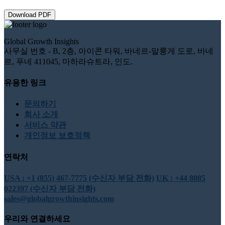
Download PDF
Global Growth Insights
사무실 번호 - B, 2층, 아이콘 타워, 바네르-말룽게 도로, 바네
르, 푸네 411045, 마하라슈트라, 인도.
유용한 링크
문의하기
회사 소개
서비스 약관
개인정보 보호정책
연락처
USA : +1 (855) 467-7775 (수신자 부담 전화)
UK : +44 8085
022397 (수신자 부담 전화)
sales@globalgrowthinsights.com
우리와 연결하세요