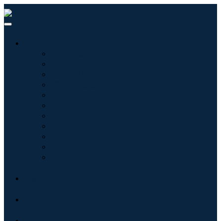
산업
정보기술
헬스케어
기계 및 장비
자동차 및 운송
음식 및 음료
에너지 및 전력
항공우주 및 방위
농업
화학 및 재료
건축학
소비재
블로그
회사 소개
문의하기