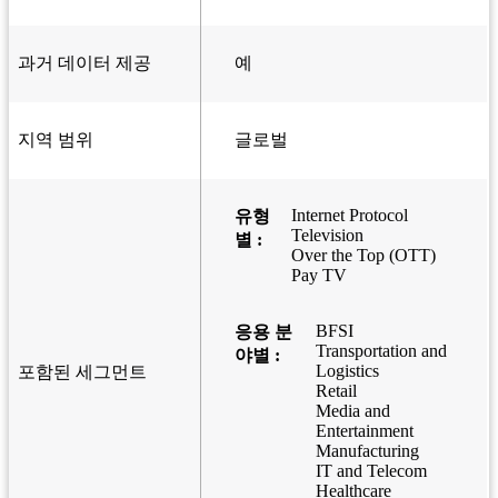
과거 데이터 제공
예
지역 범위
글로벌
Internet Protocol
유형
Television
별 :
Over the Top (OTT)
Pay TV
BFSI
응용 분
Transportation and
야별 :
Logistics
포함된 세그먼트
Retail
Media and
Entertainment
Manufacturing
IT and Telecom
Healthcare