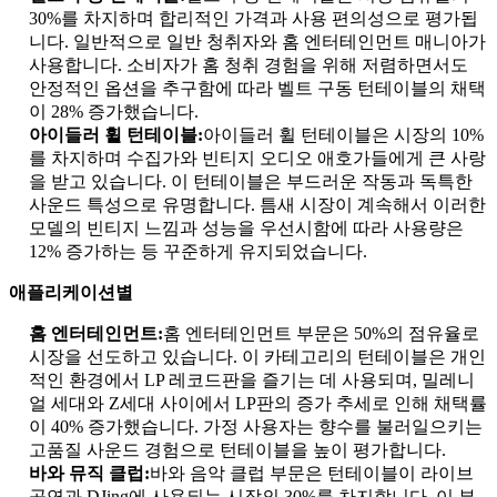
30%를 차지하며 합리적인 가격과 사용 편의성으로 평가됩
니다. 일반적으로 일반 청취자와 홈 엔터테인먼트 매니아가
사용합니다. 소비자가 홈 청취 경험을 위해 저렴하면서도
안정적인 옵션을 추구함에 따라 벨트 구동 턴테이블의 채택
이 28% 증가했습니다.
아이들러 휠 턴테이블:
아이들러 휠 턴테이블은 시장의 10%
를 차지하며 수집가와 빈티지 오디오 애호가들에게 큰 사랑
을 받고 있습니다. 이 턴테이블은 부드러운 작동과 독특한
사운드 특성으로 유명합니다. 틈새 시장이 계속해서 이러한
모델의 빈티지 느낌과 성능을 우선시함에 따라 사용량은
12% 증가하는 등 꾸준하게 유지되었습니다.
애플리케이션별
홈 엔터테인먼트:
홈 엔터테인먼트 부문은 50%의 점유율로
시장을 선도하고 있습니다. 이 카테고리의 턴테이블은 개인
적인 환경에서 LP 레코드판을 즐기는 데 사용되며, 밀레니
얼 세대와 Z세대 사이에서 LP판의 증가 추세로 인해 채택률
이 40% 증가했습니다. 가정 사용자는 향수를 불러일으키는
고품질 사운드 경험으로 턴테이블을 높이 평가합니다.
바와 뮤직 클럽:
바와 음악 클럽 부문은 턴테이블이 라이브
공연과 DJing에 사용되는 시장의 30%를 차지합니다. 이 부