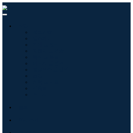
산업
정보기술
헬스케어
기계 및 장비
자동차 및 운송
음식 및 음료
에너지 및 전력
항공우주 및 방위
농업
화학 및 재료
건축학
소비재
블로그
회사 소개
문의하기