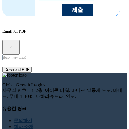
제출
Email for PDF
×
Download PDF
Global Growth Insights
사무실 번호 - B, 2층, 아이콘 타워, 바네르-말룽게 도로, 바네
르, 푸네 411045, 마하라슈트라, 인도.
유용한 링크
문의하기
회사 소개