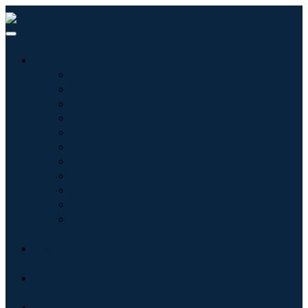
산업
정보기술
헬스케어
기계 및 장비
자동차 및 운송
음식 및 음료
에너지 및 전력
항공우주 및 방위
농업
화학 및 재료
건축학
소비재
블로그
회사 소개
문의하기