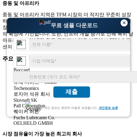
중동 및 아프리카
중동 및 아프리카 지역은 TFM 시장의 더 작지만 꾸준히 성장
하고 있으며 전 세계 시장의 약 10%를 차지하고 있습니다. 성
×
무료 샘플 다운로드
장은 효율적인 유체 관리 시스템이 필요한 석유 및 가스 산업
의 확장에 기인합니다. 또한, 인프라 개발 증가로 인해 특히 남
아프리카 및 UAE와 같은 국가에서 의료 부문에서 TFM 솔루
션의 채택이 증가하고 있습니다.
주요 총 유체 관리 시장 회사 목록
Boccard
할리 버튼
유체 서비스 + Gmbh
Techenomics
제출
로지어 석유 회사
Slovnaft SK
Pall Corporation
고객님의 개인 정보는 완전히 비밀로 보장됩니다.
개인정보 보호
퀘이커 허튼
Fuchs Lubricants Co.
OELHELD GMBH
시장 점유율이 가장 높은 최고의 회사