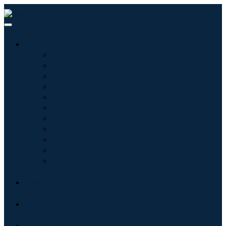
산업
정보기술
헬스케어
기계 및 장비
자동차 및 운송
음식 및 음료
에너지 및 전력
항공우주 및 방위
농업
화학 및 재료
건축학
소비재
블로그
회사 소개
문의하기