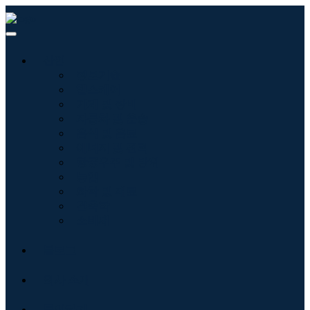
산업
정보기술
헬스케어
기계 및 장비
자동차 및 운송
음식 및 음료
에너지 및 전력
항공우주 및 방위
농업
화학 및 재료
건축학
소비재
블로그
회사 소개
문의하기