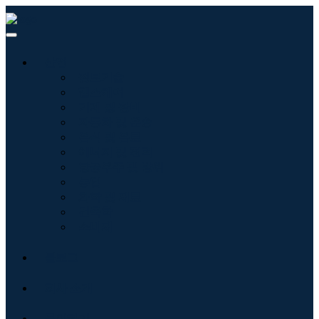
산업
정보기술
헬스케어
기계 및 장비
자동차 및 운송
음식 및 음료
에너지 및 전력
항공우주 및 방위
농업
화학 및 재료
건축학
소비재
블로그
회사 소개
문의하기