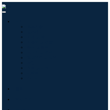
산업
정보기술
헬스케어
기계 및 장비
자동차 및 운송
음식 및 음료
에너지 및 전력
항공우주 및 방위
농업
화학 및 재료
건축학
소비재
블로그
회사 소개
문의하기