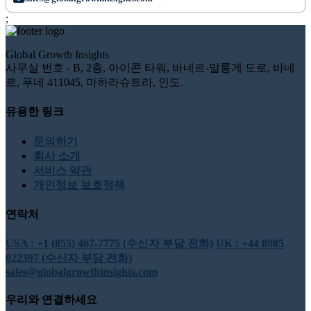
;
Global Growth Insights
사무실 번호 - B, 2층, 아이콘 타워, 바네르-말룽게 도로, 바네
르, 푸네 411045, 마하라슈트라, 인도.
유용한 링크
문의하기
회사 소개
서비스 약관
개인정보 보호정책
연락처
USA : +1 (855) 467-7775 (수신자 부담 전화)
UK : +44 8085
022397 (수신자 부담 전화)
sales@globalgrowthinsights.com
우리와 연결하세요