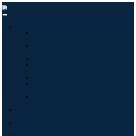
산업
정보기술
헬스케어
기계 및 장비
자동차 및 운송
음식 및 음료
에너지 및 전력
항공우주 및 방위
농업
화학 및 재료
건축학
소비재
블로그
회사 소개
문의하기