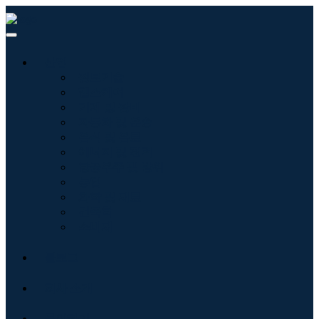
산업
정보기술
헬스케어
기계 및 장비
자동차 및 운송
음식 및 음료
에너지 및 전력
항공우주 및 방위
농업
화학 및 재료
건축학
소비재
블로그
회사 소개
문의하기