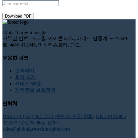
Download PDF
Global Growth Insights
사무실 번호 - B, 2층, 아이콘 타워, 바네르-말룽게 도로, 바네
르, 푸네 411045, 마하라슈트라, 인도.
유용한 링크
문의하기
회사 소개
서비스 약관
개인정보 보호정책
연락처
USA : +1 (855) 467-7775 (수신자 부담 전화)
UK : +44 8085
022397 (수신자 부담 전화)
sales@globalgrowthinsights.com