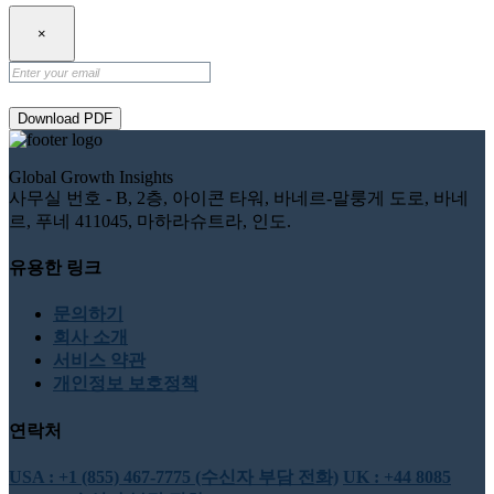
×
Download PDF
Global Growth Insights
사무실 번호 - B, 2층, 아이콘 타워, 바네르-말룽게 도로, 바네
르, 푸네 411045, 마하라슈트라, 인도.
유용한 링크
문의하기
회사 소개
서비스 약관
개인정보 보호정책
연락처
USA : +1 (855) 467-7775 (수신자 부담 전화)
UK : +44 8085