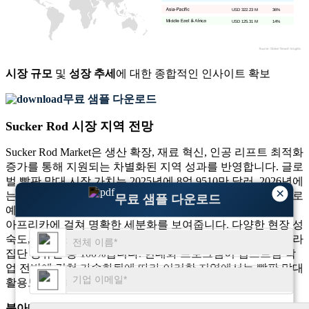
USD 322.23 M
36%
USD 125.31 M
14%
시장 규모
및
성장 추세
에 대한 종합적인 인사이트 확보
무료 샘플 다운로드
Sucker Rod 시장 지역 전망
Sucker Rod Market은 생산 확장, 재료 혁신, 인공 리프트 최적화
증가를 통해 지원되는 차별화된 지역 성과를 반영합니다. 글로
벌 빨판 막대 시장 가치는 2025년에 8억 9510만 달러, 2026년에
×
는 9억 942만 달러, 2035년에는 1억 4908만 달러에 이를 것으로
무료 샘플 다운로드
예상됩니다. 지역 분포는 북미, 유럽, 아시아 태평양, 중동 및
아프리카에 걸쳐 명확한 세분화를 보여줍니다. 다양한 현장 성
숙도, 부식 노출, 리프트 시스템 배포 및 교체 주기 빈도에 따라
집단 공유는 총 100%입니다. 현대화 프로그램이 업스트림 작
업 전반에 걸쳐 가속화됨에 따라 이러한 지역에서는 빨판 막대
활용도를 계속 확대하고 있습니다.
북아메리카