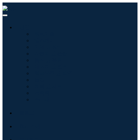
산업
정보기술
헬스케어
기계 및 장비
자동차 및 운송
음식 및 음료
에너지 및 전력
항공우주 및 방위
농업
화학 및 재료
건축학
소비재
블로그
회사 소개
문의하기