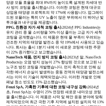
양광 모듈 효율을 최대 8%까지 높이도록 설계된 차세대 반
사 방지 코팅을 출시했습니다. 이러한 코팅은 현재 대규모
상업용 태양광 프로젝트의 약 17%에 사용됩니다. 업그레이
드된 포뮬러는 특히 UV 노출이 많은 부위에서 더 뛰어난 빛
투과율과 내구성을 제공합니다.
PPG, 친환경 자가 세척 코팅 출시:
2024년 PPG Industries는
유지 관리 중 물 소비량을 50% 이상 줄이는 고급 자가 세척
코팅을 공개했습니다. 이 제품은 현재 물 부족이 우려되는
건조한 지역의 태양열 발전소 중 약 19%에서 사용되고 있습
니다. 회사는 출시 1분기 내에 이 새로운 코팅에 대한 주문
이 22% 증가했다고 보고했습니다.
NanoTech 제품, 먼지 방지 코팅 출시:
2023년 말, NanoTech
Products는 오염 방지 성능이 27% 향상된 것으로 보고된 나
노구조 방진 코팅을 개발했습니다. 먼지 축적으로 인해 심
각한 에너지 손실이 발생하는 중동 전역의 태양광 발전소에
서는 이미 이 기술이 채택되었습니다. 이러한 개발로 인해
패널 청소 빈도도 15% 감소했습니다.
Fenzi SpA, 가혹한 기후에 대한 코팅 내구성 강화:
2024년
초, Fenzi SpA는 수명이 25% 연장된 새로운 내마모성 코팅
을 출시했습니다. 이 제품은 사막 및 해안 응용 분야에 맞춰
제작되었으며 최근 극한 기후 지역에 설치된 설치의 약 13%