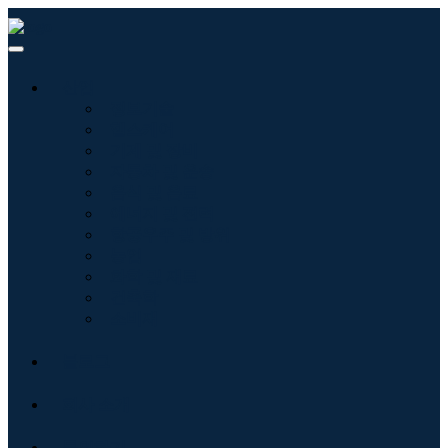
산업
정보기술
헬스케어
기계 및 장비
자동차 및 운송
음식 및 음료
에너지 및 전력
항공우주 및 방위
농업
화학 및 재료
건축학
소비재
블로그
회사 소개
문의하기