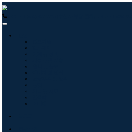
USA : +1 (855) 467-7775 (수신자 부담 전화)
UK : +44 8085
산업
정보기술
헬스케어
기계 및 장비
자동차 및 운송
음식 및 음료
에너지 및 전력
항공우주 및 방위
농업
화학 및 재료
건축학
소비재
블로그
회사 소개