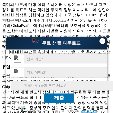
북미의 반도체 대형 실리콘 웨이퍼 시장은 국내 반도체 제조
강화를 목표로 하는 막대한 투자와 정부 이니셔티브에 힘입어
탄탄한 성장을 경험하고 있습니다. 미국 정부의 CHIPS 및 과
학법은 텍사스와 미주리에서 300mm 웨이퍼 생산을 확대하기
위해 GlobalWafers에 4억 6백만 달러의 보조금을 제공하는 것
을 포함하여 반도체 시설 개발을 지원하기 위해 상당한 자금을
할당했습니다. 이러한 노력은 외국 공급업체에 대한 의존도를
×
줄이고 국가 안보를 강화하는 것을 목표로 합니다. 또한, AI 및
무료 샘플 다운로드
5G와 같은 첨단 기술에 대한 이 지역의 초점은 대형 실리콘 웨
이퍼에 대한 수요를 촉진하여 시장 성장을 더욱 촉진하고 있습
니다.
유럽
유럽의 반도체 대형 실리콘 웨이퍼 시장은 국내 생산과 혁신을
촉진하기 위한 전략적 계획이 특징입니다. 유럽 ​​칩법(European
Chips Act)은 연구 및 제조 시설에 대한 투자를 촉진하여 2030
년까지 전 세계 반도체 생산에서 EU의 점유율을 두 배로 늘리
제출
는 것을 목표로 합니다. 독일, 프랑스 등의 국가는 지속 가능성
과 최첨단 기술에 중점을 두고 첨단 반도체 공장 설립에 앞장
서고 있습니다. 정부와 주요 업계 관계자 간의 협력을 통해 세
고객님의 개인 정보는 완전히 비밀로 보장됩니다.
개인정보 보호