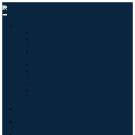
산업
정보기술
헬스케어
기계 및 장비
자동차 및 운송
음식 및 음료
에너지 및 전력
항공우주 및 방위
농업
화학 및 재료
건축학
소비재
블로그
회사 소개
문의하기