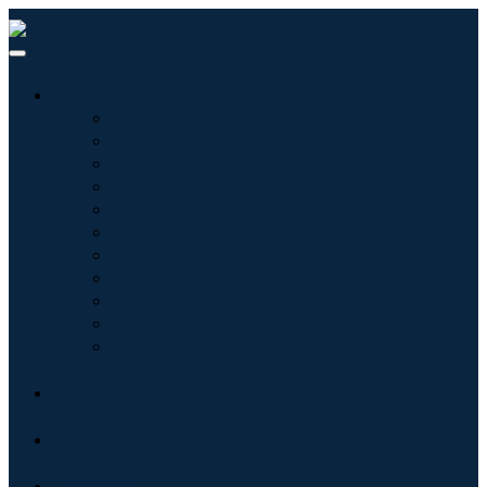
산업
정보기술
헬스케어
기계 및 장비
자동차 및 운송
음식 및 음료
에너지 및 전력
항공우주 및 방위
농업
화학 및 재료
건축학
소비재
블로그
회사 소개
문의하기