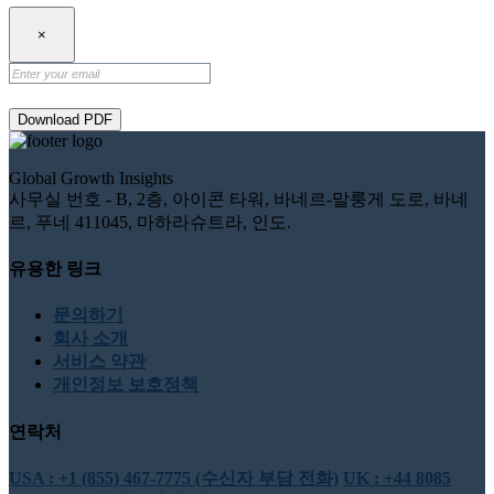
×
Download PDF
Global Growth Insights
사무실 번호 - B, 2층, 아이콘 타워, 바네르-말룽게 도로, 바네
르, 푸네 411045, 마하라슈트라, 인도.
유용한 링크
문의하기
회사 소개
서비스 약관
개인정보 보호정책
연락처
USA : +1 (855) 467-7775 (수신자 부담 전화)
UK : +44 8085