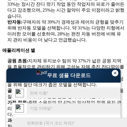
33%는 장시간 잔디 깎기 작업 동안 작업자의 피로가 줄어든
다고 강조했으며, 25%는 시간 절약이 주요 이점이라고 밝혔
습니다.
반자동:
구매자의 약 39%가 경제성과 제어의 균형을 맞추기
위해 반자동 모델을 선택합니다. 약 31%는 다양한 지형에서
이러한 모어를 선호하며, 28%는 완전 자동 버전에 비해 유
지 관리 비용이 더 낮다고 언급했습니다.
애플리케이션 별
공원 초원:
지자체 유지보수 팀의 약 37%가 넓은 공원 지역
을 효율적으로 관리하기 위해 고성능 자체 추진 잔디깎이를
×
선택합니다.
무료 샘플 다운로드
녹지대:
도시 조경사의 약 33%는 제한된 공간에서의 기동성
을 위해 절단 데크가 좁은 모델을 선택합니다.
골프장:
거의 36%의 그라운드키퍼가 균일한 잔디 높이와 품
질을 유지하기 위해 정밀 절단 장치에 투자합니다.
가정 정원:
주택 소유자의 약 42%가 일상적인 정원 유지 관
리를 위해 가볍고 속도 조절이 가능한 모어를 우선시합니
다.
과수원:
과수원 운영자의 약 29%는 고르지 않은 지형과 울창
한 잔디 성장을 관리하기 위해 토크가 더 높은 모델을 선호