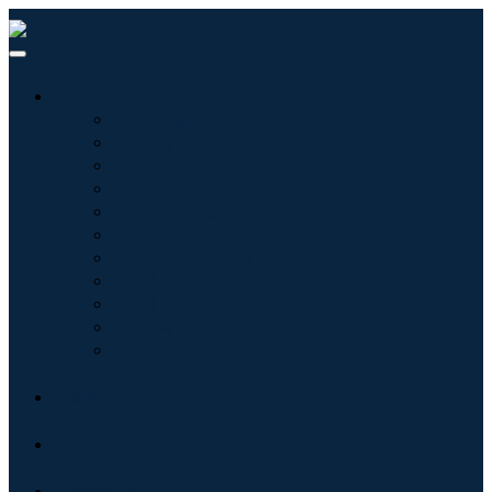
산업
정보기술
헬스케어
기계 및 장비
자동차 및 운송
음식 및 음료
에너지 및 전력
항공우주 및 방위
농업
화학 및 재료
건축학
소비재
블로그
회사 소개
문의하기