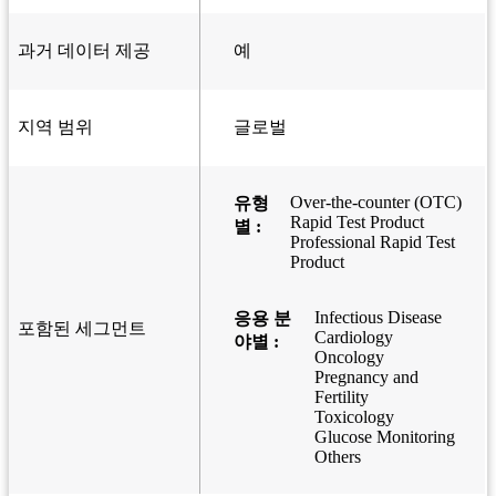
과거 데이터 제공
예
지역 범위
글로벌
Over-the-counter (OTC)
유형
Rapid Test Product
별 :
Professional Rapid Test
Product
Infectious Disease
응용 분
포함된 세그먼트
Cardiology
야별 :
Oncology
Pregnancy and
Fertility
Toxicology
Glucose Monitoring
Others