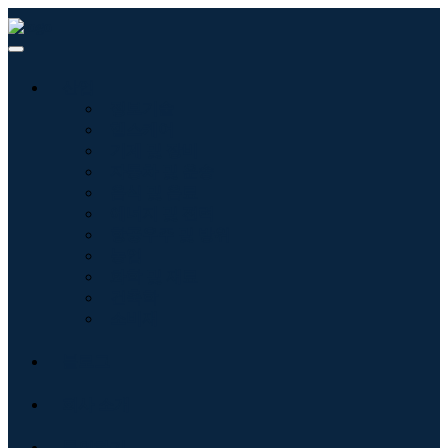
산업
정보기술
헬스케어
기계 및 장비
자동차 및 운송
음식 및 음료
에너지 및 전력
항공우주 및 방위
농업
화학 및 재료
건축학
소비재
블로그
회사 소개
문의하기