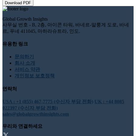
Download PDF
Global Growth Insights
사무실 번호 - B, 2층, 아이콘 타워, 바네르-말룽게 도로, 바네
르, 푸네 411045, 마하라슈트라, 인도.
유용한 링크
문의하기
회사 소개
서비스 약관
개인정보 보호정책
연락처
USA : +1 (855) 467-7775 (수신자 부담 전화)
UK : +44 8085
022397 (수신자 부담 전화)
sales@globalgrowthinsights.com
우리와 연결하세요